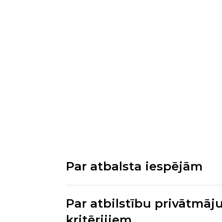
Par atbalsta iespējām
Par atbilstību privātmā
kritērijiem