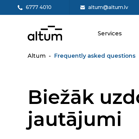
6777 4010
altum@altum.lv
Services
Altum
-
Frequently asked questions
Biežāk uzd
jautājumi