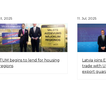
ct, 2025
11. Jul, 2025
TUM begins to lend for housing
Latvia joins E
 regions
trade with U
export guar