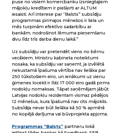
puse no visiem komercbanku izsniegtajiem
mājokļu kredītiem ir piešķirti ar ALTUM
iesaisti. Arī interese par “Balsts” subsīdiju
programmas pirmajos mēnešos ir liela un
mēs turpinām efektīvo sadarbību ar
bankām, nodrošinot lēmuma pieņemšanu
divu līdz trīs darba dienu laikā.”
Uz subsīdiju var pretendēt viens no bērnu
vecākiem. Ministru kabineta noteiktumi
nosaka, ka subsīdiju var saņemt, ja izvēlētā
nekustamā īpašuma vērtība nav lielāka par
250 tūkstošiem eiro, un ienākumi uz vienu
ģimenes locekli ir līdz 17 000 eiro gadā pirms
nodokļu nomaksas. Tāpat saņēmējam jābūt
Latvijas nodokļu rezidentam vismaz pēdējos
12 mēnešus, kura īpašumā nav cits mājoklis.
Subsīdija nevar būt lielāka kā 50 % apmērā
no kopējā darījuma vai būvprojekta apjoma.
Programmas “Balsts”
partneru lokā
ietilpst tādas bankas kā Swedbank, SEB