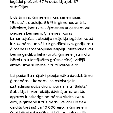
iegādei piešķirti 67 % subsīdiju jeb 67
subsīdijas.
Līdz šim no ģimenēm, kas saņēmušas
“Balsts” subsīdiju, 88 % ir ģimenes ar trīs
bērniem, bet 12 % – ģimenes ar četriem vai
pieciem bērniem. Ģimenēs, kuras
izmantojušas subsīdiju mājokļa iegādei, kopā
ir 304 bērni un vēl 9 ir gaidāmi. 8 % gadījumu
ģimenes izmantojušas iespēju pieteikties vēl
bērna gaidību laikā (proti, ģimenē jau ir divi
bērni un ir iestājušies grūtniecība). Vidējā
aizdevuma summa ir 76 tūkstoši eiro.
Lai padarītu mājokli pieejamāku daudzbērnu
ģimenēm, Ekonomikas ministrija ir
izstrādājusi subsīdiju programmu “Balsts”.
Subsīdija ir vienreizējs dāvinājums, un tās
apjoms ir atkarīgs no bērnu skaita: 8000
eiro, ja ģimenē ir trīs bērni (vai divi un tiek
gaidīts trešais) vai 10 000 eiro, ja ģimenē ir
četri bērni vai vairāk (vai trīs un tiek gaidīts