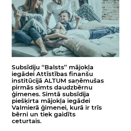
Subsīdiju “Balsts” mājokļa
iegādei Attīstības finanšu
institūcijā ALTUM saņēmušas
pirmās simts daudzbērnu
ģimenes. Simtā subsīdija
piešķirta
mājokļa iegādei
Valmierā ģimenei, kurā ir trīs
bērni un tiek gaidīts
ceturtais.