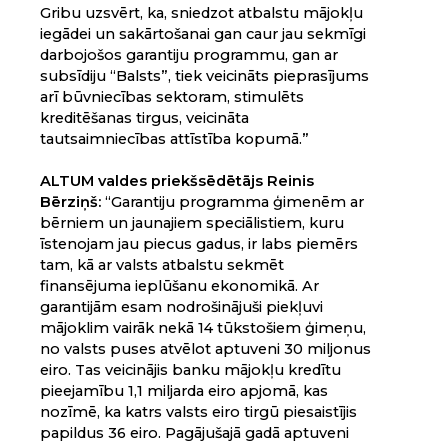
Gribu uzsvērt, ka, sniedzot atbalstu mājokļu
iegādei un sakārtošanai gan caur jau sekmīgi
darbojošos garantiju programmu, gan ar
subsīdiju “Balsts”, tiek veicināts pieprasījums
arī būvniecības sektoram, stimulēts
kreditēšanas tirgus, veicināta
tautsaimniecības attīstība kopumā.”
ALTUM valdes priekšsēdētājs Reinis
Bērziņš:
“Garantiju programma ģimenēm ar
bērniem un jaunajiem speciālistiem, kuru
īstenojam jau piecus gadus, ir labs piemērs
tam, kā ar valsts atbalstu sekmēt
finansējuma ieplūšanu ekonomikā. Ar
garantijām esam nodrošinājuši piekļuvi
mājoklim vairāk nekā 14 tūkstošiem ģimeņu,
no valsts puses atvēlot aptuveni 30 miljonus
eiro. Tas veicinājis banku mājokļu kredītu
pieejamību 1,1 miljarda eiro apjomā, kas
nozīmē, ka katrs valsts eiro tirgū piesaistījis
papildus 36 eiro. Pagājušajā gadā aptuveni