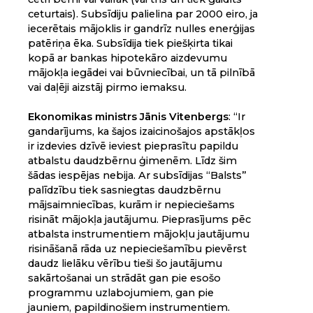
ceturtais). Subsīdiju palielina par 2000 eiro, ja
iecerētais mājoklis ir gandrīz nulles enerģijas
patēriņa ēka. Subsīdija tiek piešķirta tikai
kopā ar bankas hipotekāro aizdevumu
mājokļa iegādei vai būvniecībai, un tā pilnībā
vai daļēji aizstāj pirmo iemaksu.
Ekonomikas ministrs Jānis Vitenbergs
: “Ir
gandarījums, ka šajos izaicinošajos apstākļos
ir izdevies dzīvē ieviest pieprasītu papildu
atbalstu daudzbērnu ģimenēm. Līdz šim
šādas iespējas nebija. Ar subsīdijas “Balsts”
palīdzību tiek sasniegtas daudzbērnu
mājsaimniecības, kurām ir nepieciešams
risināt mājokļa jautājumu. Pieprasījums pēc
atbalsta instrumentiem mājokļu jautājumu
risināšanā rāda uz nepieciešamību pievērst
daudz lielāku vērību tieši šo jautājumu
sakārtošanai un strādāt gan pie esošo
programmu uzlabojumiem, gan pie
jauniem, papildinošiem instrumentiem.