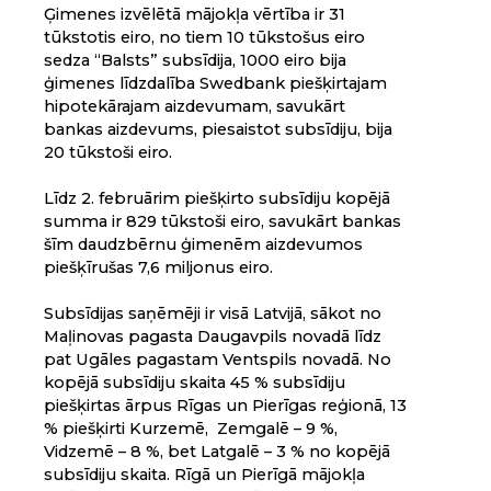
Ģimenes izvēlētā mājokļa vērtība ir 31
tūkstotis eiro, no tiem 10 tūkstošus eiro
sedza “Balsts” subsīdija, 1000 eiro bija
ģimenes līdzdalība Swedbank piešķirtajam
hipotekārajam aizdevumam, savukārt
bankas aizdevums, piesaistot subsīdiju, bija
20 tūkstoši eiro.
Līdz 2. februārim piešķirto subsīdiju kopējā
summa ir 829 tūkstoši eiro, savukārt bankas
šīm daudzbērnu ģimenēm aizdevumos
piešķīrušas 7,6 miljonus eiro.
Subsīdijas saņēmēji ir visā Latvijā, sākot no
Maļinovas pagasta Daugavpils novadā līdz
pat Ugāles pagastam Ventspils novadā. No
kopējā subsīdiju skaita 45 % subsīdiju
piešķirtas ārpus Rīgas un Pierīgas reģionā, 13
% piešķirti Kurzemē, Zemgalē – 9 %,
Vidzemē – 8 %, bet Latgalē – 3 % no kopējā
subsīdiju skaita. Rīgā un Pierīgā mājokļa