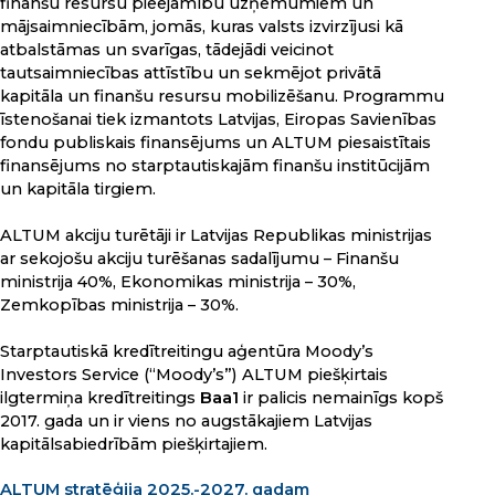
finanšu resursu pieejamību uzņēmumiem un
mājsaimniecībām, jomās, kuras valsts izvirzījusi kā
atbalstāmas un svarīgas, tādejādi veicinot
tautsaimniecības attīstību un sekmējot privātā
kapitāla un finanšu resursu mobilizēšanu. Programmu
īstenošanai tiek izmantots Latvijas, Eiropas Savienības
fondu publiskais finansējums un ALTUM piesaistītais
finansējums no starptautiskajām finanšu institūcijām
un kapitāla tirgiem.
ALTUM akciju turētāji ir Latvijas Republikas ministrijas
ar sekojošu akciju turēšanas sadalījumu – Finanšu
ministrija 40%, Ekonomikas ministrija – 30%,
Zemkopības ministrija – 30%.
Starptautiskā kredītreitingu aģentūra Moody’s
Investors Service (“Moody’s”) ALTUM piešķirtais
ilgtermiņa kredītreitings
Baa1
ir palicis nemainīgs kopš
2017. gada un ir viens no augstākajiem Latvijas
kapitālsabiedrībām piešķirtajiem.
ALTUM stratēģija 2025.-2027. gadam