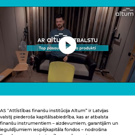
AS “Attīstības finanšu institūcija Altum” ir Latvijas
valstij piederoša kapitālsabiedrība, kas ar atbalsta
finanšu instrumentiem – aizdevumiem, garantijām un
ieguldījumiem iespējkapitāla fondos – nodrošina