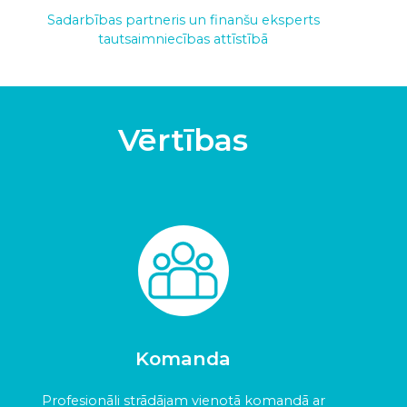
Sadarbības partneris un finanšu eksperts
tautsaimniecības attīstībā
Vērtības
Komanda
Profesionāli strādājam vienotā komandā ar