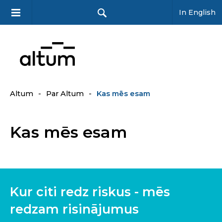
In English
Altum
-
Par Altum
-
Kas mēs esam
Kas mēs esam
Kur citi redz riskus - mēs
redzam risinājumus