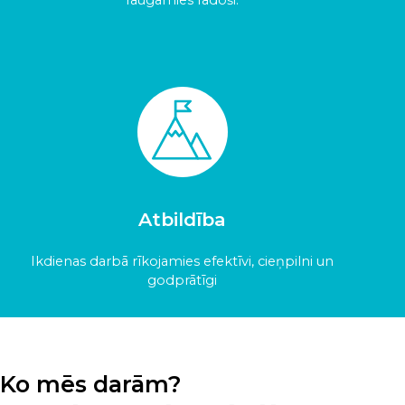
raugāmies radoši.
Atbildība
Ikdienas darbā rīkojamies efektīvi, cieņpilni un
godprātīgi
Ko mēs darām?