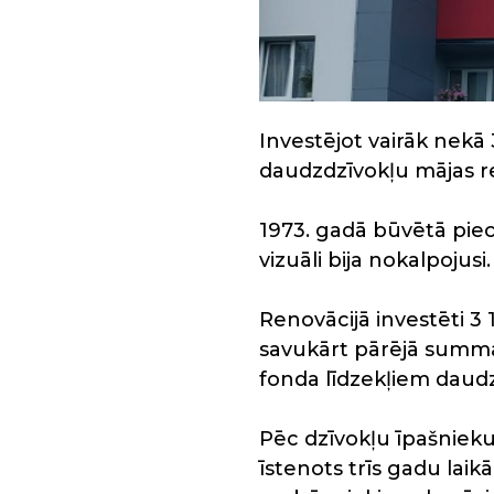
Investējot vairāk nekā 
daudzdzīvokļu mājas r
1973. gadā būvētā piec
vizuāli bija nokalpojusi.
Renovācijā investēti 3 
savukārt pārējā summa
fonda līdzekļiem daud
Pēc dzīvokļu īpašnieku 
īstenots trīs gadu laik