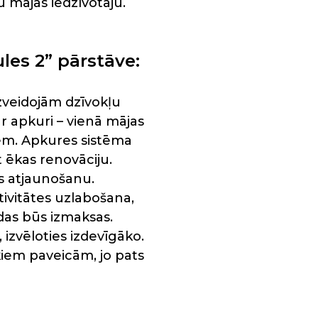
 mājas iedzīvotāju.
les 2” pārstāve:
zveidojām dzīvokļu
r apkuri – vienā mājas
diem. Apkures sistēma
 ēkas renovāciju.
s atjaunošanu.
ivitātes uzlabošana,
ādas būs izmaksas.
izvēloties izdevīgāko.
ēkiem paveicām, jo pats