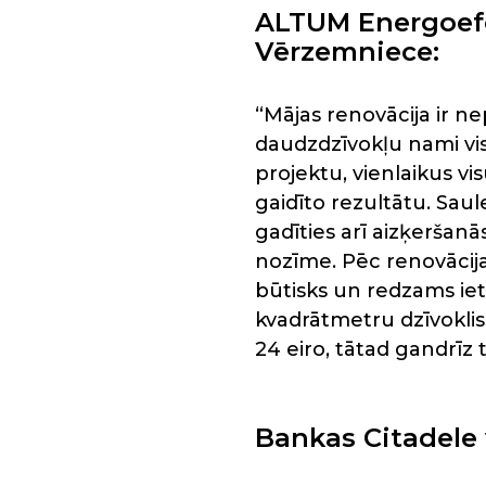
ALTUM Energoefe
Vērzemniece:
“Mājas renovācija ir ne
daudzdzīvokļu nami visā
projektu, vienlaikus vis
gaidīto rezultātu. Saul
gadīties arī aizķeršanās
nozīme. Pēc renovācija
būtisks un redzams iet
kvadrātmetru dzīvoklis
24 eiro, tātad gandrīz 
Bankas Citadele 