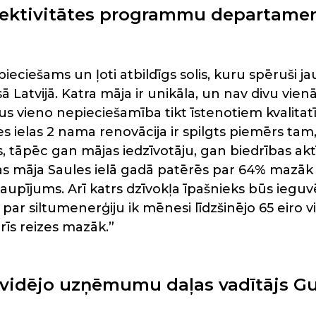
ktivitātes programmu departament
pieciešams un ļoti atbildīgs solis, kuru spēruši j
 Latvijā. Katra māja ir unikāla, un nav divu vien
us vieno nepieciešamība tikt īstenotiem kvalitatīv
es ielas 2 nama renovācija ir spilgts piemērs tam
, tāpēc gan mājas iedzīvotāju, gan biedrības aktīva
s māja Saules ielā gadā patērēs par 64% mazāk ene
aupījums. Arī katrs dzīvokļa īpašnieks būs ieguv
 par siltumenerģiju ik mēnesi līdzšinējo 65 eiro 
trīs reizes mazāk.”
vidējo uzņēmumu daļas vadītājs Gu