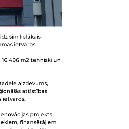
dz šim lielākais
mmas ietvaros.
 16 496 m2 tehniski un
Citadele aizdevums,
onālās attīstības
ietvaros.
renovācijas projekts
niekiem, finansētājiem