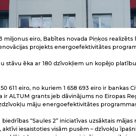
3 miljonus eiro, Babītes novada Piņķos realizēts lī
enovācijas projekts energoefektivitātes progra
u stāvu ēka ar 180 dzīvokļiem un kopējo platību
150 611 eiro, no kuriem 1 658 693 eiro ir bankas 
 ir ALTUM grants jeb dāvinājums no Eiropas Reģi
zdzīvokļu māju energoefektivitātes programmas 
biedrības “Saules 2” iniciatīvas uzsāktais mājas 
ā, aktīvi iesaistoties visām pusēm – dzīvokļu īpaš