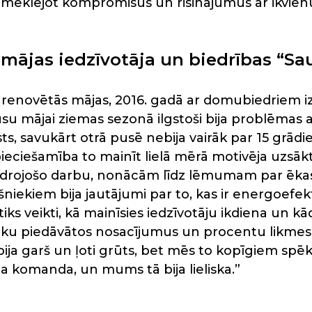
meklējot kompromisus un risinājumus ar ikvienu
 mājas iedzīvotāja un biedrības “Sau
 renovētās mājas, 2016. gadā ar domubiedriem i
su mājai ziemas sezonā ilgstoši bija problēmas a
sts, savukārt otrā pusē nebija vairāk par 15 grā
pieciešamība to mainīt lielā mērā motivēja uzsākt
kaidrojošo darbu, nonācām līdz lēmumam par ēka
iekiem bija jautājumi par to, kas ir energoefekt
 tiks veikti, kā mainīsies iedzīvotāju ikdiena un k
ku piedāvātos nosacījumus un procentu likmes, 
i bija garš un ļoti grūts, bet mēs to kopīgiem sp
ja komanda, un mums tā bija lieliska.”