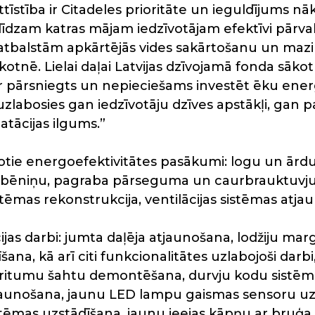
ttīstība ir Citadeles prioritāte un ieguldījums 
īdzam katras mājam iedzīvotājam efektīvi pārval
 atbalstām apkārtējās vides sakārtošanu un maz
nē. Lielai daļai Latvijas dzīvojamā fonda sākot
ir pārsniegts un nepieciešams investēt ēku ener
uzlabosies gan iedzīvotāju dzīves apstākļi, gan 
atācijas ilgums.”
enotie energoefektivitātes pasākumi: logu un ārd
a, bēniņu, pagraba pārseguma un caurbrauktuv
stēmas rekonstrukcija, ventilācijas sistēmas atja
ācijas darbi: jumta daļēja atjaunošana, lodžiju m
ana, kā arī citi funkcionalitātes uzlabojoši dar
kritumu šahtu demontēšana, durvju kodu sistēma
tjaunošana, jaunu LED lampu gaismas sensoru uz
stēmas uzstādīšana, jaunu ieejas kāpņu ar bru