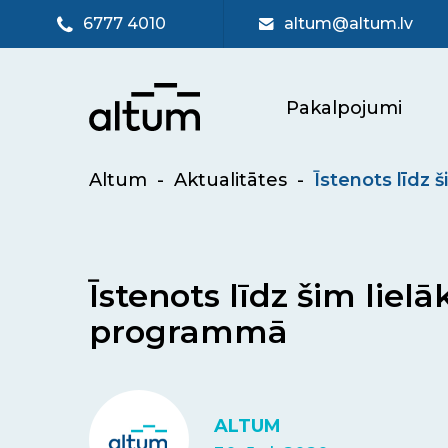
6777 4010
altum@altum.lv
Pakalpojumi
Altum
-
Aktualitātes
-
Īstenots līdz
Īstenots līdz šim lie
programmā
ALTUM