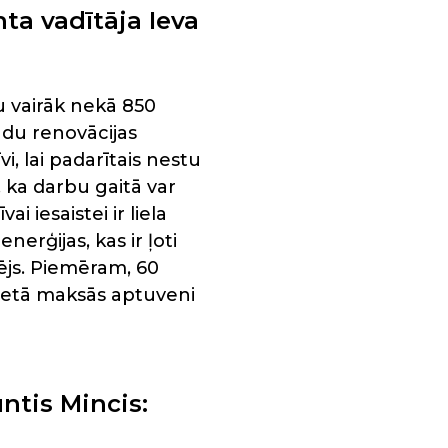
a vadītāja Ieva
au vairāk nekā 850
ādu renovācijas
i, lai padarītais nestu
, ka darbu gaitā var
i iesaistei ir liela
rģijas, kas ir ļoti
ējs. Piemēram, 60
vietā maksās aptuveni
ntis Mincis: