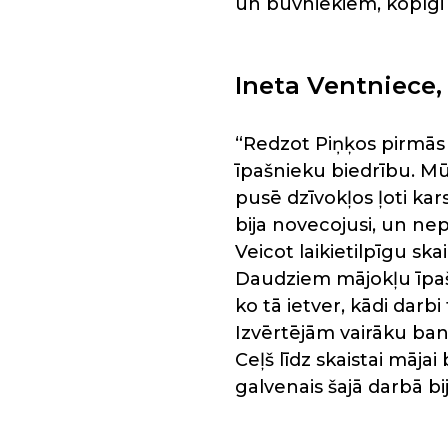
un būvniekiem, kopīgi 
Ineta Ventniece,
“Redzot Piņķos pirmās
īpašnieku biedrību. Mū
pusē dzīvokļos ļoti kar
bija novecojusi, un ne
Veicot laikietilpīgu s
Daudziem mājokļu īpašn
ko tā ietver, kādi darbi
Izvērtējām vairāku ban
Ceļš līdz skaistai māja
galvenais šajā darbā bi