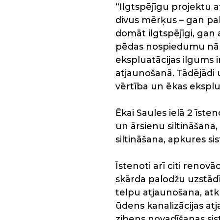
“Ilgtspējīgu projektu a
divus mērķus – gan pal
domāt ilgtspējīgi, gan
pēdas nospiedumu nākot
ekspluatācijas ilgums 
atjaunošanā. Tādējādi 
vērtība un ēkas eksplu
Ēkai Saules ielā 2 īst
un ārsienu siltināšan
siltināšana, apkures si
Īstenoti arī citi renov
skārda palodžu uzstādīš
telpu atjaunošana, at
ūdens kanalizācijas a
zibens novadīšanas si