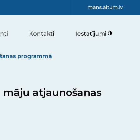
mans.altum.lv
nti
Kontakti
Iestatījumi
unošanas programmā
ļu māju atjaunošanas