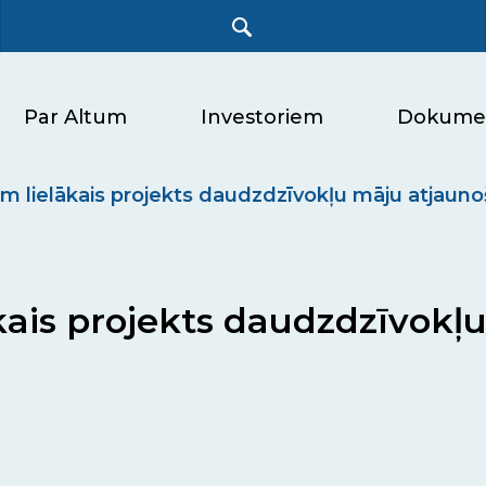
Par Altum
Investoriem
Dokume
 šim lielākais projekts daudzdzīvokļu māju atja
lākais projekts daudzdzīvok