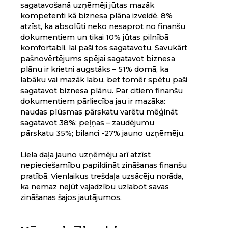
sagatavošanā uzņēmēji jūtas mazāk
kompetenti kā biznesa plāna izveidē. 8%
atzīst, ka absolūti neko nesaprot no finanšu
dokumentiem un tikai 10% jūtas pilnībā
komfortabli, lai paši tos sagatavotu. Savukārt
pašnovērtējums spējai sagatavot biznesa
plānu ir krietni augstāks – 51% domā, ka
labāku vai mazāk labu, bet tomēr spētu paši
sagatavot biznesa plānu. Par citiem finanšu
dokumentiem pārliecība jau ir mazāka:
naudas plūsmas pārskatu varētu mēģināt
sagatavot 38%; peļņas – zaudējumu
pārskatu 35%; bilanci -27% jauno uzņēmēju.
Liela daļa jauno uzņēmēju arī atzīst
nepieciešamību papildināt zināšanas finanšu
pratībā. Vienlaikus trešdaļa uzsācēju norāda,
ka nemaz nejūt vajadzību uzlabot savas
zināšanas šajos jautājumos.