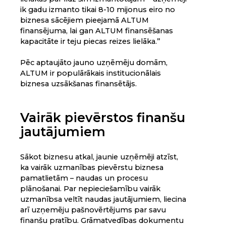
ik gadu izmanto tikai 8-10 mijonus eiro no
biznesa sācējiem pieejamā ALTUM
finansējuma, lai gan ALTUM finansēšanas
kapacitāte ir teju piecas reizes lielāka.”
Pēc aptaujāto jauno uzņēmēju domām,
ALTUM ir populārākais institucionālais
biznesa uzsākšanas finansētājs.
Vairāk pievērstos finanšu
jautājumiem
Sākot biznesu atkal, jaunie uzņēmēji atzīst,
ka vairāk uzmanības pievērstu biznesa
pamatlietām – naudas un procesu
plānošanai. Par nepieciešamību vairāk
uzmanībsa veltīt naudas jautājumiem, liecina
arī uzņemēju pašnovērtējums par savu
finanšu pratību. Grāmatvedības dokumentu