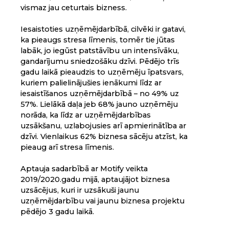
vismaz jau ceturtais bizness.
Iesaistoties uzņēmējdarbībā, cilvēki ir gatavi,
ka pieaugs stresa līmenis, tomēr tie jūtas
labāk, jo iegūst patstāvību un intensīvāku,
gandarījumu sniedzošāku dzīvi. Pēdējo trīs
gadu laikā pieaudzis to uzņēmēju īpatsvars,
kuriem palielinājušies ienākumi līdz ar
iesaistīšanos uzņēmējdarbībā – no 49% uz
57%. Lielākā daļa jeb 68% jauno uzņēmēju
norāda, ka līdz ar uzņēmējdarbības
uzsākšanu, uzlabojusies arī apmierinātība ar
dzīvi. Vienlaikus 62% biznesa sācēju atzīst, ka
pieaug arī stresa līmenis.
Aptauja sadarbībā ar Motify veikta
2019/2020.gadu mijā, aptaujājot biznesa
uzsācējus, kuri ir uzsākuši jaunu
uzņēmējdarbību vai jaunu biznesa projektu
pēdējo 3 gadu laikā.