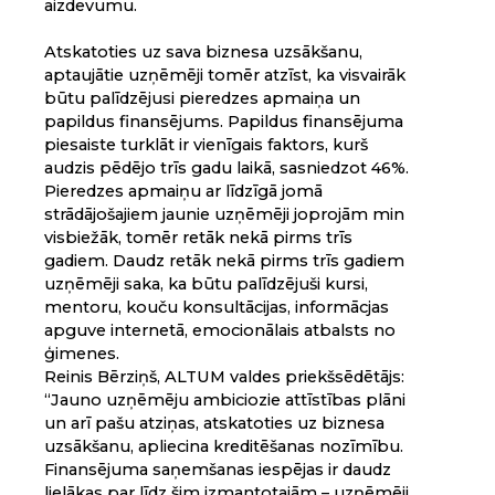
aizdevumu.
Atskatoties uz sava biznesa uzsākšanu,
aptaujātie uzņēmēji tomēr atzīst, ka visvairāk
būtu palīdzējusi pieredzes apmaiņa un
papildus finansējums. Papildus finansējuma
piesaiste turklāt ir vienīgais faktors, kurš
audzis pēdējo trīs gadu laikā, sasniedzot 46%.
Pieredzes apmaiņu ar līdzīgā jomā
strādājošajiem jaunie uzņēmēji joprojām min
visbiežāk, tomēr retāk nekā pirms trīs
gadiem. Daudz retāk nekā pirms trīs gadiem
uzņēmēji saka, ka būtu palīdzējuši kursi,
mentoru, kouču konsultācijas, informācjas
apguve internetā, emocionālais atbalsts no
ģimenes.
Reinis Bērziņš, ALTUM valdes priekšsēdētājs:
“Jauno uzņēmēju ambiciozie attīstības plāni
un arī pašu atziņas, atskatoties uz biznesa
uzsākšanu, apliecina kreditēšanas nozīmību.
Finansējuma saņemšanas iespējas ir daudz
lielākas par līdz šim izmantotajām – uzņēmēji