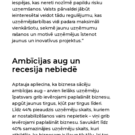
iespējas, kas nereti nozīmē papildu risku
uzņemšanos. Valsts pārvaldei jābūt
ieinteresētai veidot tādu regulējumu, kas
uzņēmējdarbības vidi padara maksimāli
vienkāršotu, sekmē jaunu uzņēmumu
rašanos un motivē uzņēmējus īstenot
jaunus un inovatīvus projektus.”
Ambīcijas aug un
recesija nebiedē
Aptauja apliecina, ka biznesa sācēju
ambīcijas aug – arvien lielāks uzņēmēju
īpatsvars grib ievērojami paplašināt biznesu,
apgūt jaunus tirgus, kļūt par tirgus līderi.
Līdz 44% pieaudzis uzņēmēju skaits, kuriem
ar nostabilizēšanos vairs nepietiek – viņi grib
ievērojami paplašināt biznesu. Savukārt līdz
40% samazinājies uzņēmēju skaits, kuri
atbildēja, ka biznesam ir jāaug tik tālu, lai tas