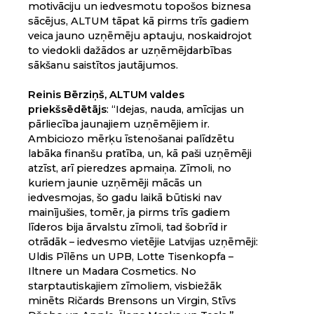
motivāciju un iedvesmotu topošos biznesa
sācējus, ALTUM tāpat kā pirms trīs gadiem
veica jauno uzņēmēju aptauju, noskaidrojot
to viedokli dažādos ar uzņēmējdarbības
sākšanu saistītos jautājumos.
Reinis Bērziņš, ALTUM valdes
priekšsēdētājs
: “Idejas, nauda, amīcijas un
pārliecība jaunajiem uzņēmējiem ir.
Ambiciozo mērķu īstenošanai palīdzētu
labāka finanšu pratība, un, kā paši uzņēmēji
atzīst, arī pieredzes apmaiņa. Zīmoli, no
kuriem jaunie uzņēmēji mācās un
iedvesmojas, šo gadu laikā būtiski nav
mainījušies, tomēr, ja pirms trīs gadiem
līderos bija ārvalstu zīmoli, tad šobrīd ir
otrādāk – iedvesmo vietējie Latvijas uzņēmēji:
Uldis Pīlēns un UPB, Lotte Tisenkopfa –
Iltnere un Madara Cosmetics. No
starptautiskajiem zīmoliem, visbiežāk
minēts Ričards Brensons un Virgin, Stīvs