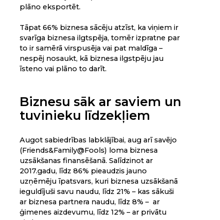
plāno eksportēt.
Tāpat 66% biznesa sācēju atzīst, ka viņiem ir
svarīga biznesa ilgtspēja, tomēr izpratne par
to ir samērā virspusēja vai pat maldīga –
nespēj nosaukt, kā biznesa ilgstpēju jau
īsteno vai plāno to darīt.
Biznesu sāk ar saviem un
tuvinieku līdzekļiem
Augot sabiedrības labklājībai, aug arī savējo
(Friends&Family@Fools) loma biznesa
uzsākšanas finansēšanā. Salīdzinot ar
2017.gadu, līdz 86% pieaudzis jauno
uzņēmēju īpatsvars, kuri biznesa uzsākšanā
ieguldījuši savu naudu, līdz 21% – kas sākuši
ar biznesa partnera naudu, līdz 8% – ar
ģimenes aizdevumu, līdz 12% – ar privātu