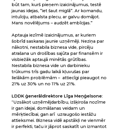
būt tam, kurš pieņem izaicinājumus, testē
jaunas idejas, ”iet šaut miglā”. Ar komandu,
intuīciju, atbalsta plecu, ar galvu domājot.
Mans novēlējums – audzēt ambīcijas.”
Aptauja iezīmē izaicinājumus, ar kuriem
šobrīd saskaras jaunie uzņēmēji. Neziņa par
nākotni, nestabila biznesa vide, pircēju
atrašana un drošības sajūta par finansēm ir
visbiežāk aptaujā minētās grūtības.
Nestabila biznesa vide un darbinieku
trūkums trīs gadu laikā kļuvušas par
lielākām problēmām – attiecīgi pieaugot no
21% uz 30% un no 11% uz 21%.
LDDK ģenerāldirektore Līga Meņģelsone
:
“Uzsākot uzņēmējdarbību, izšķiroša nozīme
ir gan idejai, domāšanas veidam un
mērķtiecībai, gan arī uzraugošo iestāžu
attieksmei. Biznesa vidē apstākļi ne vienmēr
ir perfekti, taču ir jāprot saskatīt un izmantot