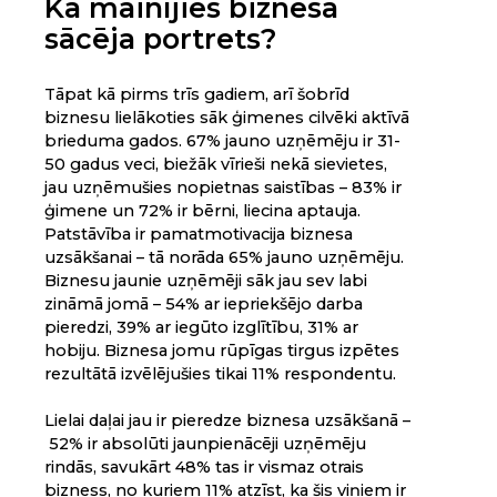
Kā mainījies biznesa
sācēja portrets?
Tāpat kā pirms trīs gadiem, arī šobrīd
biznesu lielākoties sāk ģimenes cilvēki aktīvā
brieduma gados. 67% jauno uzņēmēju ir 31-
50 gadus veci, biežāk vīrieši nekā sievietes,
jau uzņēmušies nopietnas saistības – 83% ir
ģimene un 72% ir bērni, liecina aptauja.
Patstāvība ir pamatmotivacija biznesa
uzsākšanai – tā norāda 65% jauno uzņēmēju.
Biznesu jaunie uzņēmēji sāk jau sev labi
zināmā jomā – 54% ar iepriekšējo darba
pieredzi, 39% ar iegūto izglītību, 31% ar
hobiju. Biznesa jomu rūpīgas tirgus izpētes
rezultātā izvēlējušies tikai 11% respondentu.
Lielai daļai jau ir pieredze biznesa uzsākšanā –
52% ir absolūti jaunpienācēji uzņēmēju
rindās, savukārt 48% tas ir vismaz otrais
bizness, no kuriem 11% atzīst, ka šis viņiem ir