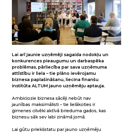
Lai arī jaunie uzņēmēji sagaida nodokļu un
konkurences pieaugumu un darbaspēka
problēmas, pārliecība par sava uzņēmuma
attīstību ir liela – tie plāno ievērojamu
biznesa paplašināšanu, liecina finanšu
institūta ALTUM jauno uzņēmēju aptauja.
Ambiciozie biznesa sācēji nebūt nav
jaunības maksimālisti – tie lielākoties ir
ģimenes cilvēki aktīvā brieduma gados, kas
biznesu sāk sev labi zināmā jomā.
Lai gūtu priekšstatu par jauno uzņēmēju