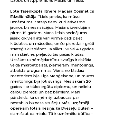
Džobs un Apple, Īlons Masks un Tesla.”
Lote Tisenkopfa Iltnere, Madara Cosmetics
līdzdibinātāja:
“Liels prieks, ka mūsu
uzņēmums ir starp tiem, kuri iedvesmo
jaunos biznesa sācējus. Madaru izveidojām
pirms 15 gadiem. Mans lielais secinājums –
jāsāk, cik vien ātri var! Pirmie gadi paiet
kļūdoties un mācoties, un šo pieredzi ir grūti
strateģiski izplānot. Ja sāktu 30 vai 40 gados,
man šķiet, es pieļautu tās pašas kļūdas.
Uzsākot uzņēmējdarbību, svarīgs ir dažāda
veida mikroatbalsts, piemēram, mentorings,
atbalsta programmas. Viens no Madara
mentoriem bija Līga Menģelsone, un mums
mentorings bija ļoti svarīgs. Mēs sākām 20
gados – ar tikko iegūtu diplomu, un nelielu
darbu pieredzi un bez bērniem. Mani
pārsteidz, ka uzņēmēji uztraucas par
nestabilo biznesa situāciju. Mēs, uzņēmēji,
operējam totālā neziņā, kā Dvēseļu putenī –
ejam šaut pa miglu. Tā ir uzņēmēju būtība –