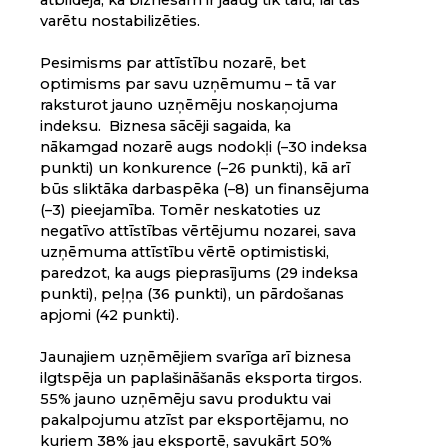
varētu nostabilizēties.
Pesimisms par attīstību nozarē, bet
optimisms par savu uzņēmumu – tā var
raksturot jauno uzņēmēju noskaņojuma
indeksu. Biznesa sācēji sagaida, ka
nākamgad nozarē augs nodokļi (–30 indeksa
punkti) un konkurence (–26 punkti), kā arī
būs sliktāka darbaspēka (–8) un finansējuma
(–3) pieejamība. Tomēr neskatoties uz
negatīvo attīstības vērtējumu nozarei, sava
uzņēmuma attīstību vērtē optimistiski,
paredzot, ka augs pieprasījums (29 indeksa
punkti), peļņa (36 punkti), un pārdošanas
apjomi (42 punkti).
Jaunajiem uzņēmējiem svarīga arī biznesa
ilgtspēja un paplašināšanās eksporta tirgos.
55% jauno uzņēmēju savu produktu vai
pakalpojumu atzīst par eksportējamu, no
kuriem 38% jau eksportē, savukārt 50%