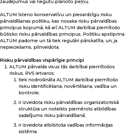
zaudējumus vai negūtu plānoto peļņu.
ALTUM īsteno konservatīvu un piesardzīgu risku
pārvaldīšanas politiku, kas nosaka risku pārvaldības
principus kopumā, kā arī ALTUM darbībai piemītošo
būtisko risku pārvaldības principus. Politiku apstiprina
ALTUM padome un tā tiek regulāri pārskatīta, un, ja
nepieciešams, pilnveidota.
Risku pārvaldības vispārīgie principi
ALTUM pārvalda visus tās darbībai piemītošos
riskus. RVS ietvaros:
tiek nodrošināta ALTUM darbībai piemītošo
risku identificēšana, novērtēšana, vadība un
kontrole;
ir izveidota risku pārvaldības organizatoriskā
struktūra un noteikts piemērots atbildības
sadalījums risku pārvaldīšanā;
ir izveidota atbilstoša vadības informācijas
sistēma.