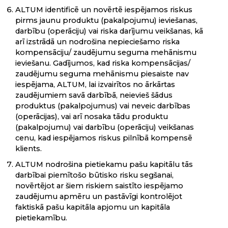
ALTUM identificē un novērtē iespējamos riskus
pirms jaunu produktu (pakalpojumu) ieviešanas,
darbību (operāciju) vai riska darījumu veikšanas, kā
arī izstrādā un nodrošina nepieciešamo riska
kompensāciju/ zaudējumu seguma mehānismu
ieviešanu. Gadījumos, kad riska kompensācijas/
zaudējumu seguma mehānismu piesaiste nav
iespējama, ALTUM, lai izvairītos no ārkārtas
zaudējumiem savā darbībā, neievieš šādus
produktus (pakalpojumus) vai neveic darbības
(operācijas), vai arī nosaka tādu produktu
(pakalpojumu) vai darbību (operāciju) veikšanas
cenu, kad iespējamos riskus pilnībā kompensē
klients.
ALTUM nodrošina pietiekamu pašu kapitālu tās
darbībai piemītošo būtisko risku segšanai,
novērtējot ar šiem riskiem saistīto iespējamo
zaudējumu apmēru un pastāvīgi kontrolējot
faktiskā pašu kapitāla apjomu un kapitāla
pietiekamību.