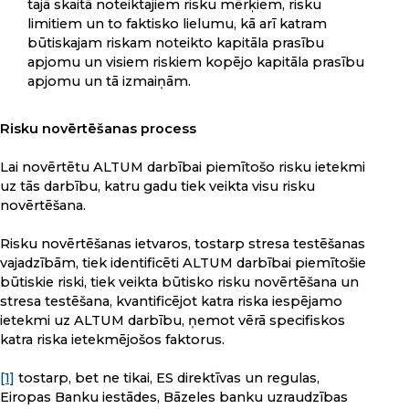
tajā skaitā noteiktajiem risku mērķiem, risku
limitiem un to faktisko lielumu, kā arī katram
būtiskajam riskam noteikto kapitāla prasību
apjomu un visiem riskiem kopējo kapitāla prasību
apjomu un tā izmaiņām.
Risku novērtēšanas process
Lai novērtētu ALTUM darbībai piemītošo risku ietekmi
uz tās darbību, katru gadu tiek veikta visu risku
novērtēšana.
Risku novērtēšanas ietvaros, tostarp stresa testēšanas
vajadzībām, tiek identificēti ALTUM darbībai piemītošie
būtiskie riski, tiek veikta būtisko risku novērtēšana un
stresa testēšana, kvantificējot katra riska iespējamo
ietekmi uz ALTUM darbību, ņemot vērā specifiskos
katra riska ietekmējošos faktorus.
[1]
tostarp, bet ne tikai, ES direktīvas un regulas,
Eiropas Banku iestādes, Bāzeles banku uzraudzības