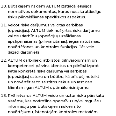
Būtiskajiem riskiem ALTUM izstrādā iekšējos
normatīvos dokumentus, kuros nosaka attiecīgo
risku pārvaldīšanas specifiskos aspektus.
Veicot riska darījumus vai citas darbības
(operācijas), ALTUM tiek nošķirtas riska darījumu
vai citu darbību (operāciju) uzsākšanas,
apstiprināšanas (pilnvarošanas), iegrāmatošanas,
novērtēšanas un kontroles funkcijas. Tās veic
dažādi darbinieki.
ALTUM darbinieki, atbilstoši pilnvarojumam un
kompetencei, pārzina klientus un pilnībā izprot
katra konkrētā riska darījuma vai darbības
(operācijas) saturu un būtību, kā arī spēj noteikt
un novērtēt ar to saistītos riskus un rast gan
klientam, gan ALTUM optimālu risinājumu.
RVS ietvaros ALTUM veido un uztur risku pārskatu
sistēmu, kas nodrošina operatīvu un/vai regulāru
informāciju par būtiskajiem riskiem, to
novērtējumu, īstenotajām kontroles metodēm,