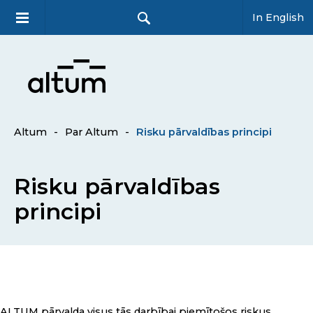
In English
Altum
-
Par Altum
-
Risku pārvaldības principi
Risku pārvaldības
principi
ALTUM pārvalda visus tās darbībai piemītošos riskus.