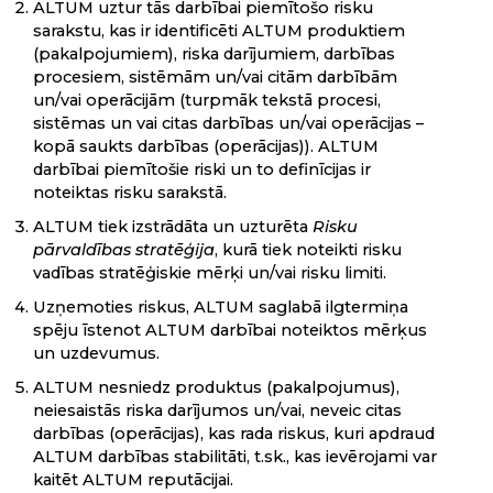
ALTUM uztur tās darbībai piemītošo risku
sarakstu, kas ir identificēti ALTUM produktiem
(pakalpojumiem), riska darījumiem, darbības
procesiem, sistēmām un/vai citām darbībām
un/vai operācijām (turpmāk tekstā procesi,
sistēmas un vai citas darbības un/vai operācijas –
kopā saukts darbības (operācijas)). ALTUM
darbībai piemītošie riski un to definīcijas ir
noteiktas risku sarakstā.
ALTUM tiek izstrādāta un uzturēta
Risku
pārvaldības stratēģija
, kurā tiek noteikti risku
vadības stratēģiskie mērķi un/vai risku limiti.
Uzņemoties riskus, ALTUM saglabā ilgtermiņa
spēju īstenot ALTUM darbībai noteiktos mērķus
un uzdevumus.
ALTUM nesniedz produktus (pakalpojumus),
neiesaistās riska darījumos un/vai, neveic citas
darbības (operācijas), kas rada riskus, kuri apdraud
ALTUM darbības stabilitāti, t.sk., kas ievērojami var
kaitēt ALTUM reputācijai.