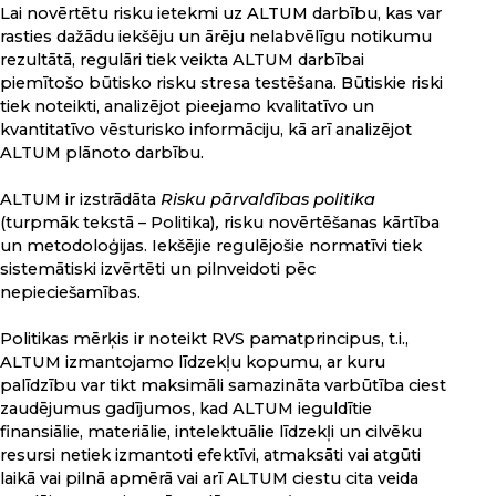
Lai novērtētu risku ietekmi uz ALTUM darbību, kas var
rasties dažādu iekšēju un ārēju nelabvēlīgu notikumu
rezultātā, regulāri tiek veikta ALTUM darbībai
piemītošo būtisko risku stresa testēšana. Būtiskie riski
tiek noteikti, analizējot pieejamo kvalitatīvo un
kvantitatīvo vēsturisko informāciju, kā arī analizējot
ALTUM plānoto darbību.
ALTUM ir izstrādāta
Risku pārvaldības politika
(turpmāk tekstā – Politika)
,
risku novērtēšanas kārtība
un metodoloģijas. Iekšējie regulējošie normatīvi tiek
sistemātiski izvērtēti un pilnveidoti pēc
nepieciešamības.
Politikas mērķis ir noteikt RVS pamatprincipus, t.i.,
ALTUM izmantojamo līdzekļu kopumu, ar kuru
palīdzību var tikt maksimāli samazināta varbūtība ciest
zaudējumus gadījumos, kad ALTUM ieguldītie
finansiālie, materiālie, intelektuālie līdzekļi un cilvēku
resursi netiek izmantoti efektīvi, atmaksāti vai atgūti
laikā vai pilnā apmērā vai arī ALTUM ciestu cita veida