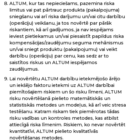
ALTUM, kur tas nepieciešams, pazemina riska
limitus vai pat pārtrauc produkta (pakalpojuma)
sniegšanu vai arī riska darījumu un/vai citu darbību
(operāciju) veikšanu, ja tos novērtē par pārāk
riskantiem, kā arī gadījumos, ja nav iespējams
ieviest pietiekamus un/vai piesaistīt papildus riska
kompensācijas/zaudējumu seguma mehānismus
un/vai sniegt produktu (pakalpojumu) vai veikt
darbību (operāciju) par cenu, kas sedz ar to
saistītos riskus un ALTUM iespējamos
zaudējumus.
Lai novērtētu ALTUM darbību ietekmējošo ārējo
un iekšējo faktoru ietekmi uz ALTUM darbībai
piemītošajiem riskiem un šo risku līmeni, ALTUM
risku novērtēšanā pielieto matemātiskās un
statistiskās metodes un modeļus, kā arī veic stresa
testēšanu. Katram riskam tiek piemērotas tādas
risku vadības un kontroles metodes, kas atbilst
attiecīgā riska līmenim. Riskiem, ko nevar novērtēt
kvantitatīvi, ALTUM pielieto kvalitatīvās
novērtēšanas metodes.