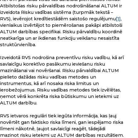
Atbilstošas risku pārvaldības nodrošināšanai ALTUM ir
izveidota Risku vadības sistēma (turpmāk tekstā –
RVS), ievērojot kredītiestādēm saistošo regulējumu
[1]
,
vienlaikus izvērtējot to piemērošanas pakāpi atbilstoši
ALTUM darbības specifikai. Risku pārvaldību koordinē
neatkarīga un ar ikdienas funkciju veikšanu nesaistīta
struktūrvienība.
Izveidotā RVS nodrošina preventīvu risku vadību, kā arī
savlaicīgu korektīvo pasākumu ieviešanu risku
mazināšanai vai novēršanai. Risku pārvaldībai ALTUM
pielieto dažādas risku vadības metodes un
instrumentus, kā arī nosaka riska limitus un
ierobežojumus. Risku vadības metodes tiek izvēlētas,
ņemot vērā konkrēta riska būtiskumu un ietekmi uz
ALTUM darbību.
RVS ietvaros regulāri tiek iegūta informācija, kas ļauj
novērtēt gan faktisko riska līmeni, gan iespējamo riska
līmeni nākotnē, ļaujot savlaicīgi reaģēt, tādejādi
mazinot risku ietekmi uz ALTUM darbības rezultātiem.