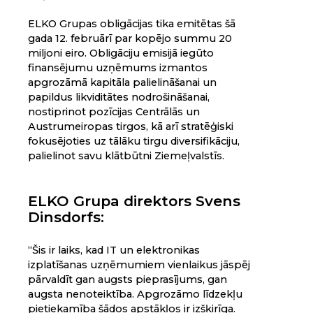
ELKO Grupas obligācijas tika emitētas šā
gada 12. februārī par kopējo summu 20
miljoni eiro. Obligāciju emisijā iegūto
finansējumu uzņēmums izmantos
apgrozāmā kapitāla palielināšanai un
papildus likviditātes nodrošināšanai,
nostiprinot pozīcijas Centrālās un
Austrumeiropas tirgos, kā arī stratēģiski
fokusējoties uz tālāku tirgu diversifikāciju,
palielinot savu klātbūtni Ziemeļvalstīs.
ELKO Grupa direktors Svens
Dinsdorfs:
“Šis ir laiks, kad IT un elektronikas
izplatīšanas uzņēmumiem vienlaikus jāspēj
pārvaldīt gan augsts pieprasījums, gan
augsta nenoteiktība. Apgrozāmo līdzekļu
pietiekamība šādos apstākļos ir izšķirīga.