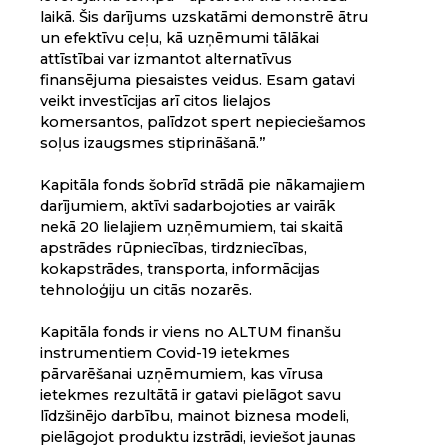
laikā. Šis darījums uzskatāmi demonstrē ātru
un efektīvu ceļu, kā uzņēmumi tālākai
attīstībai var izmantot alternatīvus
finansējuma piesaistes veidus. Esam gatavi
veikt investīcijas arī citos lielajos
komersantos, palīdzot spert nepieciešamos
soļus izaugsmes stiprināšanā.”
Kapitāla fonds šobrīd strādā pie nākamajiem
darījumiem, aktīvi sadarbojoties ar vairāk
nekā 20 lielajiem uzņēmumiem, tai skaitā
apstrādes rūpniecības, tirdzniecības,
kokapstrādes, transporta, informācijas
tehnoloģiju un citās nozarēs.
Kapitāla fonds ir viens no ALTUM finanšu
instrumentiem Covid-19 ietekmes
pārvarēšanai uzņēmumiem, kas vīrusa
ietekmes rezultātā ir gatavi pielāgot savu
līdzšinējo darbību, mainot biznesa modeli,
pielāgojot produktu izstrādi, ieviešot jaunas