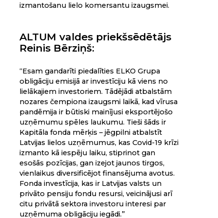
izmantošanu lielo komersantu izaugsmei.
ALTUM valdes priekšsēdētājs
Reinis Bērziņš:
“Esam gandarīti piedalīties ELKO Grupa
obligāciju emisijā ar investīciju kā viens no
lielākajiem investoriem. Tādējādi atbalstām
nozares čempiona izaugsmi laikā, kad vīrusa
pandēmija ir būtiski mainījusi eksportējošo
uzņēmumu spēles laukumu. Tieši šāds ir
Kapitāla fonda mērķis – jēgpilni atbalstīt
Latvijas lielos uzņēmumus, kas Covid-19 krīzi
izmanto kā iespēju laiku, stiprinot gan
esošās pozīcijas, gan izejot jaunos tirgos,
vienlaikus diversificējot finansējuma avotus.
Fonda investīcija, kas ir Latvijas valsts un
privāto pensiju fondu resursi, veicinājusi arī
citu privātā sektora investoru interesi par
uzņēmuma obligāciju iegādi.”