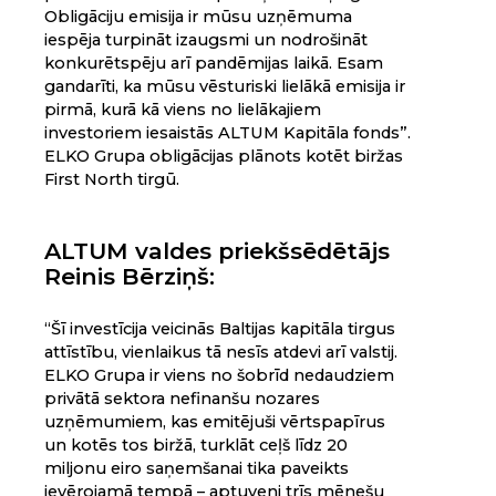
Obligāciju emisija ir mūsu uzņēmuma
iespēja turpināt izaugsmi un nodrošināt
konkurētspēju arī pandēmijas laikā. Esam
gandarīti, ka mūsu vēsturiski lielākā emisija ir
pirmā, kurā kā viens no lielākajiem
investoriem iesaistās ALTUM Kapitāla fonds”.
ELKO Grupa obligācijas plānots kotēt biržas
First North tirgū.
ALTUM valdes priekšsēdētājs
Reinis Bērziņš:
“Šī investīcija veicinās Baltijas kapitāla tirgus
attīstību, vienlaikus tā nesīs atdevi arī valstij.
ELKO Grupa ir viens no šobrīd nedaudziem
privātā sektora nefinanšu nozares
uzņēmumiem, kas emitējuši vērtspapīrus
un kotēs tos biržā, turklāt ceļš līdz 20
miljonu eiro saņemšanai tika paveikts
ievērojamā tempā – aptuveni trīs mēnešu