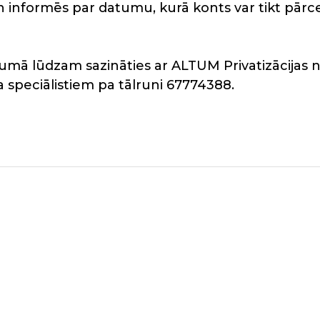
 un informēs par datumu, kurā konts var tikt pār
umā lūdzam sazināties ar ALTUM Privatizācijas 
speciālistiem pa tālruni 67774388.