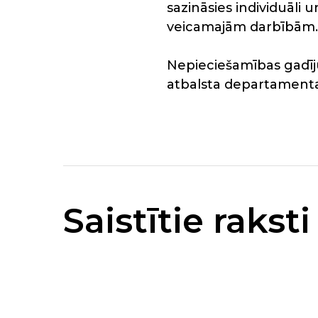
sazināsies individuāli
veicamajām darbībām.
Nepieciešamības gadīj
atbalsta departamenta 
Saistītie raksti