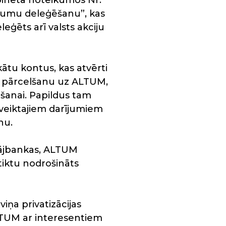
abineta noteikumos Nr.
evumu deleģēšanu”, kas
eģēts arī valsts akciju
ikātu kontus, kas atvērti
 to pārcelšanu uz ALTUM,
šanai. Papildus tam
 veiktajiem darījumiem
nu.
Krājbankas, ALTUM
tiktu nodrošināts
iņa privatizācijas
TUM ar interesentiem