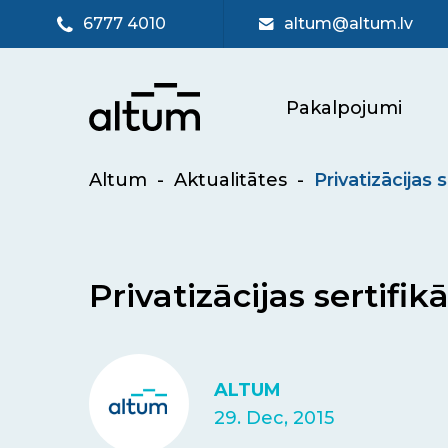
6777 4010
altum@altum.lv
Pakalpojumi
Altum
-
Aktualitātes
-
Privatizācijas 
Privatizācijas sertifi
ALTUM
29. Dec, 2015