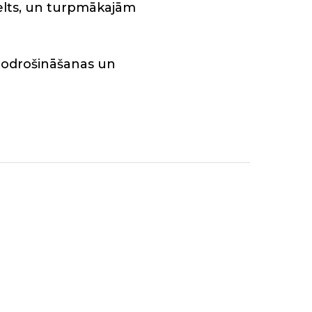
celts, un turpmākajām
nodrošināšanas un