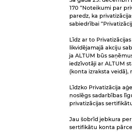
Šā gada 29. decembrī L
170 “Noteikumi par pri
paredz, ka privatizācij
sabiedrībai “Privatizāci
Līdz ar to Privatizācija
likvidējamajā akciju sa
ja ALTUM būs saņēmusi 
iedzīvotāji ar ALTUM s
(konta izraksta veidā),
Līdzko Privatizācija a
noslēgs sadarbības līgu
privatizācijas sertifik
Jau šobrīd jebkura per
sertifikātu konta pār