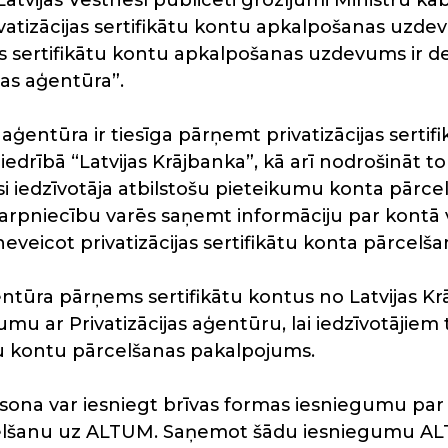
atvijas Vēstnesī publicēti grozījumi Ministru k
vatizācijas sertifikātu kontu apkalpošanas uzd
as sertifikātu kontu apkalpošanas uzdevums ir del
jas aģentūra”.
s aģentūra ir tiesīga pārņemt privatizācijas sertif
biedrībā “Latvijas Krājbanka”, kā arī nodrošināt
iedzīvotāja atbilstošu pieteikumu konta pārcel
tarpniecību varēs saņemt informāciju par kontā
 neveicot privatizācijas sertifikātu konta pārcelša
ģentūra pārņems sertifikātu kontus no Latvijas 
mu ar Privatizācijas aģentūru, lai iedzīvotājiem 
ātu kontu pārcelšanas pakalpojums.
sona var iesniegt brīvas formas iesniegumu par v
celšanu uz ALTUM. Saņemot šādu iesniegumu AL