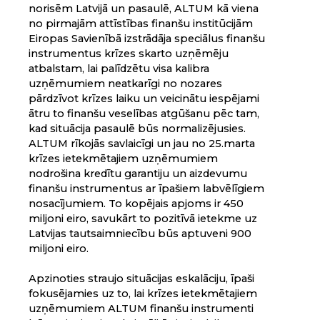
norisēm Latvijā un pasaulē, ALTUM kā viena
no pirmajām attīstības finanšu institūcijām
Eiropas Savienībā izstrādāja speciālus finanšu
instrumentus krīzes skarto uzņēmēju
atbalstam, lai palīdzētu visa kalibra
uzņēmumiem neatkarīgi no nozares
pārdzīvot krīzes laiku un veicinātu iespējami
ātru to finanšu veselības atgūšanu pēc tam,
kad situācija pasaulē būs normalizējusies.
ALTUM rīkojās savlaicīgi un jau no 25.marta
krīzes ietekmētajiem uzņēmumiem
nodrošina kredītu garantiju un aizdevumu
finanšu instrumentus ar īpašiem labvēlīgiem
nosacījumiem. To kopējais apjoms ir 450
miljoni eiro, savukārt to pozitīvā ietekme uz
Latvijas tautsaimniecību būs aptuveni 900
miljoni eiro.
Apzinoties straujo situācijas eskalāciju, īpaši
fokusējamies uz to, lai krīzes ietekmētajiem
uzņēmumiem ALTUM finanšu instrumenti