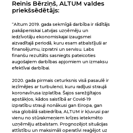
Reinis Bērziņš, ALTUM valdes
priekšsēdētājs:
“Altum 2019. gada sekmīgā darbība ir rādītājs
pakāpeniskai Latvijas uzņēmēju un
iedzīvotāju ekonomiskajai izaugsmei
aizvadītajā periodā, kuru esam atbalstījuši ar
finansējumu, izpratni un servisu. Labs
finanšu rezultāts sasniegts pateicoties
augošajiem darbības apjomiem un izmaksu
efektīvai darbībai.
2020. gada pirmais ceturksnis visā pasaulē ir
iezīmējies ar turbulenci, kuru radījusi straujā
koronavīrusa izplatība. Šajos sarežģītajos
apstākļos, kādos saistībā ar Covid-19
izpratību strauji nonākusi gan Eiropa, gan
visa globālā sabiedrība, ALTUM ir kļuvusi par
vienu no stūrakmeņiem krīzes ietekmēto
uzņēmēju atbalstam. Prognozējot situācijas
attīstību un maksimāli operatīvi reaģējot uz