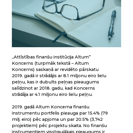
„Attīstības finanšu institūcija Altum”
Koncerns (turpmāk tekstā – Altum
Koncerns) saskaņā ar revidēto pārskatu
2019. gadā ir strādājis ar 8.1 miljonu eiro lielu
peļņu, kas ir dubults peļņas pieaugums
salīdzinot ar 2018. gadu, kad Koncerns
strādāja ar 4.1 miljonu eiro lielu peļņu.
2019. gadā Altum Koncerna finanšu
instrumentu portfelis pieauga par 15.4% (79
milj. eiro) pēc apjoma un par 20.5% (3,742
projektiem) pēc projektu skaita. No finanšu
instrumentiem visstraujākais pieaugums ir