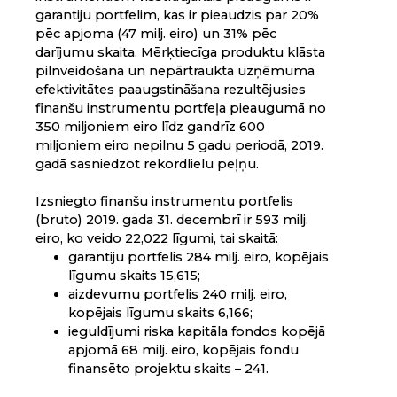
garantiju portfelim, kas ir pieaudzis par 20%
pēc apjoma (47 milj. eiro) un 31% pēc
darījumu skaita. Mērķtiecīga produktu klāsta
pilnveidošana un nepārtraukta uzņēmuma
efektivitātes paaugstināšana rezultējusies
finanšu instrumentu portfeļa pieaugumā no
350 miljoniem eiro līdz gandrīz 600
miljoniem eiro nepilnu 5 gadu periodā, 2019.
gadā sasniedzot rekordlielu peļņu.
Izsniegto finanšu instrumentu portfelis
(bruto) 2019. gada 31. decembrī ir 593 milj.
eiro, ko veido 22,022 līgumi, tai skaitā:
garantiju portfelis 284 milj. eiro, kopējais
līgumu skaits 15,615;
aizdevumu portfelis 240 milj. eiro,
kopējais līgumu skaits 6,166;
ieguldījumi riska kapitāla fondos kopējā
apjomā 68 milj. eiro, kopējais fondu
finansēto projektu skaits – 241.