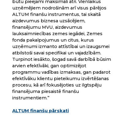
būtu pieejami maksimāli ātri. Vienlaikus
uzņēmējiem nodrošinām arī visus pārējos
ALTUM finanšu instrumentus, tai skaitā
aizdevumus biznesa uzsācējiem,
finansējumu MVU, aizdevumus
lauksaimniecības zemes iegādei, Zemes
fonda pakalpojumus un citus, kurus
uzņēmumi izmanto attīstībai un izaugsmei
atbilstoši savai specifikai un vajadzībām.
Turpinot iesākto, šogad savā darbībā būsim
arvien efektīvāki, gan optimizējot
programmu vadības izmaksas, gan padarot
efektīvāku klientu pieteikumu izvērtēšanas
procesu, kā arī fokusējoties uz ilgtspēju
finansējuma piesaistē finanšu
instrumentiem.”
ALTUM finanšu pārskati