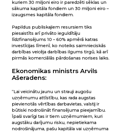
kuriem 30 miljoni eiro ir paredzēti sēklas un
sākuma kapitāla fondiem un 30 miljoni eiro –
izaugsmes kapitāla fondiem.
Papildus publiskajiem resursiem tiks
piesaistīts arī privāto ieguldītāju
līdzfinansējums 10 – 60% apmērā katras
investīcijas līmenī, ko noteiks saimnieciskās
darbības veicēja darbības ilgums tirgū, kā arī
pirmās komerciālās pārdošanas norises laiks.
Ekonomikas ministrs Arvils
Ašeradens:
“Lai veicinātu jaunu un strauji augošu
uzņēmumu attīstību, kas rada augstas
pievienotās vērtības darbavietas, valstij ir
būtiski nodrošināt finansējuma pieejamību.
Īpaši svarīgi tas ir tiem uzņēmumiem, kuri
augstāku darījumu risku, nepietiekama
nodrošinājuma, pašu kapitāla vai uzņēmuma