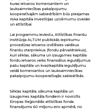
kuras ietvaros komersantiem un
lauksaimniecības pakalpojumu
kooperatīvajām sabiedrībām būs pieejamas
riska kapitāla investīcijas uzņēmumu izveidei
un attīstībai.
Lai programmu ieviestu, Attīstības finanšu
institūcija ALTUM publiskās iepirkumu
procedūras ietvaros izvēlēsies vairākus
finanšu starpniekus (fondu pārvaldniekus),
kuri sēklas, sākuma un izaugsmes kapitāla
fondu ietvaros veiks finansiālus ieguldījumus
pašu kapitāla un kvazikapitāla ieguldījumu
veidā komersantos un lauksaimniecības
pakalpojumu kooperatīvajās sabiedrībās.
Sēklas kapitāla, sākuma kapitāla un
izaugsmes kapitāla fondiem ir novirzīts
Eiropas Reģionālās attīstības fonda
finansējums 60 miljonu eiro apmērā, no