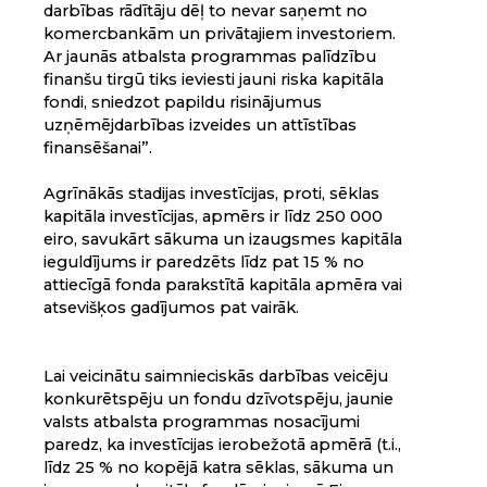
darbības rādītāju dēļ to nevar saņemt no
komercbankām un privātajiem investoriem.
Ar jaunās atbalsta programmas palīdzību
finanšu tirgū tiks ieviesti jauni riska kapitāla
fondi, sniedzot papildu risinājumus
uzņēmējdarbības izveides un attīstības
finansēšanai”.
Agrīnākās stadijas investīcijas, proti, sēklas
kapitāla investīcijas, apmērs ir līdz 250 000
eiro, savukārt sākuma un izaugsmes kapitāla
ieguldījums ir paredzēts līdz pat 15 % no
attiecīgā fonda parakstītā kapitāla apmēra vai
atsevišķos gadījumos pat vairāk.
Lai veicinātu saimnieciskās darbības veicēju
konkurētspēju un fondu dzīvotspēju, jaunie
valsts atbalsta programmas nosacījumi
paredz, ka investīcijas ierobežotā apmērā (t.i.,
līdz 25 % no kopējā katra sēklas, sākuma un