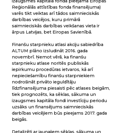
izaugsmes kapitāla fondā pieejamā Eiropas
Reģionālās attīstības fonda finansējuma)
varēs tikt veiktas arī tādos saimnieciskās
darbības veicējos, kuru primārā
saimnieciskās darbības veikšanas vieta ir
ārpus Latvijas, bet Eiropas Savienībā.
Finanšu starpnieku atlasi akciju sabiedrība
ALTUM plāno izsludināt 2016. gada
novembrī. Ņemot vērā, ka finanšu
starpnieku atlase noritēs publiskās
iepirkumu procedūras ietvaros, kā arī
nepieciešamību finanšu starpniekiem
nodrošināt privāto ieguldītāju
līdzfinansējuma piesaisti pēc atlases beigām,
tiek prognozēts, ka sēklas, sākuma un
izaugsmes kapitāla fondi investīciju periodu
uzsāks un finansējums saimnieciskās
darbības veicējiem būs pieejams 2017. gada
beigās.
Detalizēti ar jaunajiem sēklas, sākuma un