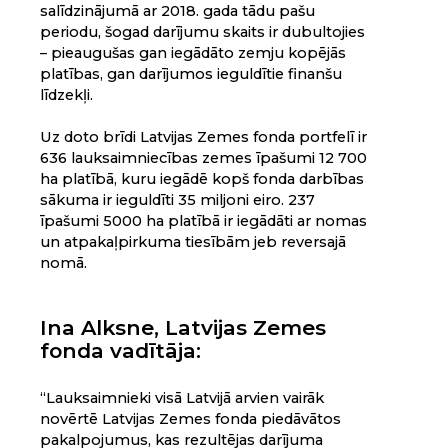
salīdzinājumā ar 2018. gada tādu pašu
periodu, šogad darījumu skaits ir dubultojies
– pieaugušas gan iegādāto zemju kopējās
platības, gan darījumos ieguldītie finanšu
līdzekļi.
Uz doto brīdi Latvijas Zemes fonda portfelī ir
636 lauksaimniecības zemes īpašumi 12 700
ha platībā, kuru iegādē kopš fonda darbības
sākuma ir ieguldīti 35 miljoni eiro. 237
īpašumi 5000 ha platībā ir iegādāti ar nomas
un atpakaļpirkuma tiesībām jeb reversajā
nomā.
Ina Alksne, Latvijas Zemes
fonda vadītāja:
“Lauksaimnieki visā Latvijā arvien vairāk
novērtē Latvijas Zemes fonda piedāvātos
pakalpojumus, kas rezultējas darījuma