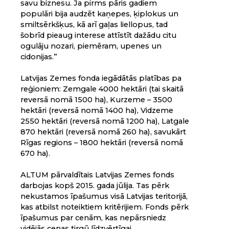
savu biznesu. Ja pirms pāris gadiem
populāri bija audzēt kaņepes, ķiplokus un
smiltsērkšķus, kā arī gaļas liellopus, tad
šobrīd pieaug interese attīstīt dažādu citu
ogulāju nozari, piemēram, upenes un
cidonijas.”
Latvijas Zemes fonda iegādātās platības pa
reģioniem: Zemgale 4000 hektāri (tai skaitā
reversā nomā 1500 ha), Kurzeme – 3500
hektāri (reversā nomā 1400 ha), Vidzeme
2550 hektāri (reversā nomā 1200 ha), Latgale
870 hektāri (reversā nomā 260 ha), savukārt
Rīgas regions – 1800 hektāri (reversā nomā
670 ha).
ALTUM pārvaldītais Latvijas Zemes fonds
darbojas kopš 2015. gada jūlija. Tas pērk
nekustamos īpašumus visā Latvijas teritorijā,
kas atbilst noteiktiem kritērijiem. Fonds pērk
īpašumus par cenām, kas nepārsniedz
vidējās cenas tirgū līdzvērtīgai