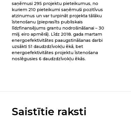
saņēmusi 295 projektu pieteikumus, no
kuriem 210 pieteikumi saņēmuši pozitīvus
atzinumus un var turpināt projekta tālāku
īstenošanu (pieprasīts publiskais
līdzfinansējums grantu nodrošināšanai – 30
milj. eiro apmērā). Līdz 2018. gada martam
energoefektivitātes paaugstināšanas darbi
uzsākti 51 daudzdzīvokļu ēkā, bet
energoefektivitātes projektu īstenošana
noslēgusies 6 daudzdzīvokļu ēkās.
Saistītie raksti