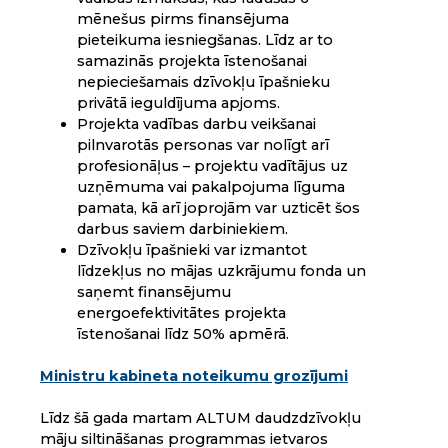
mēnešus pirms finansējuma
pieteikuma iesniegšanas. Līdz ar to
samazinās projekta īstenošanai
nepieciešamais dzīvokļu īpašnieku
privātā ieguldījuma apjoms.
Projekta vadības darbu veikšanai
pilnvarotās personas var nolīgt arī
profesionāļus – projektu vadītājus uz
uzņēmuma vai pakalpojuma līguma
pamata, kā arī joprojām var uzticēt šos
darbus saviem darbiniekiem.
Dzīvokļu īpašnieki var izmantot
līdzekļus no mājas uzkrājumu fonda un
saņemt finansējumu
energoefektivitātes projekta
īstenošanai līdz 50% apmērā.
Ministru kabineta noteikumu grozījumi
Līdz šā gada martam ALTUM daudzdzīvokļu
māju siltināšanas programmas ietvaros