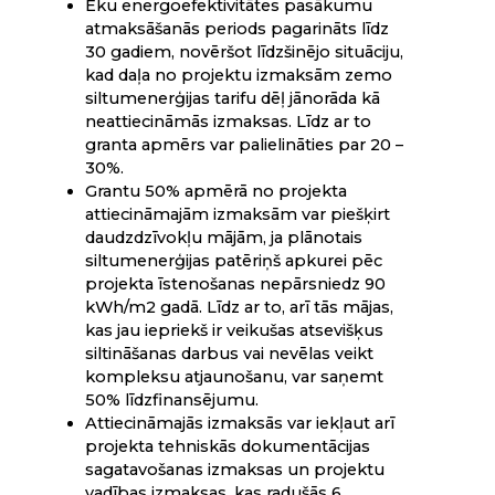
Ēku energoefektivitātes pasākumu
atmaksāšanās periods pagarināts līdz
30 gadiem, novēršot līdzšinējo situāciju,
kad daļa no projektu izmaksām zemo
siltumenerģijas tarifu dēļ jānorāda kā
neattiecināmās izmaksas. Līdz ar to
granta apmērs var palielināties par 20 –
30%.
Grantu 50% apmērā no projekta
attiecināmajām izmaksām var piešķirt
daudzdzīvokļu mājām, ja plānotais
siltumenerģijas patēriņš apkurei pēc
projekta īstenošanas nepārsniedz 90
kWh/m2 gadā. Līdz ar to, arī tās mājas,
kas jau iepriekš ir veikušas atsevišķus
siltināšanas darbus vai nevēlas veikt
kompleksu atjaunošanu, var saņemt
50% līdzfinansējumu.
Attiecināmajās izmaksās var iekļaut arī
projekta tehniskās dokumentācijas
sagatavošanas izmaksas un projektu
vadības izmaksas, kas radušās 6