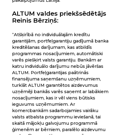
pakalpojumus Latvijā.
ALTUM valdes priekšsēdētājs
Reinis Bērziņš:
“Atšķirībā no individuālajām kredītu
garantijām, portfeļgarantiju gadījumā banka
kreditēšanas darījumam, kas atbildīs
programmas nosacījumiem, automātiski
varēs piešķirt valsts garantiju. Bankām ar
katru individuālo darījumu nebūs jāvēršas
ALTUM. Portfeļgarantijas paātrinās
finansējuma saņemšanu uzņēmumiem,
turklāt ALTUM garantētos aizdevumus
uzņēmēji bankās varēs saņemt ar labākiem
nosacījumiem, kas ir vēl viens būtisks
ieguvums uzņēmumiem. Ar
komercbankām sadarbojamies vairāku
valsts atbalsta programmu ieviešanā, tai
skaitā mājokļu galvojumu programmā
ģimenēm ar bērniem, paralēlo aizdevumu