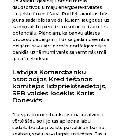
un kredītu garantiju programmās,
daudzdzīvokļu māju energoefektivitātes
projektu finansēšanā. Portfeļgarantijas būs
jauns sadarbības veids, kuram, raugoties uz
kaimiņvalstu pieredzi, nākotnē redzam lielu
potenciālu. Plānojam, ka banku atlases
procesu pabeigsim līdz šā gada novembra
beigām, savukārt pirmās portfeļgarantijas
bankās uzņēmumi varēs saņemt nākamā
gada 1.ceturksnī”.
Latvijas Komercbanku
asociācijas Kreditēšanas
komitejas līdzpriekšsēdētājs,
SEB valdes loceklis Kārlis
Danēvičs:
“Latvijas Komercbanku asociācija atzinīgi
vērtē šādu soli, jo tas apliecina labu
sadarbību starp valsts pārvaldi un banku
sektoru, spēju savstarpēji uzticēties. Tas ir