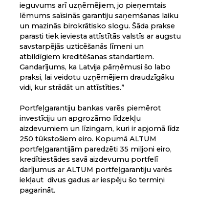
ieguvums arī uzņēmējiem, jo pieņemtais
lēmums saīsinās garantiju saņemšanas laiku
un mazinās birokrātisko slogu. Šāda prakse
parasti tiek ieviesta attīstītās valstīs ar augstu
savstarpējās uzticēšanās līmeni un
atbildīgiem kreditēšanas standartiem.
Gandarījums, ka Latvija pārņēmusi šo labo
praksi, lai veidotu uzņēmējiem draudzīgāku
vidi, kur strādāt un attīstīties.”
Portfeļgarantiju bankas varēs piemērot
investīciju un apgrozāmo līdzekļu
aizdevumiem un līzingam, kuri ir apjomā līdz
250 tūkstošiem eiro. Kopumā ALTUM
portfeļgarantijām paredzēti 35 miljoni eiro,
kredītiestādes savā aizdevumu portfelī
darījumus ar ALTUM portfeļgarantiju varēs
iekļaut divus gadus ar iespēju šo termiņi
pagarināt.