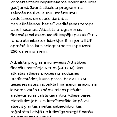
komersantiem nepietiekama nodrošinājuma
gadījumā. Jaunā atbalsta programma
sekmēs ne tikai jaunu uzņēmumu
veidošanos un esošo darbības
paplašināšanos, bet arī kreditēšanas tempa
palielināšanos. Atbalsta programmas
finansēšanai esam raduši iespēju piesaistīt ES
fondu atmaksātos līdzekļus 8 miljonu EUR
apmērā, kas ļaus sniegt atbalstu aptuveni
250 uzņēmumiem.”
Atbalsta programmu ieviesīs Attīstības
finanšu institūcija Altum (ALTUM), kas
atklātas atlases procesā izraudzīsies
kredītiestādes, kuras pašas, bez ALTUM
tiešas iesaistes, noteikta finansējuma apjoma
ietvaros varēs uzņēmumiem piešķirt
aizdevumu ar valsts garantiju. Atlasē varēs
pieteikties jebkura kredītiestāde kopā vai
atsevišķi ar tās meitas sabiedrību, kas
reģistrēta Latvijā un ir tiesīga sniegt finanšu