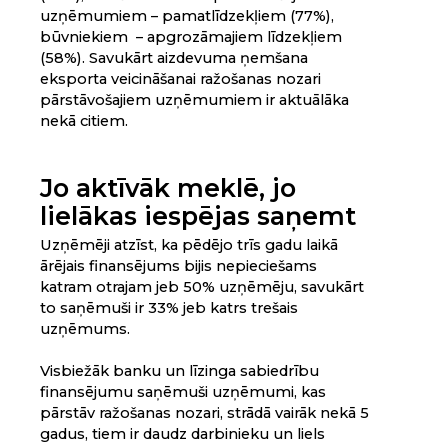
uzņēmumiem – pamatlīdzekļiem (77%),
būvniekiem – apgrozāmajiem līdzekļiem
(58%). Savukārt aizdevuma ņemšana
eksporta veicināšanai ražošanas nozari
pārstāvošajiem uzņēmumiem ir aktuālāka
nekā citiem.
Jo aktīvāk meklē, jo
lielākas iespējas saņemt
Uzņēmēji atzīst, ka pēdējo trīs gadu laikā
ārējais finansējums bijis nepieciešams
katram otrajam jeb 50% uzņēmēju, savukārt
to saņēmuši ir 33% jeb katrs trešais
uzņēmums.
Visbiežāk banku un līzinga sabiedrību
finansējumu saņēmuši uzņēmumi, kas
pārstāv ražošanas nozari, strādā vairāk nekā 5
gadus, tiem ir daudz darbinieku un liels