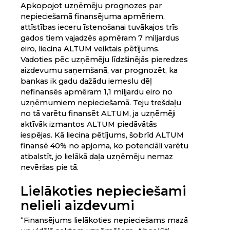
Apkopojot uzņēmēju prognozes par
nepieciešamā finansējuma apmēriem,
attīstības ieceru īstenošanai tuvākajos trīs
gados tiem vajadzēs apmēram 7 miljardus
eiro, liecina ALTUM veiktais pētījums.
Vadoties pēc uzņēmēju līdzšinējās pieredzes
aizdevumu saņemšanā, var prognozēt, ka
bankas ik gadu dažādu iemeslu dēļ
nefinansēs apmēram 1,1 miljardu eiro no
uzņēmumiem nepieciešamā. Teju trešdaļu
no tā varētu finansēt ALTUM, ja uzņēmēji
aktīvāk izmantos ALTUM piedāvātās
iespējas. Kā liecina pētījums, šobrīd ALTUM
finansē 40% no apjoma, ko potenciāli varētu
atbalstīt, jo lielākā daļa uzņēmēju nemaz
nevēršas pie tā.
Lielākoties nepieciešami
nelieli aizdevumi
“Finansējums lielākoties nepieciešams mazā