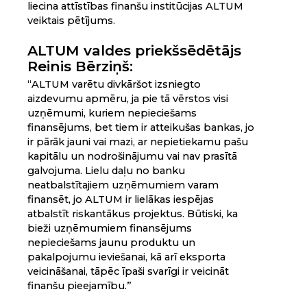
liecina attīstības finanšu institūcijas ALTUM
veiktais pētījums.
ALTUM valdes priekšsēdētājs
Reinis Bērziņš:
“ALTUM varētu divkāršot izsniegto
aizdevumu apmēru, ja pie tā vērstos visi
uzņēmumi, kuriem nepieciešams
finansējums, bet tiem ir atteikušas bankas, jo
ir pārāk jauni vai mazi, ar nepietiekamu pašu
kapitālu un nodrošinājumu vai nav prasītā
galvojuma. Lielu daļu no banku
neatbalstītajiem uzņēmumiem varam
finansēt, jo ALTUM ir lielākas iespējas
atbalstīt riskantākus projektus. Būtiski, ka
bieži uzņēmumiem finansējums
nepieciešams jaunu produktu un
pakalpojumu ieviešanai, kā arī eksporta
veicināšanai, tāpēc īpaši svarīgi ir veicināt
finanšu pieejamību.”