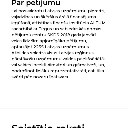
Par pētījumu
Lai noskaidrotu Latvijas uzņēmumu pieredzi,
vajadzības un šķēršļus ārējā finansējuma
iegūšanā, attīstības finanšu institūcija ALTUM
sadarbībā ar Tirgus un sabiedriskās domas
pētījumu centru SKDS 2018.gada janvārī
veica līdz šim apjomīgāko pētījumu,
aptaujājot 2255 Latvijas uzņēmumus.
Atbildes sniedza visus Latvijas reģionus
pārstāvošu uzņēmumu valdes priekšsēdētāji
vai valdes locekļi, direktori un grāmatveži, un,
nodrošinot lielāku reprezentativitāti, dati tika
svērti pēc nozaru īpatsvara.