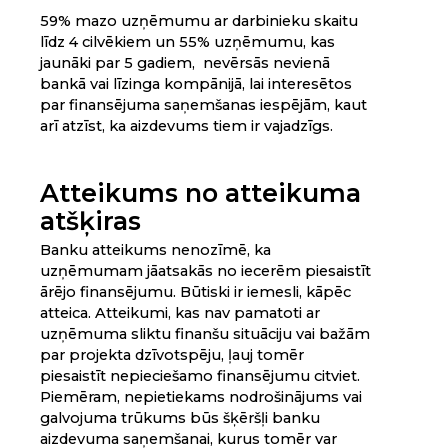
59% mazo uzņēmumu ar darbinieku skaitu
līdz 4 cilvēkiem un 55% uzņēmumu, kas
jaunāki par 5 gadiem, nevērsās nevienā
bankā vai līzinga kompānijā, lai interesētos
par finansējuma saņemšanas iespējām, kaut
arī atzīst, ka aizdevums tiem ir vajadzīgs.
Atteikums no atteikuma
atšķiras
Banku atteikums nenozīmē, ka
uzņēmumam jāatsakās no iecerēm piesaistīt
ārējo finansējumu. Būtiski ir iemesli, kāpēc
atteica. Atteikumi, kas nav pamatoti ar
uzņēmuma sliktu finanšu situāciju vai bažām
par projekta dzīvotspēju, ļauj tomēr
piesaistīt nepieciešamo finansējumu citviet.
Piemēram, nepietiekams nodrošinājums vai
galvojuma trūkums būs šķēršļi banku
aizdevuma saņemšanai, kurus tomēr var