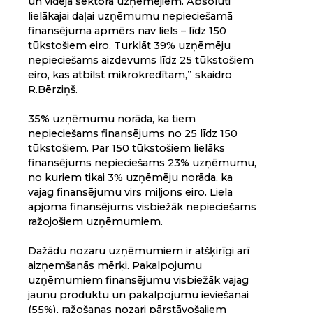
un vidējā sektora uzņēmējiem. Absolūti
lielākajai daļai uzņēmumu nepieciešamā
finansējuma apmērs nav liels – līdz 150
tūkstošiem eiro. Turklāt 39% uzņēmēju
nepieciešams aizdevums līdz 25 tūkstošiem
eiro, kas atbilst mikrokredītam,” skaidro
R.Bērziņš.
35% uzņēmumu norāda, ka tiem
nepieciešams finansējums no 25 līdz 150
tūkstošiem. Par 150 tūkstošiem lielāks
finansējums nepieciešams 23% uzņēmumu,
no kuriem tikai 3% uzņēmēju norāda, ka
vajag finansējumu virs miljons eiro. Liela
apjoma finansējums visbiežāk nepieciešams
ražojošiem uzņēmumiem.
Dažādu nozaru uzņēmumiem ir atšķirīgi arī
aizņemšanās mērķi. Pakalpojumu
uzņēmumiem finansējumu visbiežāk vajag
jaunu produktu un pakalpojumu ieviešanai
(55%), ražošanas nozari pārstāvošajiem