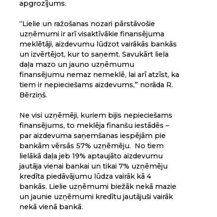
apgrozījums.
“Lielie un ražošanas nozari pārstāvošie
uzņēmumi ir arī visaktīvākie finansējuma
meklētāji, aizdevumu lūdzot vairākās bankās
un izvērtējot, kur to saņemt. Savukārt liela
daļa mazo un jauno uzņēmumu
finansējumu nemaz nemeklē, lai arī atzīst, ka
tiem ir nepieciešams aizdevums,” norāda R.
Bērziņš.
Ne visi uzņēmēji, kuriem bijis nepieciešams
finansējums, to meklēja finanšu iestādēs –
par aizdevuma saņemšanas iespējām pie
bankām vērsās 57% uzņēmēju. No tiem
lielākā daļa jeb 19% aptaujāto aizdevumu
jautāja vienai bankai un tikai 7% uzņēmēju
kredīta piedāvājumu lūdza vairāk kā 4
bankās. Lielie uzņēmumi biežāk nekā mazie
un jaunie uzņēmumi kredītu jautājuši vairāk
nekā vienā bankā.