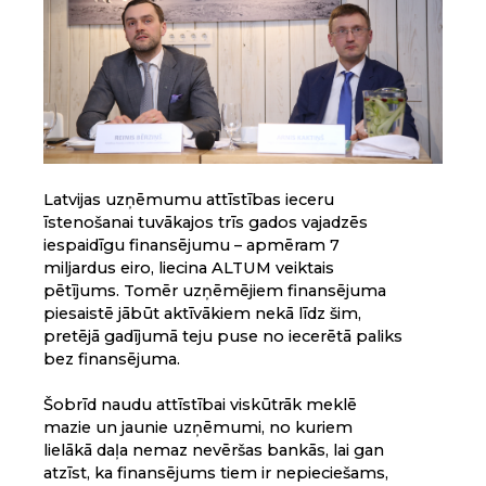
Latvijas uzņēmumu attīstības ieceru
īstenošanai tuvākajos trīs gados vajadzēs
iespaidīgu finansējumu – apmēram 7
miljardus eiro, liecina ALTUM veiktais
pētījums. Tomēr uzņēmējiem finansējuma
piesaistē jābūt aktīvākiem nekā līdz šim,
pretējā gadījumā teju puse no iecerētā paliks
bez finansējuma.
Šobrīd naudu attīstībai viskūtrāk meklē
mazie un jaunie uzņēmumi, no kuriem
lielākā daļa nemaz nevēršas bankās, lai gan
atzīst, ka finansējums tiem ir nepieciešams,