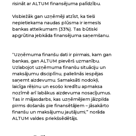
risināt ar ALTUM finansējuma palīdzību.
Visbiežāk gan uzņēmēji atzīst, ka tieši
nepietiekama naudas plūsma ir iemesls
bankas atteikumam (33%). Tas būtiski
apgrūtina jebkāda finansējuma saņemšanu.
“Uzņēmuma finanšu dati ir pirmais, kam gan
bankas, gan ALTUM pievērš uzmanību.
Uzlabojot uzņēmuma finanšu situāciju un
maksājumu disciplīnu, palielinās iespējas
saņemt aizdevumu. Samaksāti nodokļi,
laicīga rēķinu un esošo kredītu apmaksa
nozīmē arī labākus aizdevuma nosacījumus.
Tas ir mājasdarbs, kas uzņēmējiem jāizpilda
pirms došanās pie finansētājiem – jāsakārto
finanšu un maksājumu jautājumi,” norāda
ALTUM valdes priekšsēdētājs.