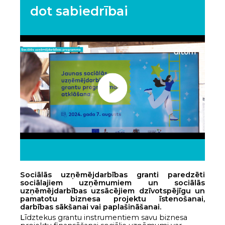
dot sabiedrībai
S
ociālās uzņēmējdarbības granti paredzēti
sociālajiem uzņēmumiem un sociālās
uzņēmējdarbības uzsācējiem dzīvotspējīgu un
pamatotu biznesa projektu īstenošanai,
darbības sākšanai vai paplašināšanai.
L
īdztekus grantu instrumentiem savu biznesa