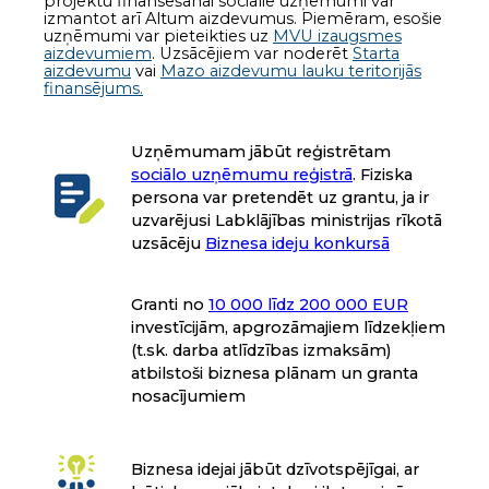
projektu finansēšanai sociālie uzņēmumi var
izmantot arī Altum aizdevumus.
Piemēram, esošie
uzņēmumi var pieteikties uz
MVU izaugsmes
aizdevumiem
. Uzsācējiem var noderēt
Starta
aizdevumu
vai
Mazo aizdevumu lauku teritorijās
finansējums
.
Uzņēmumam jābūt reģistrētam
sociālo uzņēmumu reģistrā
. Fiziska
persona var pretendēt uz grantu, ja ir
uzvarējusi Labklājības ministrijas rīkotā
uzsācēju
Biznesa ideju konkursā
Granti no
10 000 līdz 200 000 EUR
investīcijām, apgrozāmajiem līdzekļiem
(t.sk. darba atlīdzības izmaksām)
atbilstoši biznesa plānam un granta
nosacījumiem
Biznesa idejai jābūt dzīvotspējīgai, ar