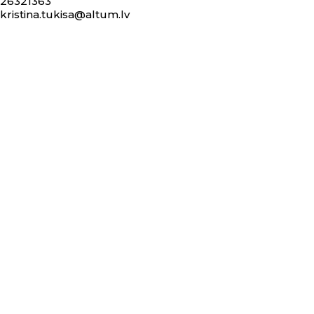
26321363
kristina.tukisa@altum.lv