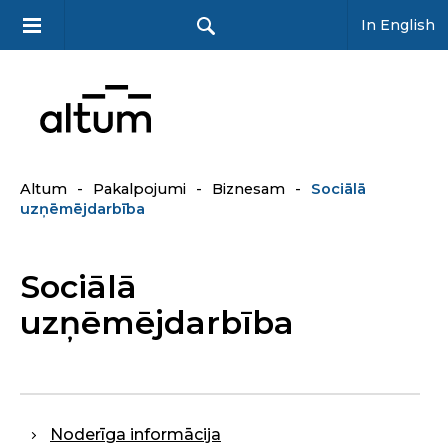
In English
Altum
-
Pakalpojumi
-
Biznesam
-
Sociālā
uzņēmējdarbība
Sociālā
uzņēmējdarbība
Noderīga informācija