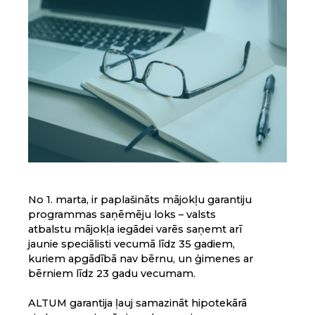
No 1. marta, ir paplašināts mājokļu garantiju
programmas saņēmēju loks – valsts
atbalstu mājokļa iegādei varēs saņemt arī
jaunie speciālisti vecumā līdz 35 gadiem,
kuriem apgādībā nav bērnu, un ģimenes ar
bērniem līdz 23 gadu vecumam.
ALTUM garantija ļauj samazināt hipotekārā