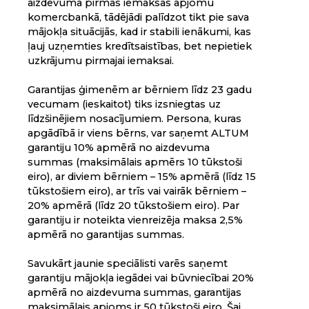
aizdevuma pirmās iemaksas apjomu
komercbankā, tādējādi palīdzot tikt pie sava
mājokļa situācijās, kad ir stabili ienākumi, kas
ļauj uzņemties kredītsaistības, bet nepietiek
uzkrājumu pirmajai iemaksai.
Garantijas ģimenēm ar bērniem līdz 23 gadu
vecumam (ieskaitot) tiks izsniegtas uz
līdzšinējiem nosacījumiem. Persona, kuras
apgādībā ir viens bērns, var saņemt ALTUM
garantiju 10% apmērā no aizdevuma
summas (maksimālais apmērs 10 tūkstoši
eiro), ar diviem bērniem – 15% apmērā (līdz 15
tūkstošiem eiro), ar trīs vai vairāk bērniem –
20% apmērā (līdz 20 tūkstošiem eiro). Par
garantiju ir noteikta vienreizēja maksa 2,5%
apmērā no garantijas summas.
Savukārt jaunie speciālisti varēs saņemt
garantiju mājokļa iegādei vai būvniecībai 20%
apmērā no aizdevuma summas, garantijas
maksimālais apjoms ir 50 tūkstoši eiro. Šai