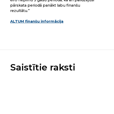
eiro nepilnu 5 gadu periodā, kā arī palīdzējusi
pārskata periodā panākt labu finanšu
rezultātu.”
ALTUM finanšu informācija
Saistītie raksti