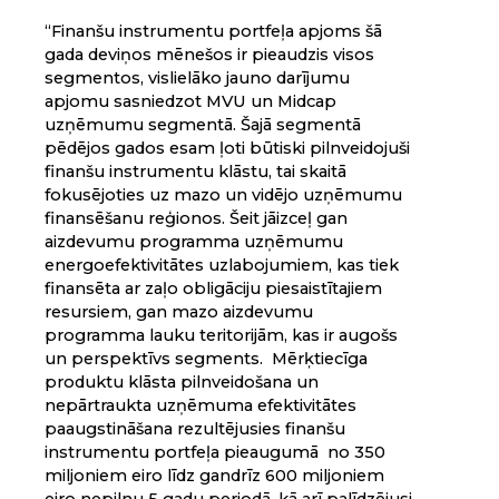
“Finanšu instrumentu portfeļa apjoms šā
gada deviņos mēnešos ir pieaudzis visos
segmentos, vislielāko jauno darījumu
apjomu sasniedzot MVU un Midcap
uzņēmumu segmentā. Šajā segmentā
pēdējos gados esam ļoti būtiski pilnveidojuši
finanšu instrumentu klāstu, tai skaitā
fokusējoties uz mazo un vidējo uzņēmumu
finansēšanu reģionos. Šeit jāizceļ gan
aizdevumu programma uzņēmumu
energoefektivitātes uzlabojumiem, kas tiek
finansēta ar zaļo obligāciju piesaistītajiem
resursiem, gan mazo aizdevumu
programma lauku teritorijām, kas ir augošs
un perspektīvs segments. Mērķtiecīga
produktu klāsta pilnveidošana un
nepārtraukta uzņēmuma efektivitātes
paaugstināšana rezultējusies finanšu
instrumentu portfeļa pieaugumā no 350
miljoniem eiro līdz gandrīz 600 miljoniem