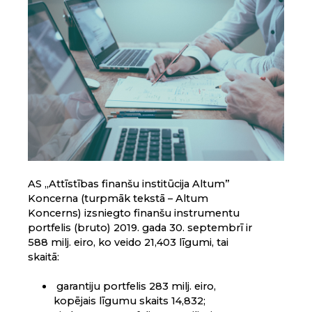
AS „Attīstības finanšu institūcija Altum”
Koncerna (turpmāk tekstā – Altum
Koncerns) izsniegto finanšu instrumentu
portfelis (bruto) 2019. gada 30. septembrī ir
588 milj. eiro, ko veido 21,403 līgumi, tai
skaitā:
garantiju portfelis 283 milj. eiro,
kopējais līgumu skaits 14,832;