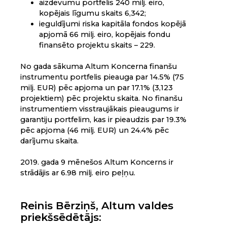
aizdevumu portfelis 240 milj. eiro,
kopējais līgumu skaits 6,342;
ieguldījumi riska kapitāla fondos kopējā
apjomā 66 milj. eiro, kopējais fondu
finansēto projektu skaits – 229.
No gada sākuma Altum Koncerna finanšu
instrumentu portfelis pieauga par 14.5% (75
milj. EUR) pēc apjoma un par 17.1% (3,123
projektiem) pēc projektu skaita. No finanšu
instrumentiem visstraujākais pieaugums ir
garantiju portfelim, kas ir pieaudzis par 19.3%
pēc apjoma (46 milj. EUR) un 24.4% pēc
darījumu skaita.
2019. gada 9 mēnešos Altum Koncerns ir
strādājis ar 6.98 milj. eiro peļņu.
Reinis Bērziņš, Altum valdes
priekšsēdētājs: