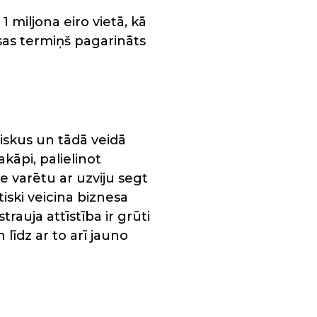
1 miljona eiro vietā, kā
ksas termiņš pagarināts
riskus un tādā veidā
kāpi, palielinot
 varētu ar uzviju segt
ski veicina biznesa
auja attīstība ir grūti
līdz ar to arī jauno