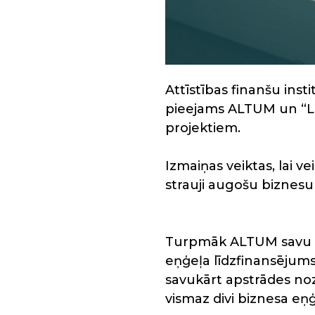
Attīstības finanšu inst
pieejams ALTUM un “La
projektiem.
Izmaiņas veiktas, lai v
strauji augošu biznesu
Turpmāk ALTUM savu at
eņģeļa līdzfinansējums,
savukārt apstrādes noza
vismaz divi biznesa eņģ