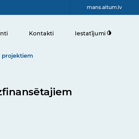
mans.altum.lv
nti
Kontakti
Iestatījumi
m projektiem
zfinansētajiem