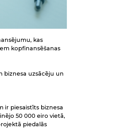
finansējumu, kas
jiem kopfinansēšanas
iem biznesa uzsācēju un
r piesaistīts biznesa
nējo 50 000 eiro vietā,
projektā piedalās