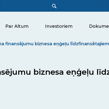
Par Altum
Investoriem
Dokume
na finansējumu biznesa eņģeļu līdzfinansētajie
nsējumu biznesa eņģeļu līd