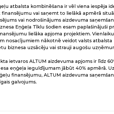
u atbalsta kombinēšana ir vēl viena iespēja id
finansējumu vai saņemt to lielākā apmērā situāci
sējums vai nodrošinājums aizdevuma saņemšanai 
iznesa Eņģeļa Tīklu šodien esam paplašinājuši pro
inansējumu lielāka apjoma projektiem. Vienlaikus
em nosacījumiem nākotnē veidot valsts atbalsta
ētu biznesa uzsācēju vai strauji augošu uzņēmu
kta ietvaros ALTUM aizdevuma apjoms ir līdz 60
nesa eņģeļa ieguldījumam jābūt 40% apmērā. U
 eņģeļu finansējumu, ALTUM aizdevuma saņemšan
īgais galvojums.