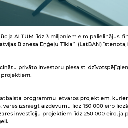
itūcija ALTUM līdz 3 miljoniem eiro palielinājusi 
tvijas Biznesa Eņģeļu Tīkla” (LatBAN) īstenota
eicinātu privāto investoru piesaisti dzīvotspējīg
 projektiem.
balsta programmu ietvaros projektiem, kuriem i
 varēs izsniegt aizdevumu līdz 150 000 eiro līdzši
res investīciju projektiem līdz 250 000 eiro, ja 
eļi.