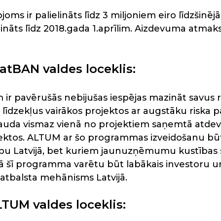
s ir palielināts līdz 3 miljoniem eiro līdzšinējā 
arināts līdz 2018.gada 1.aprīlim. Aizdevuma atma
LatBAN valdes loceklis:
m ir pavērušās nebijušas iespējas mazināt savus 
līdzekļus vairākos projektos ar augstāku riska pa
nauda vismaz vienā no projektiem saņemtā atdeve
ektos. ALTUM ar šo programmas izveidošanu būti
ību Latvijā, bet kuriem jaunuzņēmumu kustības str
 šī programma varētu būt labākais investoru un 
atbalsta mehānisms Latvijā.
LTUM valdes loceklis: