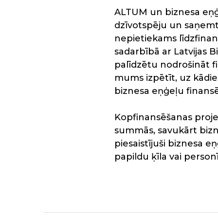
ALTUM un biznesa eņģeļ
dzīvotspēju un saņemt 
nepietiekams līdzfinan
sadarbībā ar Latvijas B
palīdzētu nodrošināt f
mums izpētīt, uz kādi
biznesa eņģeļu finans
Kopfinansēšanas proje
summās, savukārt biz
piesaistījuši biznesa
papildu ķīla vai person