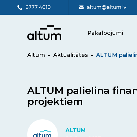
6777 4010
altum@altum.lv
Pakalpojumi
Altum
-
Aktualitātes
-
ALTUM palieli
ALTUM palielina fina
projektiem
ALTUM