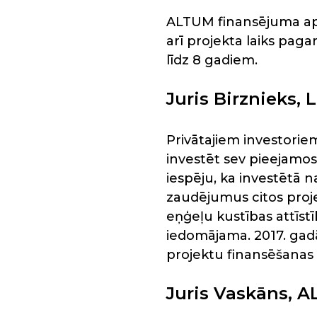
ALTUM finansējuma apjom
arī projekta laiks pag
līdz 8 gadiem.
Juris Birznieks, 
Privātajiem investorie
investēt sev pieejamos 
iespēju, ka investētā 
zaudējumus citos proj
eņģeļu kustības attīst
iedomājama. 2017. gadā
projektu finansēšanas 
Juris Vaskāns, A