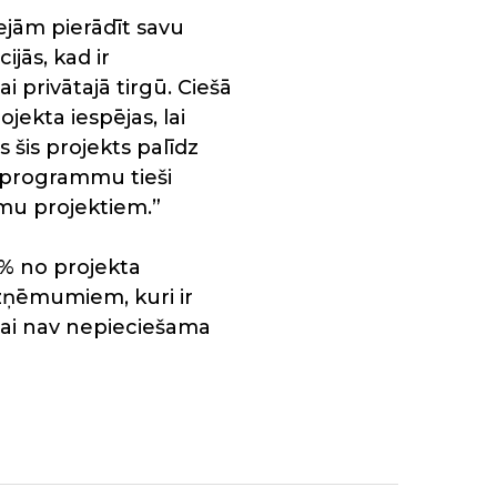
ejām pierādīt savu
jās, kad ir
privātajā tirgū. Ciešā
jekta iespējas, lai
 šis projekts palīdz
 programmu tieši
mu projektiem.”
% no projekta
zņēmumiem, kuri ir
ai nav nepieciešama