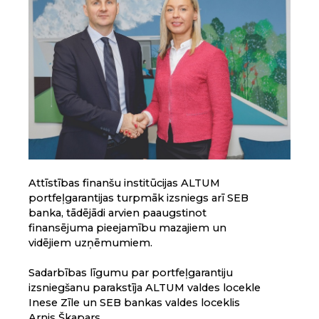
Attīstības finanšu institūcijas ALTUM
portfeļgarantijas turpmāk izsniegs arī SEB
banka, tādējādi arvien paaugstinot
finansējuma pieejamību mazajiem un
vidējiem uzņēmumiem.
Sadarbības līgumu par portfeļgarantiju
izsniegšanu parakstīja ALTUM valdes locekle
Inese Zīle un SEB bankas valdes loceklis
Arnis Škapars.