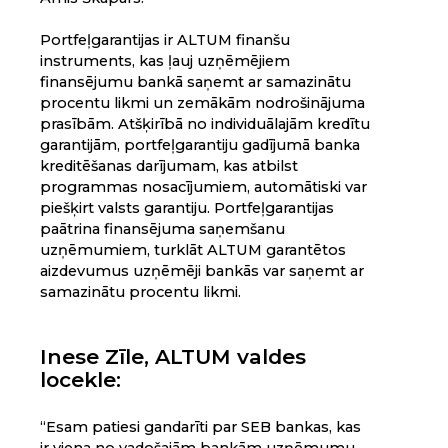
Portfeļgarantijas ir ALTUM finanšu
instruments, kas ļauj uzņēmējiem
finansējumu bankā saņemt ar samazinātu
procentu likmi un zemākām nodrošinājuma
prasībām. Atšķirībā no individuālajām kredītu
garantijām, portfeļgarantiju gadījumā banka
kreditēšanas darījumam, kas atbilst
programmas nosacījumiem, automātiski var
piešķirt valsts garantiju. Portfeļgarantijas
paātrina finansējuma saņemšanu
uzņēmumiem, turklāt ALTUM garantētos
aizdevumus uzņēmēji bankās var saņemt ar
samazinātu procentu likmi.
Inese Zīle, ALTUM valdes
locekle:
“Esam patiesi gandarīti par SEB bankas, kas
ir viena no vadošajām bankām uzņēmumu