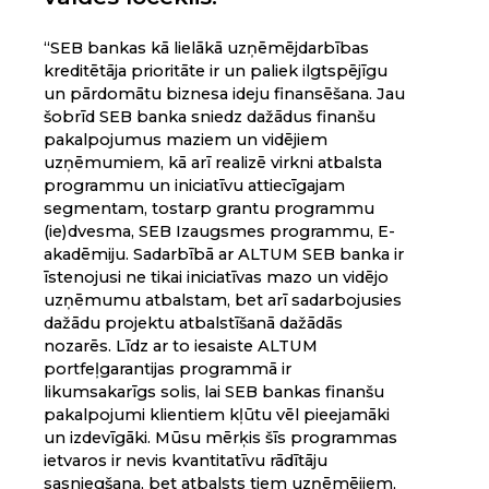
“SEB bankas kā lielākā uzņēmējdarbības
kreditētāja prioritāte ir un paliek ilgtspējīgu
un pārdomātu biznesa ideju finansēšana. Jau
šobrīd SEB banka sniedz dažādus finanšu
pakalpojumus maziem un vidējiem
uzņēmumiem, kā arī realizē virkni atbalsta
programmu un iniciatīvu attiecīgajam
segmentam, tostarp grantu programmu
(ie)dvesma, SEB Izaugsmes programmu, E-
akadēmiju. Sadarbībā ar ALTUM SEB banka ir
īstenojusi ne tikai iniciatīvas mazo un vidējo
uzņēmumu atbalstam, bet arī sadarbojusies
dažādu projektu atbalstīšanā dažādās
nozarēs. Līdz ar to iesaiste ALTUM
portfeļgarantijas programmā ir
likumsakarīgs solis, lai SEB bankas finanšu
pakalpojumi klientiem kļūtu vēl pieejamāki
un izdevīgāki. Mūsu mērķis šīs programmas
ietvaros ir nevis kvantitatīvu rādītāju
sasniegšana, bet atbalsts tiem uzņēmējiem,