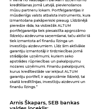
kreditēšanas jomā Latvijā, pievienošanos
mūsu partneru lokam. Portfeļgarantijas ir
mūsdienīgs valsts atbalsta instruments, kura
izmantošana pakāpeniski pieaug. Līdzšinējā
pieredze rāda, ka visbiežāk ALTUM
portfeļgarantija tiek piesaistīta apgrozāmo
līdzekļu aizdevuma saņemšanai, taču aktīvi tā
tiek izmantota arī finanšu līzinga un
investīciju aizdevumiem. Līdz šim aktīvākie
garantiju izmantotāji ir tirdzniecības jomā
strādājošie uzņēmumi, kuriem seko
apstrādes rūpniecības un pakalpojumu
nozares uzņēmumi. Finanšu pakalpojumi,
kurus kredītiestāde var iekļaut ALTUM
garantiju portfelī, ir apgrozāmie līdzekļi, tai
skaitā kredītlīnijas, investīciju aizdevumi un
finanšu līzings.”
Arnis Škapars, SEB bankas
valdes loceklis: