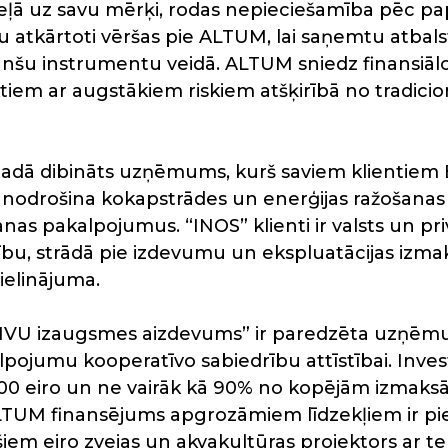
eļā uz savu mērķi, rodas nepieciešamība pēc papi
ntu atkārtoti vēršas pie ALTUM, lai saņemtu atbals
anšu instrumentu veidā. ALTUM sniedz finansiāl
tiem ar augstākiem riskiem atšķirībā no tradicio
 gadā dibināts uzņēmums, kurš saviem klientiem Ei
ā nodrošina kokapstrādes un enerģijas ražošanas
anas pakalpojumus. “INOS” klienti ir valsts un p
tību, strādā pie izdevumu un ekspluatācijas izm
ielinājuma.
U izaugsmes aizdevums” ir paredzēta uzņē
pojumu kooperatīvo sabiedrību attīstībai. Invest
00 eiro un ne vairāk kā 90% no kopējām izmaksā
LTUM finansējums apgrozāmiem līdzekļiem ir pie
ošiem eiro zvejas un akvakultūras projektors ar te