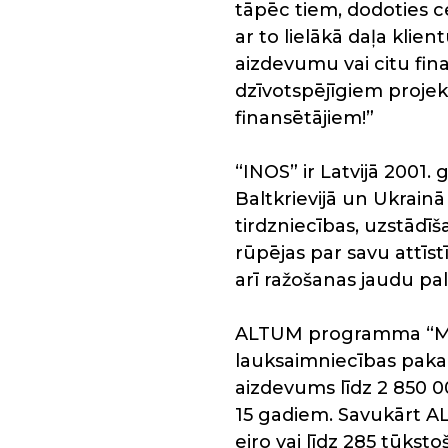
tāpēc tiem, dodoties c
ar to lielākā daļa klie
aizdevumu vai citu fin
dzīvotspējīgiem projek
finansētājiem!”
“INOS” ir Latvijā 2001.
Baltkrievijā un Ukrain
tirdzniecības, uzstādīš
rūpējas par savu attīs
arī ražošanas jaudu pal
ALTUM programma “MV
lauksaimniecības pakal
aizdevums līdz 2 850 0
15 gadiem. Savukārt A
eiro vai līdz 285 tūkst