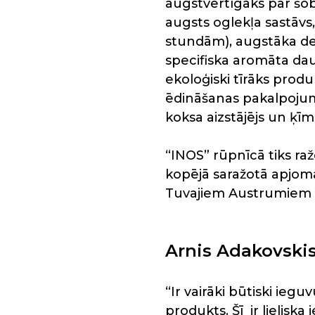
augstvērtīgāks par šob
augsts oglekļa sastāvs, 
stundām), augstāka de
specifiska aromāta dau
ekoloģiski tīrāks produ
ēdināšanas pakalpojum
koksa aizstājējs un ķīm
“INOS” rūpnīcā tiks raž
kopējā saražotā apjoma
Tuvajiem Austrumiem 
Arnis Adakovskis,
“Ir vairāki būtiski ieg
produkts. Šī ir lieliska 