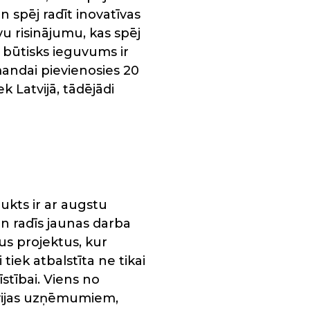
n spēj radīt inovatīvas
vu risinājumu, kas spēj
būtisks ieguvums ir
andai pievienosies 20
ek Latvijā, tādējādi
ukts ir ar augstu
n radīs jaunas darba
vus projektus, kur
 tiek atbalstīta ne tikai
stībai. Viens no
tvijas uzņēmumiem,