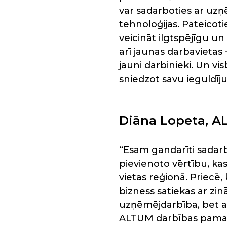
var sadarboties ar uzņē
tehnoloģijas. Pateicoti
veicināt ilgtspējīgu 
arī jaunas darbavietas
jauni darbinieki. Un vis
sniedzot savu ieguldīju
Diāna Lopeta, AL
“Esam gandarīti sadarb
pievienoto vērtību, k
vietas reģionā. Priecē,
bizness satiekas ar zināt
uzņēmējdarbība, bet arī
ALTUM darbības pamatu