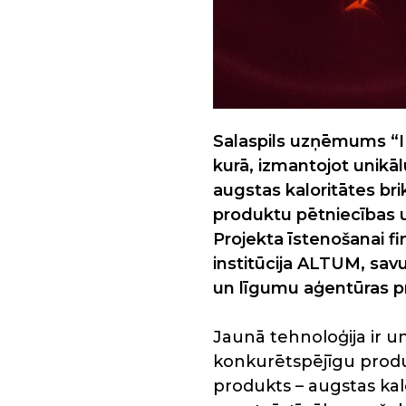
Salaspils uzņēmums “I
kurā, izmantojot unikā
augstas kaloritātes br
produktu pētniecības u
Projekta īstenošanai fi
institūcija ALTUM, savu
un līgumu aģentūras p
Jaunā tehnoloģija ir un
konkurētspējīgu produ
produkts – augstas kal