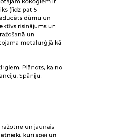
ažotajām kokoglēm ir
ks (līdz pat 5
 reducēts dūmu un
ektīvs risinājums un
s ražošanā un
tojama metalurģijā kā
tirgiem. Plānots, ka no
nciju, Spāniju,
ā ražotne un jaunais
pētnieki, kuri spēj un