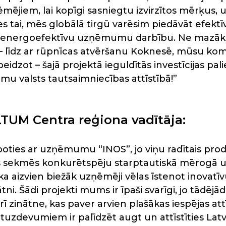
mējiem, lai kopīgi sasniegtu izvirzītos mērķus, u
es tai, mēs globālā tirgū varēsim piedāvāt efektī
un energoefektīvu uzņēmumu darbību. Ne mazāk 
 – līdz ar rūpnīcas atvēršanu Koknesē, mūsu kom
beidzot – šajā projektā ieguldītās investīcijas pali
mu valsts tautsaimniecības attīstībā!”
TUM Centra reģiona vadītāja:
oties ar uzņēmumu “INOS”, jo viņu radītais prod
as sekmēs konkurētspēju starptautiskā mērogā u
 ka aizvien biežāk uzņēmēji vēlas īstenot inovatī
ni. Šādi projekti mums ir īpaši svarīgi, jo tādējādi
 zinātne, kas paver arvien plašākas iespējas attī
zdevumiem ir palīdzēt augt un attīstīties La