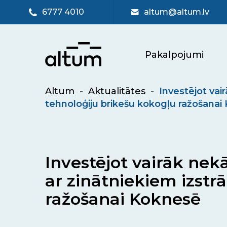
6777 4010
altum@altum.lv
Pakalpojumi
Altum
-
Aktualitātes
-
Investējot vai
tehnoloģiju brikešu kokogļu ražošanai
Investējot vairāk nek
ar zinātniekiem izstr
ražošanai Koknesē