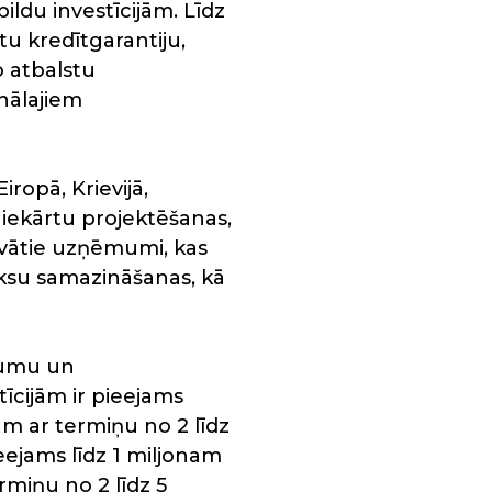
ldu investīcijām. Līdz
tu kredītgarantiju,
o atbalstu
nālajiem
ropā, Krievijā,
 iekārtu projektēšanas,
rivātie uzņēmumi, kas
aksu samazināšanas, kā
mumu un
īcijām ir pieejams
m ar termiņu no 2 līdz
ejams līdz 1 miljonam
rmiņu no 2 līdz 5