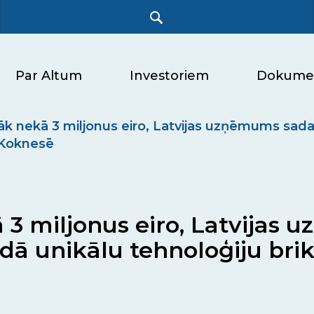
Par Altum
Investoriem
Dokume
rāk nekā 3 miljonus eiro, Latvijas uzņēmums sada
 Koknesē
ā 3 miljonus eiro, Latvija
ādā unikālu tehnoloģiju bri