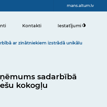
mans.altum.lv
nti
Kontakti
Iestatījumi
rbībā ar zinātniekiem izstrādā unikālu
s uzņēmums sadarbībā
kešu kokogļu