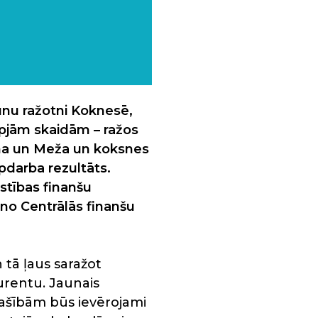
unu ražotni Koknesē,
apjām skaidām – ražos
uma un Meža un koksnes
pdarba rezultāts.
stības finanšu
 no Centrālās finanšu
 tā ļaus saražot
rentu. Jaunais
pašībām būs ievērojami