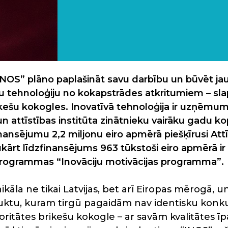
NOS” plāno paplašināt savu darbību un būvēt ja
lu tehnoloģiju no kokapstrādes atkritumiem – sl
ikešu kokogles. Inovatīvā tehnoloģija ir uzņēm
n attīstības institūta zinātnieku vairāku gadu ko
nansējumu 2,2 miljonu eiro apmērā piešķīrusi Attī
kārt līdzfinansējums 963 tūkstoši eiro apmērā ir
rogrammas “Inovāciju motivācijas programma”.
ikāla ne tikai Latvijas, bet arī Eiropas mērogā, un
ktu, kuram tirgū pagaidām nav identisku konku
oritātes brikešu kokogle – ar savām kvalitātes ī