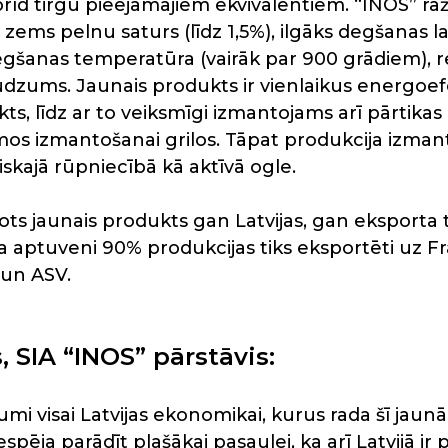
rīd tirgū pieejamajiem ekvivalentiem. “INOS” r
zems pelnu saturs (līdz 1,5%), ilgāks degšanas lai
gšanas temperatūra (vairāk par 900 grādiem),
dzums. Jaunais produkts ir vienlaikus energoef
kts, līdz ar to veiksmīgi izmantojams arī pārtika
os izmantošanai grilos. Tāpat produkcija izman
iskajā rūpniecībā kā aktīvā ogle.
ots jaunais produkts gan Latvijas, gan eksporta 
 aptuveni 90% produkcijas tiks eksportēti uz Fra
un ASV.
 SIA “INOS” pārstāvis:
uvumi visai Latvijas ekonomikai, kurus rada šī jaun
iespēja parādīt plašākai pasaulei, ka arī Latvijā ir 