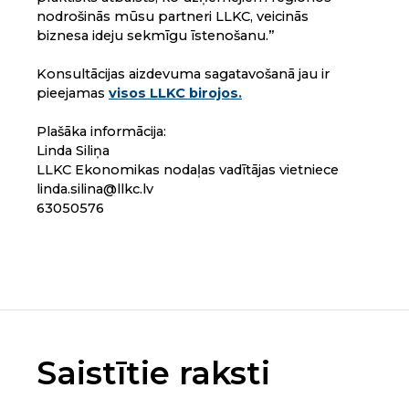
nodrošinās mūsu partneri LLKC, veicinās
biznesa ideju sekmīgu īstenošanu.”
Konsultācijas aizdevuma sagatavošanā jau ir
pieejamas
visos LLKC birojos.
Plašāka informācija:
Linda Siliņa
LLKC Ekonomikas nodaļas vadītājas vietniece
linda.silina@llkc.lv
63050576
Saistītie raksti