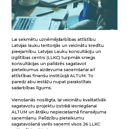
Lai sekmētu uzņēmējdarbības attīstību
Latvijas lauku teritorijās un veicinātu kredītu
pieejamību, Latvijas Lauku konsultāciju un
izglītības centrs (LLKC) turpmāk sniegs
konsultācijas un palīdzēs sagatavot
pieteikumus aizdevuma saņemšanai arī
attīstības finanšu institūcijā ALTUM. To
paredz abu iestāžu nupat parakstītais
sadarbības līgums.
Vienošanās noslēgta, lai veicinātu kvalitatīvāk
sagatavotu projektu izstrādi iesniegšanai
ALTUM un ātrāku nepieciešamā finansējuma
saņemšanu. Palīdzību pieteikumu
sagatavošanā varēs saņemt visos 26 LLKC