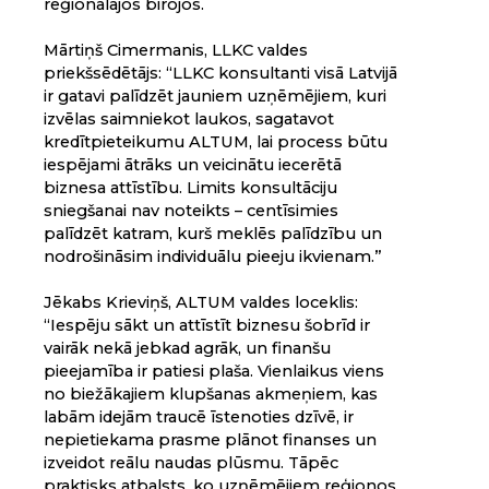
reģionālajos birojos.
Mārtiņš Cimermanis, LLKC valdes
priekšsēdētājs: “LLKC konsultanti visā Latvijā
ir gatavi palīdzēt jauniem uzņēmējiem, kuri
izvēlas saimniekot laukos, sagatavot
kredītpieteikumu ALTUM, lai process būtu
iespējami ātrāks un veicinātu iecerētā
biznesa attīstību. Limits konsultāciju
sniegšanai nav noteikts – centīsimies
palīdzēt katram, kurš meklēs palīdzību un
nodrošināsim individuālu pieeju ikvienam.”
Jēkabs Krieviņš, ALTUM valdes loceklis:
“Iespēju sākt un attīstīt biznesu šobrīd ir
vairāk nekā jebkad agrāk, un finanšu
pieejamība ir patiesi plaša. Vienlaikus viens
no biežākajiem klupšanas akmeņiem, kas
labām idejām traucē īstenoties dzīvē, ir
nepietiekama prasme plānot finanses un
izveidot reālu naudas plūsmu. Tāpēc
praktisks atbalsts, ko uzņēmējiem reģionos