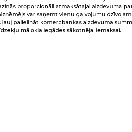
azinās proporcionāli atmaksātajai aizdevuma 
izņēmējs var saņemt vienu galvojumu dzīvojamās
s ļauj palielināt komercbankas aizdevuma summu
īdzekļu mājokļa iegādes sākotnējai iemaksai.