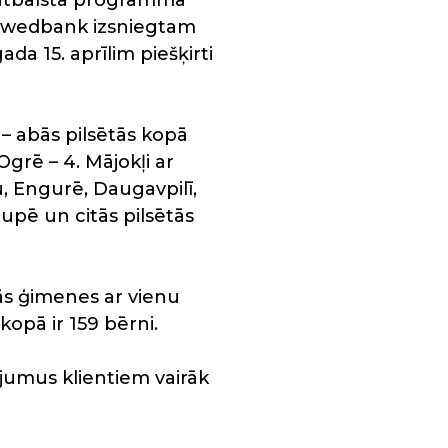
s atbalsta programmā
 Swedbank izsniegtam
a 15. aprīlim piešķirti
 – abās pilsētās kopā
Ogrē – 4. Mājokļi ar
ū, Engurē, Daugavpilī,
upē un citās pilsētās
ās ģimenes ar vienu
opā ir 159 bērni.
jumus klientiem vairāk