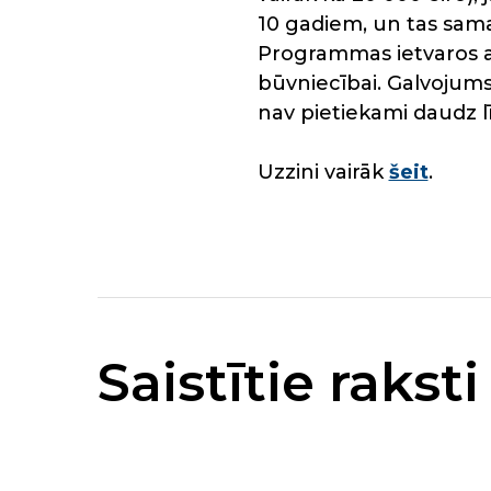
10 gadiem, un tas sam
Programmas ietvaros a
būvniecībai. Galvojum
nav pietiekami daudz l
Uzzini vairāk
šeit
.
Saistītie raksti