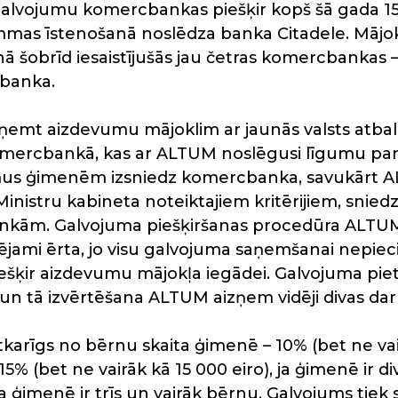
galvojumu komercbankas piešķir kopš šā gada 15.
mas īstenošanā noslēdza banka Citadele. Mājo
 šobrīd iesaistījušās jau četras komercbankas –
banka.
ņemt aizdevumu mājoklim ar jaunās valsts atb
omercbankā, kas ar ALTUM noslēgusi līgumu par
s ģimenēm izsniedz komercbanka, savukārt AL
Ministru kabineta noteiktajiem kritērijiem, snie
ām. Galvojuma piešķiršanas procedūra ALTUM i
jami ērta, jo visu galvojuma saņemšanai nepiec
iešķir aizdevumu mājokļa iegādei. Galvojuma p
n tā izvērtēšana ALTUM aizņem vidēji divas dar
karīgs no bērnu skaita ģimenē – 10% (bet ne vairā
15% (bet ne vairāk kā 15 000 eiro), ja ģimenē ir di
 ja ģimenē ir trīs un vairāk bērnu. Galvojums tiek