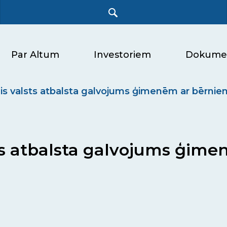
Par Altum
Investoriem
Dokume
ais valsts atbalsta galvojums ģimenēm ar bērnie
sts atbalsta galvojums ģim