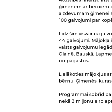
Attīstības finanšu ins
ģimenēm ar bērniem pi
aizdevumam ģimenei ar 
100 galvojumi par kopē
Līdz šim visvairāk gal
44 galvojumi. Mājokļa ie
valsts galvojumu iegādā
Olainē, Bauskā, Lapmež
un pagastos.
Lielākoties mājokļus a
bērnu. Ģimenēs, kuras 
Programmai šobrīd par
nekā 3 miljonu eiro ap