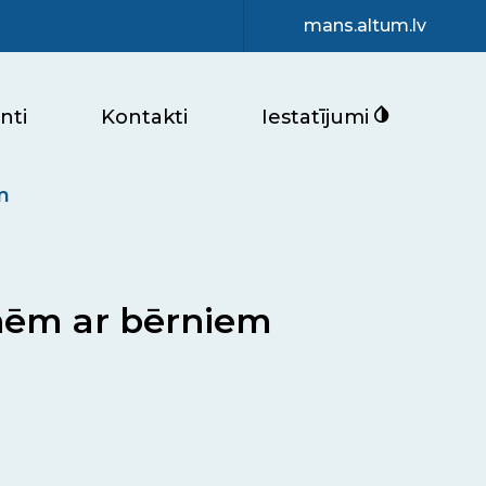
mans.altum.lv
nti
Kontakti
Iestatījumi
m
enēm ar bērniem