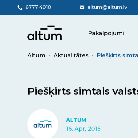
6777 4010
altum@altum.lv
Pakalpojumi
Altum
-
Aktualitātes
-
Piešķirts simt
Piešķirts simtais val
ALTUM
16. Apr, 2015