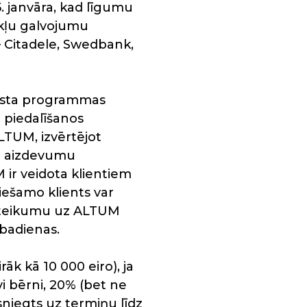
 janvāra, kad līgumu
kļu galvojumu
 Citadele, Swedbank,
alsta programmas
 piedalīšanos
TUM, izvērtējot
dz aizdevumu
r veidota klientiem
iešamo klients var
ieteikumu uz ALTUM
badienas.
k kā 10 000 eiro), ja
vi bērni, 20% (bet ne
 sniegts uz termiņu līdz