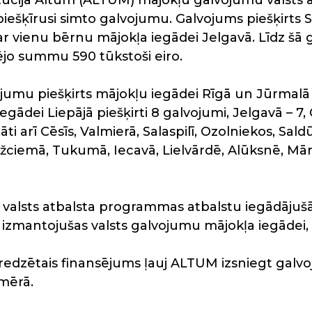
titūcija Altum (ALTUM) mājokļu galvojumu valst
ešķīrusi simto galvojumu. Galvojums piešķirts
vienu bērnu mājokļa iegādei Jelgavā. Līdz šā gad
jo summu 590 tūkstoši eiro.
vojumu piešķirts mājokļu iegādei Rīgā un Jūrmalā
gādei Liepājā piešķirti 8 galvojumi, Jelgavā – 7, 
ti arī Cēsīs, Valmierā, Salaspilī, Ozolniekos, Sald
ciemā, Tukumā, Iecavā, Lielvārdē, Alūksnē, Mār
r valsts atbalsta programmas atbalstu iegādājuš
izmantojušas valsts galvojumu mājokļa iegādei, k
edzētais finansējums ļauj ALTUM izsniegt galvo
mērā.