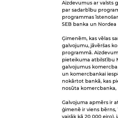
Aizdevumus ar valsts 
par sadarbību program
programmas īstenošanā
SEB banka un Nordea 
Ģimenēm, kas vēlas sa
galvojumu, jāvēršas k
programmā. Aizdevumu
pieteikuma atbilstību 
galvojumus komercbank
un komercbankai iespē
nokārtot bankā, kas p
nosūta komercbanka, u
Galvojuma apmērs ir at
ģimenē ir viens bērns, 
vairāk kā 20 000 eiro),