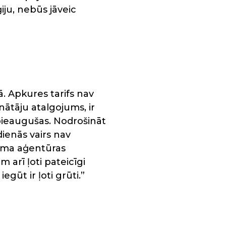
ju, nebūs jāveic
. Apkures tarifs nav
nātāju atalgojums, ir
 pieaugušas. Nodrošināt
ienās vairs nav
uma aģentūras
 arī ļoti pateicīgi
ūt ir ļoti grūti.”