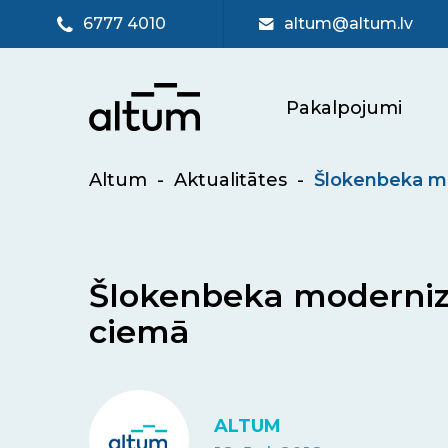
6777 4010
altum@altum.lv
Pakalpojumi
Altum
-
Aktualitātes
-
Šlokenbeka mo
Šlokenbeka modernizē
ciemā
ALTUM