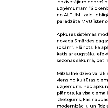
iedzīvotājiem nodrošin
uzņēmumam “Šlokenbeka
no ALTUM “zaļo” obligā
paredzēta MVU īstenot
Apkures sistēmas moder
novada Smārdes pagasta
rokām”. Plānots, ka ap
katls ar augstāku efek
sezonas sākumā, bet n
Milzkalnē dzīvo vairāk 
viens no kultūras piem
uzņēmumi. Pēc apkures
plānots, ka visa ciema
izlietojums, kas naudas
modernizāciju un līdz a