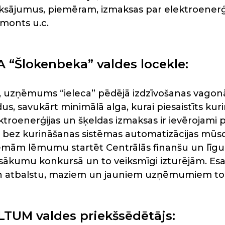
ksājumus, piemēram, izmaksas par elektroenerģi
monts u.c.
A “Šlokenbeka” valdes locekle:
u, uzņēmums “ieleca” pēdējā izdzīvošanas vagonā
us, savukārt minimālā alga, kurai piesaistīts kuri
ktroenerģijas un šķeldas izmaksas ir ievērojami
 bez kurināšanas sistēmas automatizācijas mūsd
ēmām lēmumu startēt Centrālās finanšu un līg
asākumu konkursā un to veiksmīgi izturējām. Esam
 atbalstu, maziem un jauniem uzņēmumiem to ieg
ALTUM valdes priekšsēdētājs: