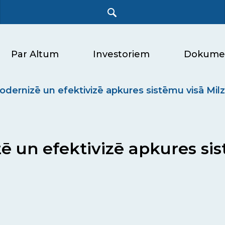
Par Altum
Investoriem
Dokume
dernizē un efektivizē apkures sistēmu visā Mil
 un efektivizē apkures sis