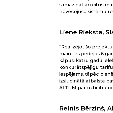
samazināt arī citus ma
novecojušo sistēmu re
Liene Rieksta, SI
“Realizējot šo projekt
mainījies pēdējos 6 gad
kāpusi katru gadu, ele
konkurētspējīgu tarifu
iespējams, tāpēc pieņ
izsludinātā atbalsta p
ALTUM par uzticību un
Reinis Bērziņš, 