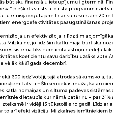
ās būtisku finansiālu ietaupījumu ilgtermiņā. F
” piešķirts valsts atbalsta programmas ietvaro
ciju emisijā iegūtajiem finanšu resursiem 20 mi
iem energoefektivitātes paaugstināšanas proj
nizācija un efektivizācija ir līdz šim apjomīgāk
 Milzkalnē, jo līdz šim katlu māja burtiskā nozī
kures sistēma tiks nomainīta astoņu nedēļu laik
tivitātes koeficientu savu darbību uzsāks 2018.
e vēlāk kā šī gada decembrī.
nekā 600 iedzīvotāji, tajā atrodas sākumskola, ta
inekļiem Latvijā – Šlokenbekas muiža, kā arī cie
 katla nomaiņas un siltuma padeves sistēmas 
 iemītnieki ietaupīs kurināmā patēriņu – par 31%
 izteiksmē ir vidēji 13 tūkstoši eiro gadā. Līdz ar
r to arī efektivizāciju, Milzkalnes iemītniekiem 