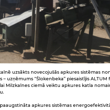
alnē uzsākts novecojušās apkures sistēmas no
ts – uzņēmums “Šlokenbeka” piesaistījis ALTUM 
lai Milzkalnes ciemā veiktu apkures katla noma
u.
s paaugstināta apkures sistēmas energoefektivit