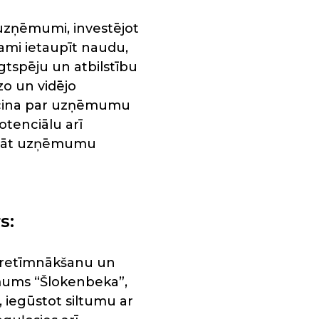
i uzņēmumi, investējot
ami ietaupīt naudu,
gtspēju un atbilstību
o un vidējo
iecina par uzņēmumu
otenciālu arī
icināt uzņēmumu
s:
 pretīmnākšanu un
ņēmums “Šlokenbeka”,
, iegūstot siltumu ar