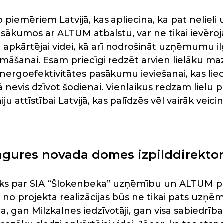
 piemēriem Latvijā, kas apliecina, ka pat neliel
sākumos ar ALTUM atbalstu, var ne tikai ievēroj
 apkārtējai videi, kā arī nodrošināt uzņēmumu il
āšanai. Esam priecīgi redzēt arvien lielāku maz
nergoefektivitātes pasākumu ieviešanai, kas l
nevis dzīvot šodienai. Vienlaikus redzam lielu p
u attīstībai Latvijā, kas palīdzēs vēl vairāk ve
ngures novada domes izpilddirektor
 prieks par SIA “Šlokenbeka” uzņēmību un ALTUM
ji no projekta realizācijas būs ne tikai pats uz
ba, gan Milzkalnes iedzīvotāji, gan visa sabiedrība