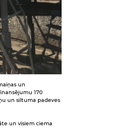
maiņas un
finansējumu 170
iņu un siltuma padeves
āte un visiem ciema