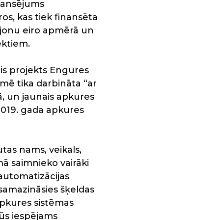
inansējums
s, kas tiek finansēta
ljonu eiro apmērā un
ektiem.
ais projekts Engures
mē tika darbināta “ar
ā, un jaunais apkures
/2019. gada apkures
utas nams, veikals,
mā saimnieko vairāki
automatizācijas
 samazināsies šķeldas
 apkures sistēmas
būs iespējams