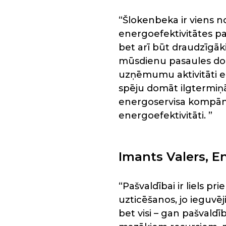
“Šlokenbeka ir viens no
energoefektivitātes pa
bet arī būt draudzīgāki
mūsdienu pasaules dom
uzņēmumu aktivitāti e
spēju domāt ilgtermiņā 
energoservisa kompānij
energoefektivitāti. ”
Imants Valers, E
“Pašvaldībai ir liels
uzticēšanos, jo ieguvē
bet visi – gan pašvaldī