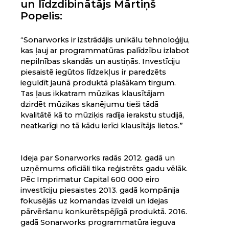
un līdzdibinātājs Mārtiņš
Popelis:
“Sonarworks ir izstrādājis unikālu tehnoloģiju,
kas ļauj ar programmatūras palīdzību izlabot
nepilnības skandās un austiņās. Investīciju
piesaistē iegūtos līdzekļus ir paredzēts
ieguldīt jaunā produktā plašākam tirgum.
Tas ļaus ikkatram mūzikas klausītājam
dzirdēt mūzikas skanējumu tieši tādā
kvalitātē kā to mūziķis radīja ierakstu studijā,
neatkarīgi no tā kādu ierīci klausītājs lietos.”
Ideja par Sonarworks radās 2012. gadā un
uzņēmums oficiāli tika reģistrēts gadu vēlāk.
Pēc Imprimatur Capital 600 000 eiro
investīciju piesaistes 2013. gadā kompānija
fokusējās uz komandas izveidi un idejas
pārvēršanu konkurētspējīgā produktā. 2016.
gadā Sonarworks programmatūra ieguva