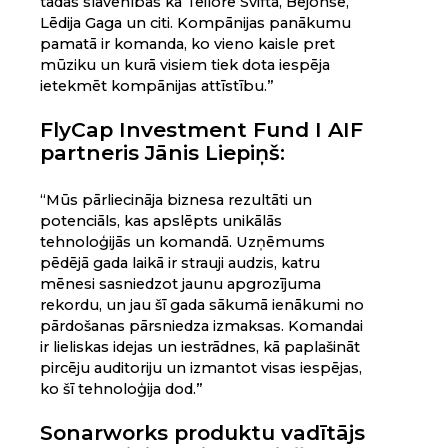
tādas slavenības kā Teilore Svifta, Bejonse,
Lēdija Gaga un citi. Kompānijas panākumu
pamatā ir komanda, ko vieno kaisle pret
mūziku un kurā visiem tiek dota iespēja
ietekmēt kompānijas attīstību.”
FlyCap Investment Fund I AIF
partneris Jānis Liepiņš:
“Mūs pārliecināja biznesa rezultāti un
potenciāls, kas apslēpts unikālās
tehnoloģijās un komandā. Uzņēmums
pēdējā gada laikā ir strauji audzis, katru
mēnesi sasniedzot jaunu apgrozījuma
rekordu, un jau šī gada sākumā ienākumi no
pārdošanas pārsniedza izmaksas. Komandai
ir lieliskas idejas un iestrādnes, kā paplašināt
pircēju auditoriju un izmantot visas iespējas,
ko šī tehnoloģija dod.”
Sonarworks produktu vadītājs