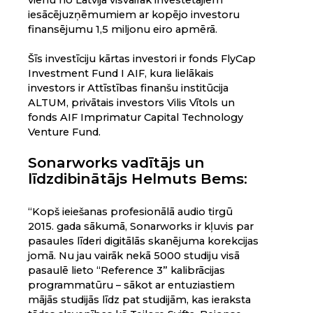
vienu no Latvijā visvairāk investētajiem
iesācējuzņēmumiem ar kopējo investoru
finansējumu 1,5 miljonu eiro apmērā.
Šīs investīciju kārtas investori ir fonds FlyCap
Investment Fund I AIF, kura lielākais
investors ir Attīstības finanšu institūcija
ALTUM, privātais investors Vilis Vītols un
fonds AIF Imprimatur Capital Technology
Venture Fund.
Sonarworks vadītājs un
līdzdibinātājs Helmuts Bems:
“Kopš ieiešanas profesionālā audio tirgū
2015. gada sākumā, Sonarworks ir kļuvis par
pasaules līderi digitālās skanējuma korekcijas
jomā. Nu jau vairāk nekā 5000 studiju visā
pasaulē lieto “Reference 3” kalibrācijas
programmatūru – sākot ar entuziastiem
mājās studijās līdz pat studijām, kas ieraksta