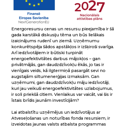
Energoresursu cenas un resursu pieejamība ir šā
gada karstākā diskusiju tēma un būs lielākais
izaicinājums rudenī un ziemā. Uzņēmumu
konkurētspēja šādos apstākļos ir izšķiroši svarīga.
Arī iedzīvotājiem ir būtiski turpināt
energoefektivitātes darbus mājokļos – gan
privātmājās, gan daudzdzīvokļu ēkās, jo tas ir
vienīgais veids, kā ilgtermiņā pasargāt sevi no
augstajām siltumenerģijas izmaksām. Gan
uzņēmumi, gan daudzdzīvokļu māju iedzīvotāji,
kuri jau veikuši energoefektivitātes uzlabojumus,
ir soli priekšā citiem. Vienlaikus var vaicāt, vai šis ir
īstais brīdis jaunām investīcijām?
Lai atbalstītu uzņēmējus un iedzīvotājus ar
Atveseļošanas un noturības fonda resursiem, ir
izveidotas jaunas valsts atbalsta programmas