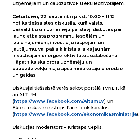
uzņēmējiem un daudzdzīvokļu ēku iedzīvotājiem.
Ceturtdien, 22. septembrī plkst. 10.00 – 11.15
notiks tiešsaistes diskusija, kurā valsts,
pašvaldību un uzņēmēju pārstāvji diskutēs par
jauno atbalsta programmu iespējām un
izaicinājumiem, investīciju iespējām un
jautājumu, vai pašlaik ir īstais laiks jaunām
investīcijām energoefektivitātes uzlabošanā.
Tāpat tiks skaidrota uzņēmēju un
daudzdzīvokļu māju apsaimniekotāju pieredze
un gaidas.
Diskusijai tiešsaistē varēs sekot portālā TVNET, kā
arī ALTUM
(
https://www.facebook.com/AltumLV
)
un
Ekonomikas ministrijas Facebook kanālos
(
https://www.facebook.com/ekonomikasministrija
)
Diskusijas moderators – Kristaps Ceplis.