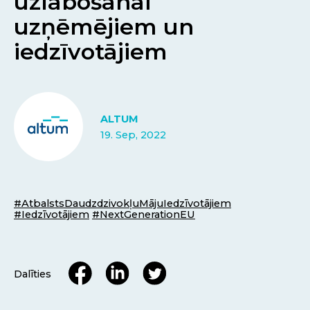
uzlabošanai
uzņēmējiem un
iedzīvotājiem
ALTUM
19. Sep, 2022
#AtbalstsDaudzdzivokļuMājuIedzīvotājiem
#Iedzīvotājiem
#NextGenerationEU
Dalīties