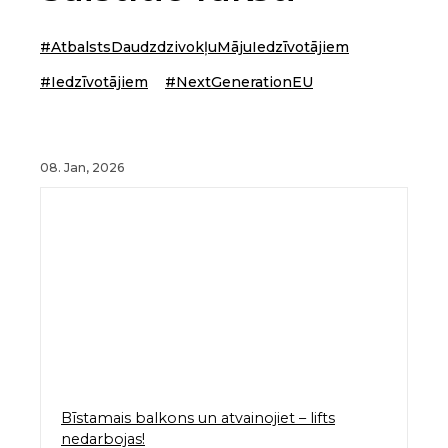
#AtbalstsDaudzdzivokļuMājuIedzīvotājiem
#Iedzīvotājiem
#NextGenerationEU
08. Jan, 2026
31
Bīstamais balkons un atvainojiet – lifts
nedarbojas!