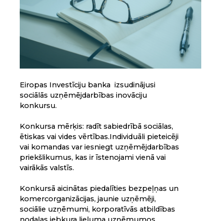
Eiropas Investīciju banka izsudinājusi
sociālās uzņēmējdarbības inovāciju
konkursu.
Konkursa mērķis: radīt sabiedrībā sociālas,
ētiskas vai vides vērtības.Individuāli pieteicēji
vai komandas var iesniegt uzņēmējdarbības
priekšlikumus, kas ir īstenojami vienā vai
vairākās valstīs.
Konkursā aicinātas piedalīties bezpeļņas un
komercorganizācijas, jaunie uzņēmēji,
sociālie uzņēmumi, korporatīvās atbildības
nodaļas jebkura lieluma uzņēmumos,