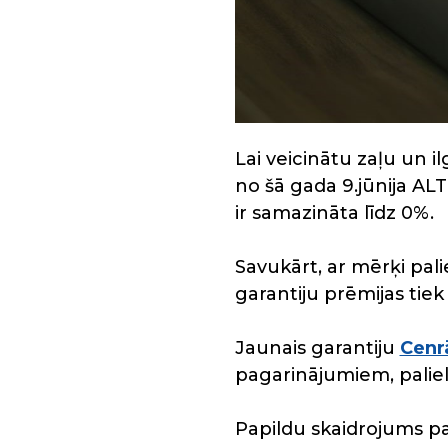
Lai veicinātu zaļu un 
no šā gada 9.jūnija AL
ir samazināta līdz 0%.
Savukārt, ar mērķi pal
garantiju prēmijas tie
Jaunais garantiju
Cenr
pagarinājumiem, palie
Papildu skaidrojums pa