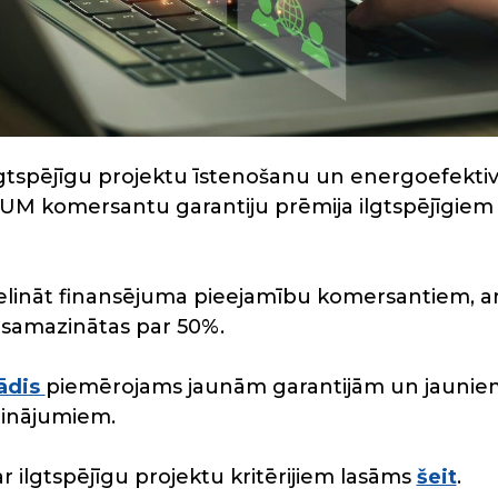
ilgtspējīgu projektu īstenošanu un energoefekti
TUM komersantu garantiju prēmija ilgtspējīgiem 
ielināt finansējuma pieejamību komersantiem, a
k samazinātas par 50%.
ādis
piemērojams jaunām garantijām un jauniem
linājumiem.
r ilgtspējīgu projektu kritērijiem lasāms
šeit
.