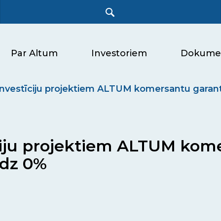
Par Altum
Investoriem
Dokume
 investīciju projektiem ALTUM komersantu garant
īciju projektiem ALTUM kom
īdz 0%