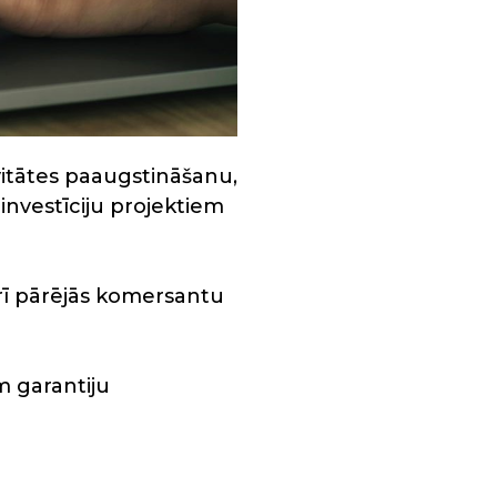
vitātes paaugstināšanu,
investīciju projektiem
rī pārējās komersantu
 garantiju