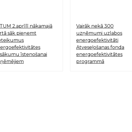
TUM 2.aprīlī nākamajā
Vairāk nekā 300
rtā sāk pieņemt
uzņēmumi uzlabos
eteikumus
energoefektivitāti
ergoefektivitātes
Atveseļošanas fonda
sākumu īstenošanai
energoefektivitātes
ņēmējiem
programmā