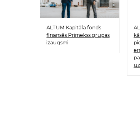
gāciju
ALTUM Kapitāla fonds
AL
ktu
finansēs Primekss grupas
kā
pējā – jau
izaugsmi
pi
onnu CO2
en
adā
pa
uz