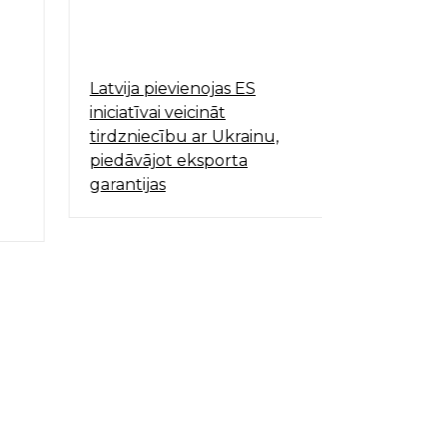
Latvija pievienojas ES
ALTUM gar
iniciatīvai veicināt
par 2024. 
tirdzniecību ar Ukrainu,
ceturksni
piedāvājot eksporta
garantijas