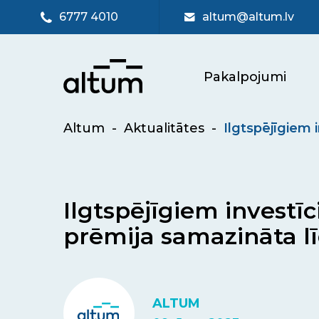
6777 4010
altum@altum.lv
Pakalpojumi
Altum
-
Aktualitātes
-
Ilgtspējīgiem
Ilgtspējīgiem invest
prēmija samazināta l
ALTUM