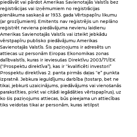
piedāvāt vai pārdot Amerikas Savienotajās Valstīs bez
reģistrācijas vai izņēmumiem no reģistrācijas
pienākuma saskaņā ar 1933. gada Vērtspapīru likumu
(ar grozījumiem). Emitents nav reģistrējis un neplāno
reģistrēt neviena piedāvājuma nevienu laidienu
Amerikas Savienotajās Valstīs vai izteikt jebkādu
vērstpapīru publisko piedāvājumu Amerikas
Savienotajās Valstīs. Šis paziņojums ir adresēts un
attiecas uz personām Eiropas Ekonomikas zonas
dalībvalstīs, kuras ir ieviesušas Direktīvu 2003/71/EK
(“Prospektu direktīva”), kas ir “kvalificēti investori”
Prospektu direktīvas 2. panta pirmās daļas “e” punkta
izpratnē. Jebkura ieguldījumu darbība (tostarp, bet ne
tikai, jebkurš uzaicinājums, piedāvājums vai vienošanās
parakstīties, pirkt vai citādi iegādāties vērtspapīrus), uz
ko šis paziņojums attiecas, būs pieejama un attiecības
tiks veidotas tikai ar personām, kuras ietilpst