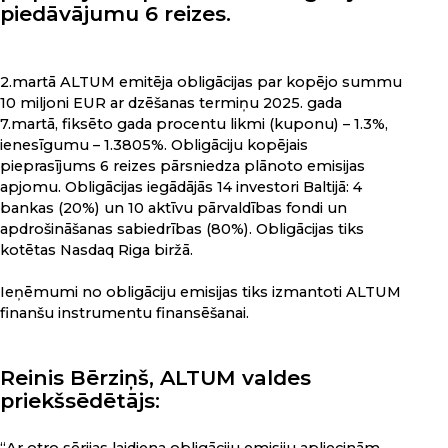
piedāvājumu 6 reizes.
2.martā ALTUM emitēja obligācijas par kopējo summu
10 miljoni EUR ar dzēšanas termiņu 2025. gada
7.martā, fiksēto gada procentu likmi (kuponu) – 1.3%,
ienesīgumu – 1.3805%. Obligāciju kopējais
pieprasījums 6 reizes pārsniedza plānoto emisijas
apjomu. Obligācijas iegādājās 14 investori Baltijā: 4
bankas (20%) un 10 aktīvu pārvaldības fondi un
apdrošināšanas sabiedrības (80%). Obligācijas tiks
kotētas Nasdaq Riga biržā.
Ieņēmumi no obligāciju emisijas tiks izmantoti ALTUM
finanšu instrumentu finansēšanai.
Reinis Bērziņš, ALTUM valdes
priekšsēdētājs: