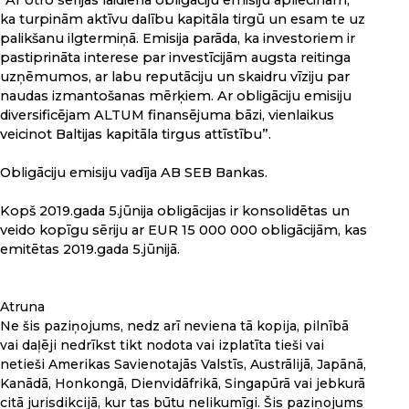
“Ar otro sērijas laidiena obligāciju emisiju apliecinām,
ka turpinām aktīvu dalību kapitāla tirgū un esam te uz
palikšanu ilgtermiņā. Emisija parāda, ka investoriem ir
pastiprināta interese par investīcijām augsta reitinga
uzņēmumos, ar labu reputāciju un skaidru vīziju par
naudas izmantošanas mērķiem. Ar obligāciju emisiju
diversificējam ALTUM finansējuma bāzi, vienlaikus
veicinot Baltijas kapitāla tirgus attīstību”.
Obligāciju emisiju vadīja AB SEB Bankas.
Kopš 2019.gada 5.jūnija obligācijas ir konsolidētas un
veido kopīgu sēriju ar EUR 15 000 000 obligācijām, kas
emitētas 2019.gada 5.jūnijā.
Atruna
Ne šis paziņojums, nedz arī neviena tā kopija, pilnībā
vai daļēji nedrīkst tikt nodota vai izplatīta tieši vai
netieši Amerikas Savienotajās Valstīs, Austrālijā, Japānā,
Kanādā, Honkongā, Dienvidāfrikā, Singapūrā vai jebkurā
citā jurisdikcijā, kur tas būtu nelikumīgi. Šis paziņojums