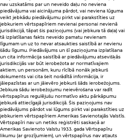
nav uzskatāms par un neveido daļu no neviena
piedāvājuma vai aicinājuma pārdot, vai neviena lūguma
veikt jebkādu piedāvājumu pirkt vai parakstīties uz
jebkuriem vērtspapīriem nevienai personai nevienā
jurisdikcijā, tāpat šis paziņojums (vai jebkura tā daļa) vai
tā izplatīšanas fakts neveido pamatu nevienam
līgumam un uz to nevar atsaukties saistībā ar nevienu
šādu līgumu. Piedāvājums un šī paziņojuma izplatīšana
un cita informācija saistībā ar piedāvājumu atsevišķās
jurisdikcijās var būt ierobežota ar normatīvajiem
aktiem, un personām, kuru rīcībā nonāk jebkurš
dokuments vai cita šeit norādītā informācija, ir
jāiepazīstas ar un jāievēro jebkurš šāds ierobežojums.
Jebkura šādu ierobežojumu neievērošana var radīt
vērtspapīrus regulējušu normatīvo aktu pārkāpumu
jebkurā attiecīgajā jurisdikcijā. Šis paziņojums nav
piedāvājums pārdot vai lūgums pirkt vai parakstīties uz
jebkuriem vērtspapīriem Amerikas Savienotajās Valstīs.
Vērtspapīri nav un netiks reģistrēti saskaņā ar
Amerikas Savienoto Valstu 1933. gada Vērtspapīru
likumu (ar grozījumiem), un vērtspapīrus nav atļauts