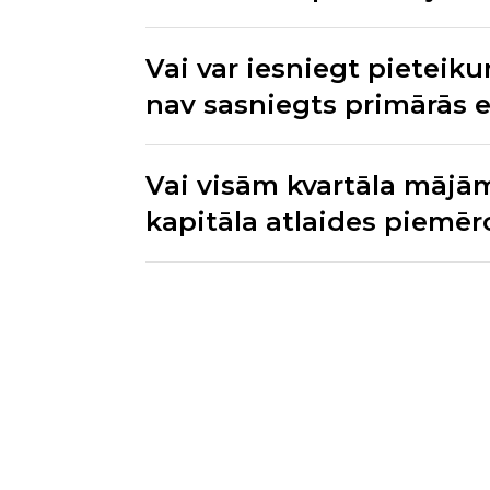
Vai var iesniegt pieteik
nav sasniegts primārās 
Vai visām kvartāla mājām
kapitāla atlaides piemēr