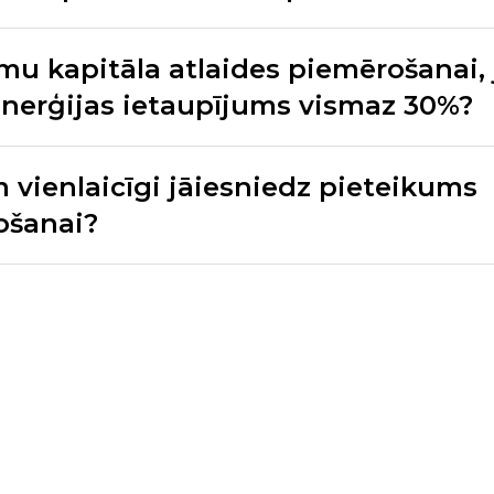
umu kapitāla atlaides piemērošanai, 
enerģijas ietaupījums vismaz 30%?
 vienlaicīgi jāiesniedz pieteikums
ošanai?