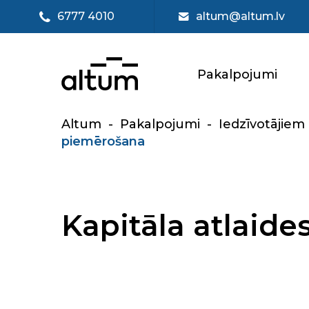
6777 4010
altum@altum.lv
Pakalpojumi
Altum
-
Pakalpojumi
-
Iedzīvotājiem
piemērošana
Kapitāla atlaid