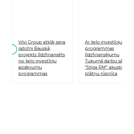
Vilvi Group atklāj siera
Ar lielo investīciju
ražotni Bauskā;
programmas
projekts līdzfinansēts
līdzfinansējumu
no lielo investīciju
Tukumā darbu sāk
aizdevumu
“Stiga RM” akustisko
programmas
plātņu rūpnīca