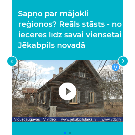
Sapņo par mājokli
reģionos? Reāls stāsts - no
ieceres līdz savai viensētai
Jēkabpils novadā