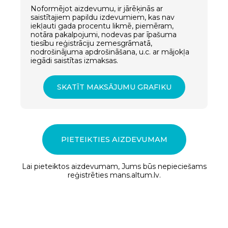
Noformējot aizdevumu, ir jārēķinās ar
saistītajiem papildu izdevumiem, kas nav
iekļauti gada procentu likmē, piemēram,
notāra pakalpojumi, nodevas par īpašuma
tiesību reģistrāciju zemesgrāmatā,
nodrošinājuma apdrošināšana, u.c. ar mājokļa
iegādi saistītas izmaksas.
SKATĪT MAKSĀJUMU GRAFIKU
PIETEIKTIES AIZDEVUMAM
Lai pieteiktos aizdevumam, Jums būs nepieciešams
reģistrēties mans.altum.lv.