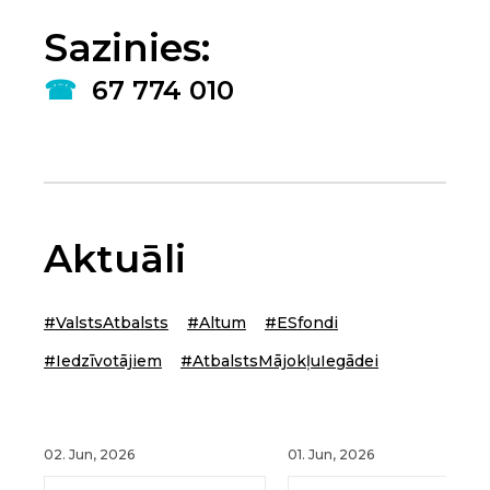
Sazinies:
☎
67 774 010
Aktuāli
#ValstsAtbalsts
#Altum
#ESfondi
#Iedzīvotājiem
#AtbalstsMājokļuIegādei
02. Jun, 2026
01. Jun, 2026