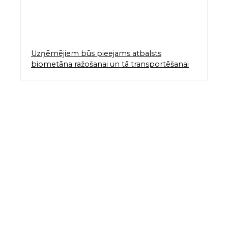
Uzņēmējiem būs pieejams atbalsts
biometāna ražošanai un tā transportēšanai