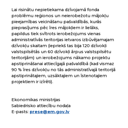
Lai risinātu nepietiekama dzīvojamā fonda
problēmu reģionos un neierobežotu mājokļu
pieejamības veicināšanu pašvaldībās, kurās
pieprasījums pēc īres mājokļiem ir lielāks,
papildus tiek svītrots ierobežojums vienas
administratīvās teritorijas ietvaros izbūvējamajam
dzīvokļu skaitam (iepriekš tas bija 120 dzīvokļi
valstspilsētās un 60 dzīvokļi ārpus valstspilsētu
teritorijām) un ierobežojums nākamo projektu
apstiprināšanai attiecīgajā pašvaldībā (kad vismaz
90 % īres dzīvokļu no tās administratīvajā teritorijā
apstiprinātajiem, uzsāktajiem un īstenotajiem
projektiem ir izīrēti).
Ekonomikas ministrijas
Sabiedrisko attiecību nodaļa
E-pasts:
prese@em.gov.lv