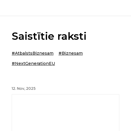
Saistītie raksti
#AtbalstsBiznesam
#Biznesam
#NextGenerationEU
12. Nov, 2025
26