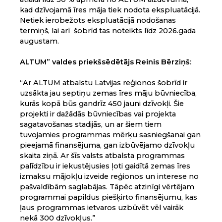
kad dzīvojamā īres māja tiek nodota ekspluatācijā.
Netiek ierobežots ekspluatācijā nodošanas
termiņš, lai arī šobrīd tas noteikts līdz 2026.gada
augustam.
ALTUM” valdes priekšsēdētājs Reinis Bērziņš:
“Ar ALTUM atbalstu Latvijas reģionos šobrīd ir
uzsākta jau septiņu zemas īres māju būvniecība,
kurās kopā būs gandrīz 450 jauni dzīvokļi. Šie
projekti ir dažādās būvniecības vai projekta
sagatavošanas stadijās, un ar šiem tiem
tuvojamies programmas mērķu sasniegšanai gan
pieejamā finansējuma, gan izbūvējamo dzīvokļu
skaita ziņā. Ar šīs valsts atbalsta programmas
palīdzību ir iekustējusies ļoti gaidītā zemas īres
izmaksu mājokļu izveide reģionos un interese no
pašvaldībām saglabājas. Tāpēc atzinīgi vērtējam
programmai papildus piešķirto finansējumu, kas
ļaus programmas ietvaros uzbūvēt vēl vairāk
nekā 300 dzīvokļus.”