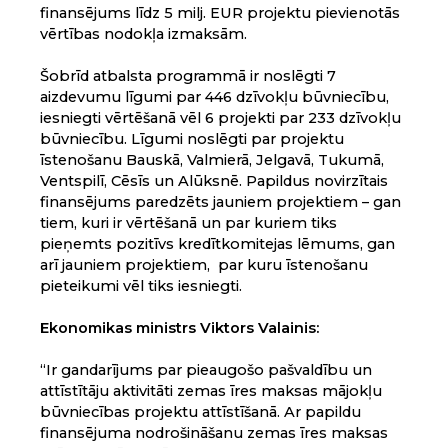
finansējums līdz 5 milj. EUR projektu pievienotās
vērtības nodokļa izmaksām.
Šobrīd atbalsta programmā ir noslēgti 7
aizdevumu līgumi par 446 dzīvokļu būvniecību,
iesniegti vērtēšanā vēl 6 projekti par 233 dzīvokļu
būvniecību. Līgumi noslēgti par projektu
īstenošanu Bauskā, Valmierā, Jelgavā, Tukumā,
Ventspilī, Cēsīs un Alūksnē. Papildus novirzītais
finansējums paredzēts jauniem projektiem – gan
tiem, kuri ir vērtēšanā un par kuriem tiks
pieņemts pozitīvs kredītkomitejas lēmums, gan
arī jauniem projektiem, par kuru īstenošanu
pieteikumi vēl tiks iesniegti.
Ekonomikas ministrs Viktors Valainis:
“Ir gandarījums par pieaugošo pašvaldību un
attīstītāju aktivitāti zemas īres maksas mājokļu
būvniecības projektu attīstīšanā. Ar papildu
finansējuma nodrošināšanu zemas īres maksas