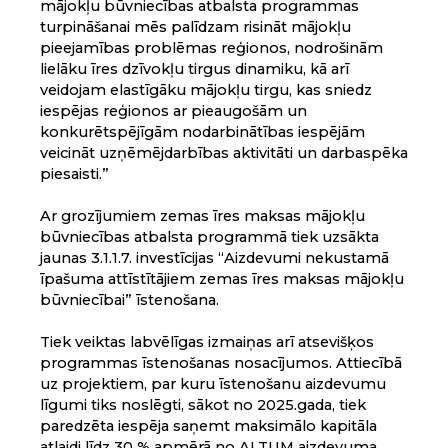
mājokļu būvniecības atbalsta programmas
turpināšanai mēs palīdzam risināt mājokļu
pieejamības problēmas reģionos, nodrošinām
lielāku īres dzīvokļu tirgus dinamiku, kā arī
veidojam elastīgāku mājokļu tirgu, kas sniedz
iespējas reģionos ar pieaugošām un
konkurētspējīgām nodarbinātības iespējām
veicināt uzņēmējdarbības aktivitāti un darbaspēka
piesaisti.”
Ar grozījumiem zemas īres maksas mājokļu
būvniecības atbalsta programmā tiek uzsākta
jaunas 3.1.1.7. investīcijas “Aizdevumi nekustamā
īpašuma attīstītājiem zemas īres maksas mājokļu
būvniecībai” īstenošana.
Tiek veiktas labvēlīgas izmaiņas arī atsevišķos
programmas īstenošanas nosacījumos. Attiecībā
uz projektiem, par kuru īstenošanu aizdevumu
līgumi tiks noslēgti, sākot no 2025.gada, tiek
paredzēta iespēja saņemt maksimālo kapitāla
atlaidi līdz 30 % apmērā no ALTUM aizdevuma,