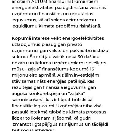
ar citiem ALTUM finanšu instrumentiem
energoefektivitātes paaugstināšanā veicinās
uzņēmumu finansiālos un reputācijas
ieguvumus, kā arī sniegs acīmredzamu
ieguldījumu klimata problēmu risināšanā.
Kopumā interese veikt energoefektivitātes
uzlabojumus pieaug gan privāto
uzņēmumu, gan valsts un pašvadību iestāžu
sektorā. Šobrīd jau vairāk nekā 30 dažādu
nozaru un lieluma uzņēmumiem ir piešķirts
mūsu “zaļais” finansējums kopumā 15
miljonu eiro apmērā. Aiz šīm investīcijām
stāv samazināts enerģijas patēriņš, kas
rezultējas gan finansiālā ieguvumā, gan
augošā konkurētspējā un “zaļākā”
saimniekošanā, kas ir tikpat būtiski kā
finansiālie ieguvumi. Uzņēmējdarbība visā
pasaulē ietekmē globālos klimata procesus,
līdz ar to ikvienam ir jādomā, kā gudri
izmantot ilgtspējīgus risinājumus un tādējādi
būt sociāli atbildīgi.”