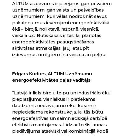
ALTUM aizdevums ir pieejams gan privātiem
uzņēmumiem, gan valsts un pašvaldības
uzņēmumiem, kuri vēlas nodrošināt savus
pakalpojumus ievērojami energoefektīvākā
ēkā – birojā, noliktavā, ražotnē, viesnīcā,
veikalā u.c. Būtiskākais ir tas, lai plānotās
energoefektivitātes paaugstināšanas
aktivitātes atmaksājas, ļauj ietaupīt
izdevumus un ilgtermiņā veicina arī peļņu.
Edgars Kudurs,
ALTUM Uzņēmumu
energoefektivitātes daļas vadītājs:
“Latvijā ir liels biroju telpu un industriālo ēku
pieprasījums, vienlaikus ir pietiekams
daudzums nedzīvojamo ēku, kurām ir
nepieciešama rekonstrukcija, lai tās būtu
energoefektīvas un saimnieciskajā darbībā
efektīvi izmantojamas. Līdz ar to šis jaunais
piedāvājums atsevišķi vai kombinācijā kopā