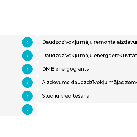
Daudzdzīvokļu māju remonta aizdev
Daudzdzīvokļu māju energoefektivitā
DME energogrants
Aizdevums daudzdzīvokļu mājas zemes
Studiju kreditēšana