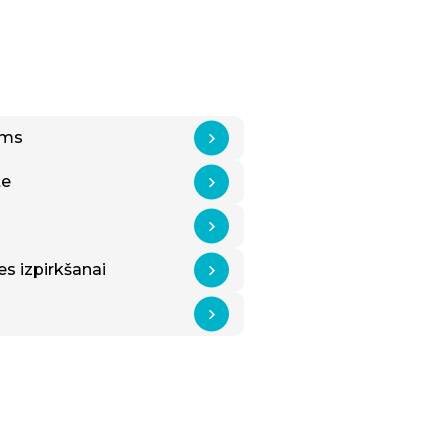
ums
te
 izpirkšanai