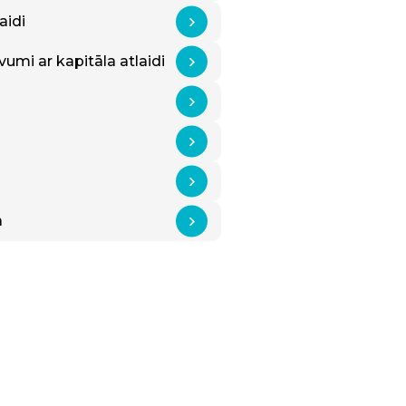
aidi
umi ar kapitāla atlaidi
ā