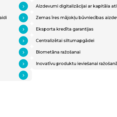
Aizdevumi digitalizācijai ar kapitāla atl
aidi
Zemas īres mājokļu būvniecības aizdev
Eksporta kredīta garantijas
Centralizētai siltumapgādei
Biometāna ražošanai
Inovatīvu produktu ieviešanai ražošan