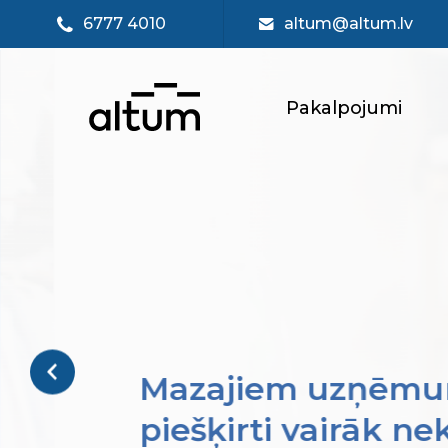
6777 4010
altum@altum.lv
Pakalpojumi
Mazajiem uzņēmu
piešķirti vairāk ne