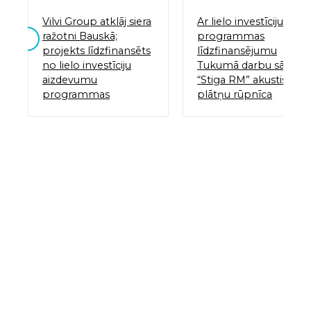
Vilvi Group atklāj siera
Ar lielo investīciju
ražotni Bauskā;
programmas
projekts līdzfinansēts
līdzfinansējumu
no lielo investīciju
Tukumā darbu sāk
aizdevumu
“Stiga RM” akustisko
programmas
plātņu rūpnīca