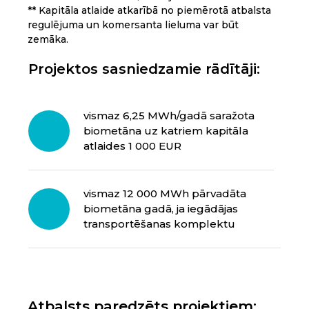
** Kapitāla atlaide atkarībā no piemērotā atbalsta
regulējuma un komersanta lieluma var būt
zemāka.
Projektos sasniedzamie rādītāji:
vismaz 6,25 MWh/gadā saražota
biometāna uz katriem kapitāla
atlaides 1 000 EUR
vismaz 12 000 MWh pārvadāta
biometāna gadā, ja iegādājas
transportēšanas komplektu
Atbalsts paredzēts projektiem: