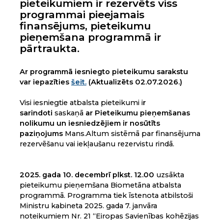
pieteikumiem ir
rezervēts viss
programmai
pieejamais
finansējums
, pieteikumu
pieņemšana programmā ir
pārtraukta.
Ar programmā iesniegto pieteikumu sarakstu
var iepazīties
šeit.
(Aktualizēts 02.07.2026.)
Visi iesniegtie atbalsta pieteikumi
i
r
sarindoti
saskaņā
ar Pieteikumu pieņemšanas
nolikumu un iesniedzējiem ir nosūtīts
paziņojums
Mans.Altum sistēmā par finansējuma
rezervēšanu vai iekļaušanu rezervistu rindā.
2025. gada 10. decembrī plkst. 12.00
uzsākta
pieteikumu pieņemšana Biometāna atbalsta
programmā. Programma tiek īstenota atbilstoši
Ministru kabineta 2025. gada 7. janvāra
noteikumiem Nr. 21 “Eiropas Savienības kohēzijas