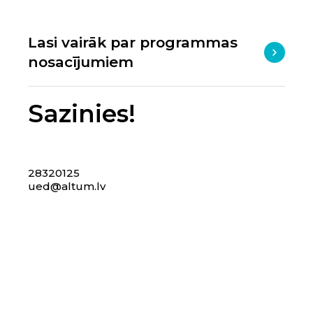
Lasi vairāk par programmas
nosacījumiem
Sazinies!
28320125
ued@altum.lv