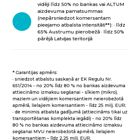
vidēji līdz 50% no bankas vai ALTUM
aizdevuma pamatsummas
(nepārsniedzot komersantam
pieejamo atbalsta intensitāti**):
· līdz
65% Austrumu pierobežā · līdz 50%
pārējā Latvijas teritorijā
* Garantijas apmērs:
· sniedzot atbalstu saskaņā ar EK Regulu Nr.
651/2014 - no 20% līdz 80 % no bankas aizdevuma
attiecināmo izmaksu segšanai - sīkiem (mikro),
maziem un vidējiem komersantiem neierobežotā
apmērā, lielajiem komersantiem - līdz 25 milj. EUR;
·
de minimis
atbalsta gadījumā (attiecināms tikai uz
transportēšanas komplekta iegādi) - no 20% līdz
80 % no bankas aizdevuma attiecināmo izmaksu
segšanai MVU neierobežotā apmērā, lielajiem
komersantiem – līdz 2,25 milj. EUR.