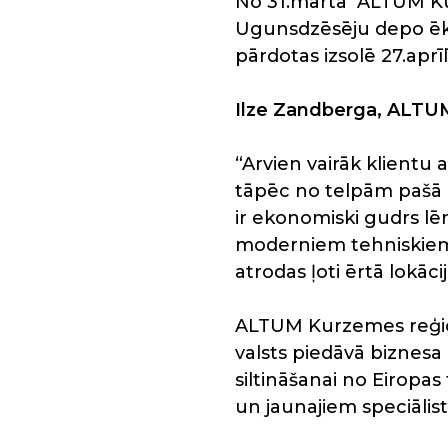
No 31.marta ALTUM Kur
Ugunsdzēsēju depo ēkā Je
pārdotas izsolē 27.aprīlī
Ilze Zandberga, ALTUM
“Arvien vairāk klientu
tāpēc no telpām pašā 
ir ekonomiski gudrs l
moderniem tehniskiem u
atrodas ļoti ērtā lokā
ALTUM Kurzemes reģion
valsts piedāvā biznesa
siltināšanai no Eiropa
un jaunajiem speciāli