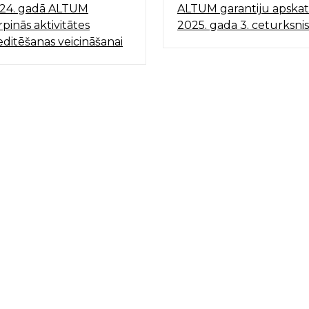
24. gadā ALTUM
ALTUM garantiju apskat
rpinās aktivitātes
2025. gada 3. ceturksnis
editēšanas veicināšanai