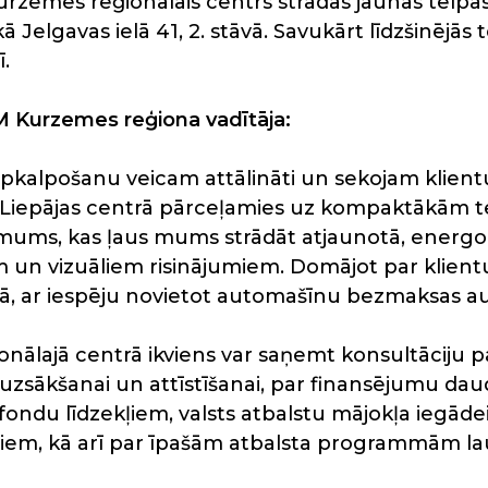
zemes reģionālais centrs strādās jaunās telpās
lgavas ielā 41, 2. stāvā. Savukārt līdzšinējās tel
.
 Kurzemes reģiona vadītāja:
 apkalpošanu veicam attālināti un sekojam klient
Liepājas centrā pārceļamies uz kompaktākām te
ēmums, kas ļaus mums strādāt atjaunotā, energo
n vizuāliem risinājumiem. Domājot par klientu ē
cijā, ar iespēju novietot automašīnu bezmaksas au
ālajā centrā ikviens var saņemt konsultāciju p
 uzsākšanai un attīstīšanai, par finansējumu da
s fondu līdzekļiem, valsts atbalstu mājokļa iegā
stiem, kā arī par īpašām atbalsta programmām l