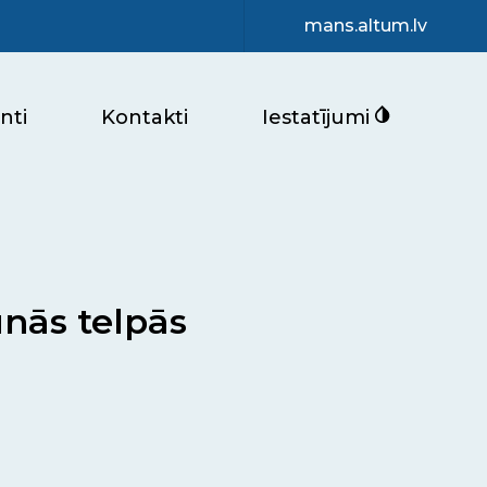
mans.altum.lv
nti
Kontakti
Iestatījumi
unās telpās