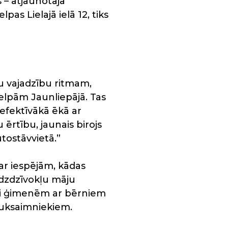
 – atjaunotajā
pas Lielajā ielā 12, tiks
u vajadzību ritmam,
lpām Jaunliepājā. Tas
efektīvākā ēkā ar
rtību, jaunais birojs
tostāvvietā.”
ar iespējām, kādas
udzdzīvokļu māju
dei ģimenēm ar bērniem
auksaimniekiem.