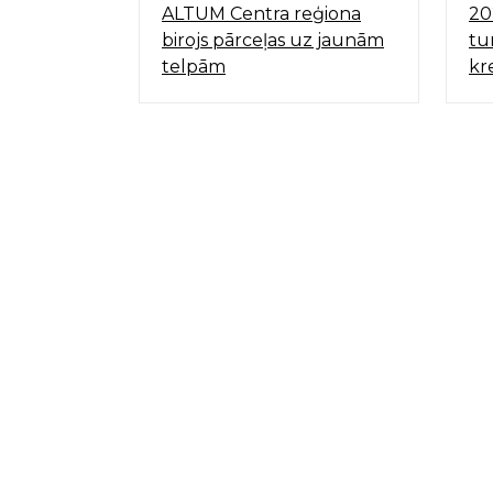
tie
ALTUM Centra reģiona
20
nātie
birojs pārceļas uz jaunām
tu
 mēnešu
telpām
kr
lēdzās
ecembrī