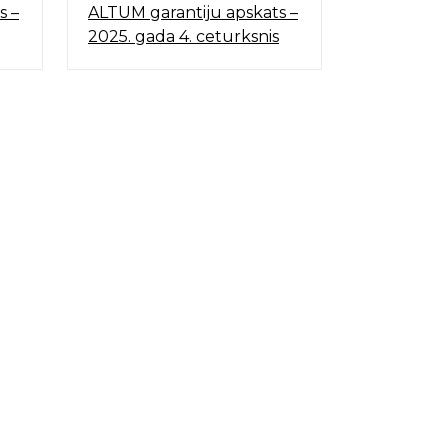
s –
ALTUM garantiju apskats –
2023.gadā
2025. gada 4. ceturksnis
jaunas atb
programma
gadā uzņē
atbalstu 
izaugsmei