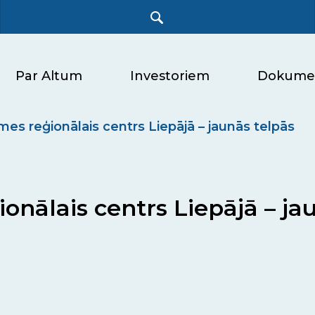
Par Altum
Investoriem
Dokume
s reģionālais centrs Liepājā – jaunās telpās
nālais centrs Liepājā – ja