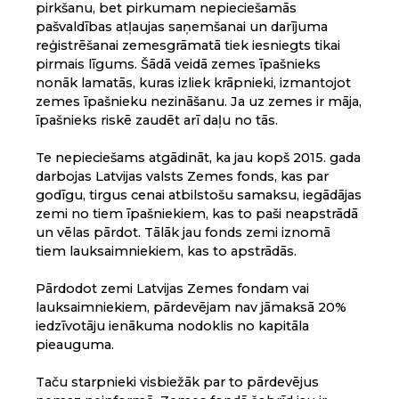
pirkšanu, bet pirkumam nepieciešamās
pašvaldības atļaujas saņemšanai un darījuma
reģistrēšanai zemesgrāmatā tiek iesniegts tikai
pirmais līgums. Šādā veidā zemes īpašnieks
nonāk lamatās, kuras izliek krāpnieki, izmantojot
zemes īpašnieku nezināšanu. Ja uz zemes ir māja,
īpašnieks riskē zaudēt arī daļu no tās.
Te nepieciešams atgādināt, ka jau kopš 2015. gada
darbojas Latvijas valsts Zemes fonds, kas par
godīgu, tirgus cenai atbilstošu samaksu, iegādājas
zemi no tiem īpašniekiem, kas to paši neapstrādā
un vēlas pārdot. Tālāk jau fonds zemi iznomā
tiem lauksaimniekiem, kas to apstrādās.
Pārdodot zemi Latvijas Zemes fondam vai
lauksaimniekiem, pārdevējam nav jāmaksā 20%
iedzīvotāju ienākuma nodoklis no kapitāla
pieauguma.
Taču starpnieki visbiežāk par to pārdevējus