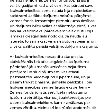
nemaz neinformē. Zemes fondā šobrīd jau ir
vairāki gadījumi, kad cilvēkiem, kas pārdod savu
lauksaimniecības zemi, nauda bija nepieciešama
steidzami. Ja šādu darījumu nebūtu pārņēmis
Zemes fonds, izmantojot pirmpirkuma tiesības,
un darījums būtu veikts ar sākotnējo pircēju, kas
nav lauksaimnieks, pārdevējam vēlāk būtu bijis
jāmaksā diezgan liels nodoklis. Ja nauda jau
iztērēta, to samaksāt vairs nebūtu iespējams un
cilvēks paliktu parādā valstij nodokļu maksājumu.
Ar lauksaimniecību nesaistītu starpnieku
aktivizēšanās liek atkal atgādināt, ka īpašuma
pārdošanā jāuzmanās uzticēties nejaušiem
pircējiem un sludinājumiem, kas atrasti
pastkastītēs. Piedāvājumi ir jāpārbauda, un, ja
pašam trūkst zināšanu, jāmeklē palīdzība pie
lauksaimniecības zemes tirgus ekspertiem –
Zemes fonda, jurista, sertificēta nekustamo
īpašumu vērtētāja. Vismaz jāpainteresējas pie
citiem lauksaimniekiem, kam ir zināšanas par
zemes vērtību. Aicinu arī ļoti rūpīgi apdomāt, cik