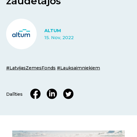
zaudētājos
ALTUM
15. Nov, 2022
#LatvijasZemesFonds
#Lauksaimniekiem
Dalīties