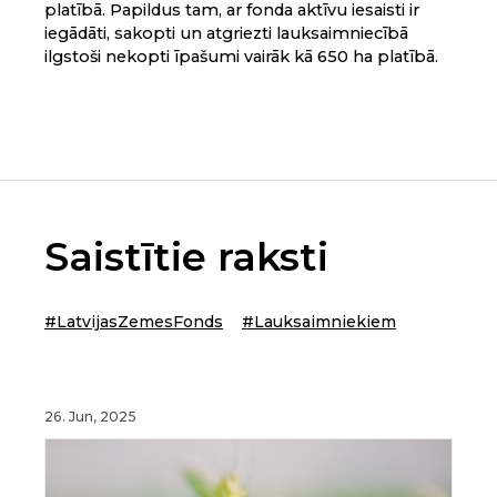
platībā. Papildus tam, ar fonda aktīvu iesaisti ir
iegādāti, sakopti un atgriezti lauksaimniecībā
ilgstoši nekopti īpašumi vairāk kā 650 ha platībā.
Saistītie raksti
#LatvijasZemesFonds
#Lauksaimniekiem
26. Jun, 2025
20