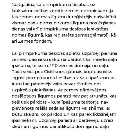
Jāatgādina, ka pirmpirkuma tiesības uz
lauksaimniecības zemi ir zemes nomniekam (ja
tas zemes nomas līgumu ir reģistrējis pašvaldībā
vismaz gadu pirms pirkuma līguma noslēgšanas
dienas vai arī pirmpirkuma tiesības ierakstītas
nomas līgumā, kas reģistrēts zemesgrāmatā), kā
arī Zemes fondam.
Lai pirmpirkuma tiesības apietu, uzpircēji pierunā
zemes īpašnieku sākumā pārdot tikai nelielu daļu
īpašuma, teiksim, 1/10 zemes domājamo daļu.
Tādā veidā pēc Civillikuma jaunais kopīpašnieks
iegūst pirmpirkuma tiesības uz visu īpašumu, ar
kuru tad pārdevējs vairs nevar rīkoties bez
uzpircēja piekrišanas. Ar zemes pārdevējiem
noslēgtajos līgumos parasti nav pat atrunāts, kas
tieši tiek pārdots – kura īpašuma teritorija, nav
pievienots reālās sadales līgums vai shēma, lai
būtu skaidrs, ko pārdod un kas paliek līdzšinējam
īpašniekam. Uzpircēji parasti ar pārdevēju uzreiz
slēdz arī līgumus par atlikušo domājamo daļu