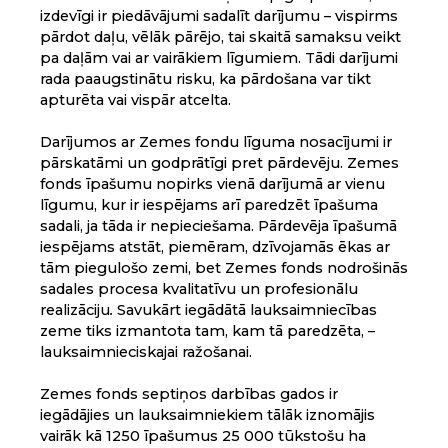
izdevīgi ir piedāvājumi sadalīt darījumu – vispirms
pārdot daļu, vēlāk pārējo, tai skaitā samaksu veikt
pa daļām vai ar vairākiem līgumiem. Tādi darījumi
rada paaugstinātu risku, ka pārdošana var tikt
apturēta vai vispār atcelta.
Darījumos ar Zemes fondu līguma nosacījumi ir
pārskatāmi un godprātīgi pret pārdevēju. Zemes
fonds īpašumu nopirks vienā darījumā ar vienu
līgumu, kur ir iespējams arī paredzēt īpašuma
sadali, ja tāda ir nepieciešama. Pārdevēja īpašumā
iespējams atstāt, piemēram, dzīvojamās ēkas ar
tām piegulošo zemi, bet Zemes fonds nodrošinās
sadales procesa kvalitatīvu un profesionālu
realizāciju
.
Savukārt iegādātā lauksaimniecības
zeme tiks izmantota tam, kam tā paredzēta, –
lauksaimnieciskajai ražošanai.
Zemes fonds septiņos darbības gados ir
iegādājies un lauksaimniekiem tālāk iznomājis
vairāk kā 1250 īpašumus 25 000 tūkstošu ha