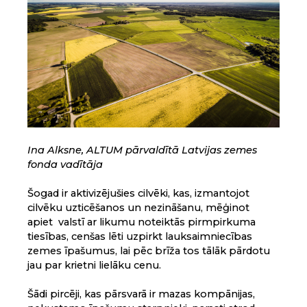
Ina Alksne, ALTUM pārvaldītā Latvijas zemes
fonda vadītāja
Šogad ir aktivizējušies cilvēki, kas, izmantojot
cilvēku uzticēšanos un nezināšanu, mēģinot
apiet valstī ar likumu noteiktās pirmpirkuma
tiesības, cenšas lēti uzpirkt lauksaimniecības
zemes īpašumus, lai pēc brīža tos tālāk pārdotu
jau par krietni lielāku cenu.
Šādi pircēji, kas pārsvarā ir mazas kompānijas,