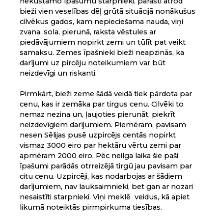
nekustamo īpašumu starpnieki, parasti atrod
bieži vien veselības dēļ grūtā situācijā nonākušus
cilvēkus gados, kam nepieciešama nauda, viņi
zvana, sola, pierunā, raksta vēstules ar
piedāvājumiem nopirkt zemi un tūlīt pat veikt
samaksu. Zemes īpašnieki bieži neapzinās, ka
darījumi uz pircēju noteikumiem var būt
neizdevīgi un riskanti.
Pirmkārt, bieži zeme šādā veidā tiek pārdota par
cenu, kas ir zemāka par tirgus cenu. Cilvēki to
nemaz nezina un, ļaujoties pierunāt, piekrīt
neizdevīgiem darījumiem. Piemēram, pavisam
nesen Sēlijas pusē uzpircējs centās nopirkt
vismaz 3000 eiro par hektāru vērtu zemi par
apmēram 2000 eiro. Pēc neilga laika šie paši
īpašumi parādās otrreizējā tirgū jau pavisam par
citu cenu. Uzpircēji, kas nodarbojas ar šādiem
darījumiem, nav lauksaimnieki, bet gan ar nozari
nesaistīti starpnieki. Viņi meklē veidus, kā apiet
likumā noteiktās pirmpirkuma tiesības.