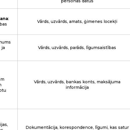
personas datus
šana
:
Vārds, uzvārds, amats, ģimenes locekļi
ības
 mums
 ja
Vārds, uzvārds, parāds, līgumsaistības
em
Vārds, uzvārds, bankas konts, maksājuma
n
informācija
otu
jas,
Dokumentācija, korespondence, līgumi, kas satur