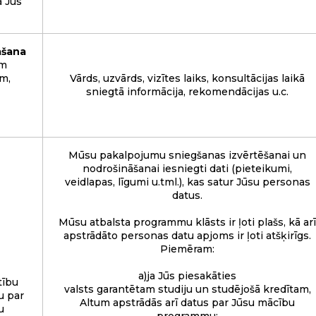
ā Jūs
āšana
ām
m,
Vārds, uzvārds, vizītes laiks, konsultācijas laikā
sniegtā informācija, rekomendācijas u.c.
Mūsu pakalpojumu sniegšanas izvērtēšanai un
nodrošināšanai iesniegti dati (pieteikumi,
veidlapas, līgumi u.tml.), kas satur Jūsu personas
datus.
Mūsu atbalsta programmu klāsts ir ļoti plašs, kā arī
apstrādāto personas datu apjoms ir ļoti atšķirīgs.
Piemēram:
a)ja Jūs piesakāties
tību
valsts garantētam studiju un studējošā kredītam,
u par
Altum apstrādās arī datus par Jūsu mācību
u