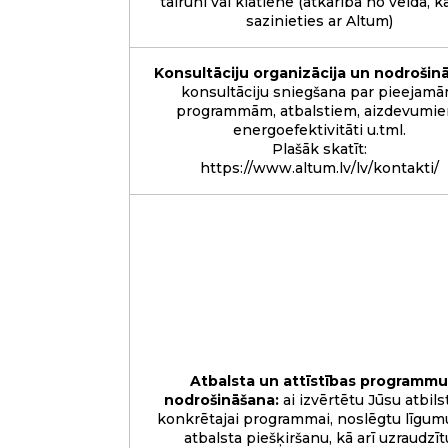
tālruni vai klātienē (atkarībā no veida, k
sazinieties ar Altum)
Konsultāciju organizācija un nodrošin
konsultāciju sniegšana par pieejam
programmām, atbalstiem, aizdevumie
energoefektivitāti u.tml.
Plašāk skatīt:
https://www.altum.lv/lv/kontakti/
Atbalsta un attīstības programmu
nodrošināšana:
ai izvērtētu Jūsu atbils
konkrētajai programmai, noslēgtu līgum
atbalsta piešķiršanu, kā arī uzraudzīt