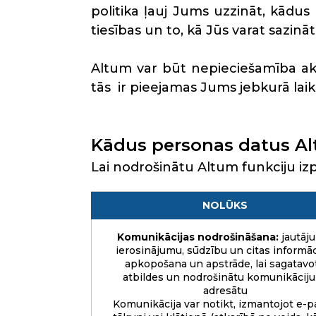
politika ļauj Jums uzzināt, kādu
tiesības un to, kā Jūs varat sazināt
Altum var būt nepieciešamība akt
tās
ir pieejamas Jums jebkurā laik
Kādus personas datus Al
Lai nodrošinātu Altum funkciju iz
NOLŪKS
Komunikācijas nodrošināšana:
jautāj
ierosinājumu, sūdzību un citas informāc
apkopošana un apstrāde, lai sagatavo
atbildes un nodrošinātu komunikāciju
adresātu
Komunikācija var notikt, izmantojot e-p