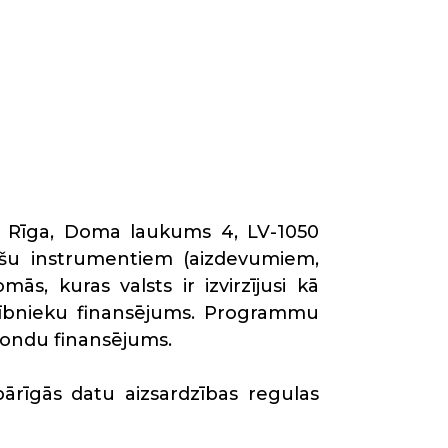
se: Rīga, Doma laukums 4, LV-1050
inanšu instrumentiem (aizdevumiem,
ās, kuras valsts ir izvirzījusi kā
lībnieku finansējums. Programmu
 fondu finansējums.
ārīgās datu aizsardzības regulas