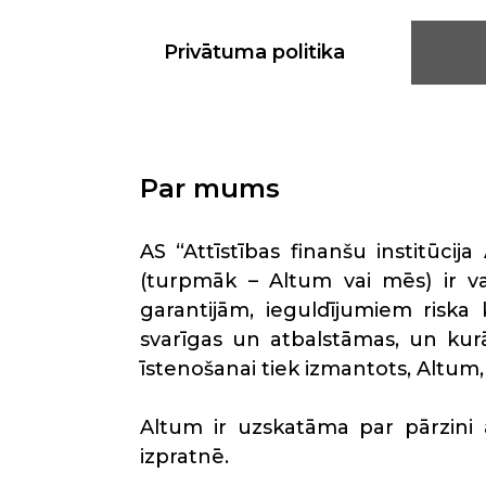
Privātuma politika
Par mums
AS “Attīstības finanšu institūci
(turpmāk –
Altum vai mēs
) ir 
garantijām, ieguldījumiem riska k
svarīgas un atbalstāmas, un ku
īstenošanai tiek izmantots, Altum,
Altum ir uzskatāma par pārzini 
izpratnē.