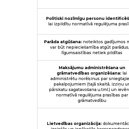
Politiski nozīmīgu personu identificē
lai izpildītu normatīvā regulējuma pras
Parāda atgūšana:
noteiktos gadījumos
var būt nepieciešamība atgūt parādus,
līgumsaistības netiek pildītas
Maksājumu administrēšana un
grāmatvedības organizēšana:
lai
administrētu norēķinus par sniegtaji
pakalpojumiem (tajā skaitā, izziņu u
pārskatu sagatavošana u.tml.) un ievēr
normatīvā regulējuma prasības par
grāmatvedību
Lietvedības organizācija:
dokumentāci