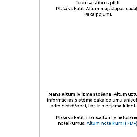
līgumsaistību izpildi.
Plašāk skatīt: Altum mājaslapas sada
Pakalpojumi.
Mans.altum.lv izmantošana:
Altum uztu
informācijas sistēma pakalpojumu snieg
administrēšanai, kas ir pieejama klient
Plašāk skatīt: mans.altum.lv lietošan
noteikumus.
Altum noteikumi (PDF