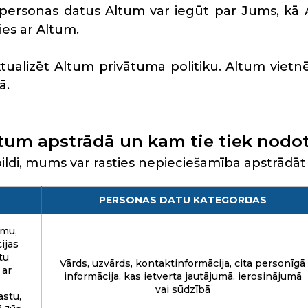
s personas datus Altum var iegūt par Jums, kā 
ies ar Altum.
ualizēt Altum privātuma politiku. Altum vietnē 
ā.
tum apstrādā un kam tie tiek nodot
pildi, mums
var rasties nepieciešamība apstrādā
PERSONAS DATU KATEGORIJAS
umu,
ijas
tu
Vārds, uzvārds, kontaktinformācija, cita personīgā
 ar
informācija, kas ietverta jautājumā, ierosinājumā
vai sūdzībā
astu,