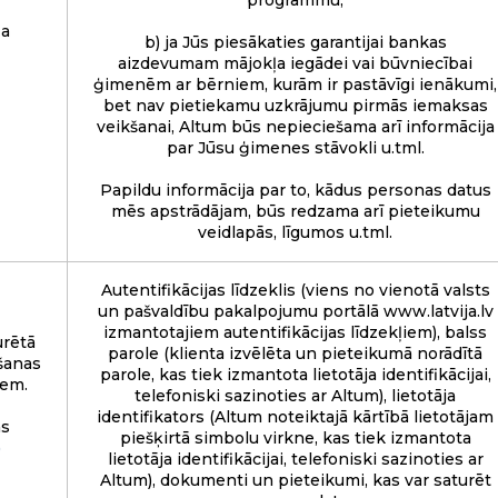
programmu;
ļa
b) ja Jūs piesākaties garantijai bankas
aizdevumam mājokļa iegādei vai būvniecībai
ģimenēm ar bērniem, kurām ir pastāvīgi ienākumi,
bet nav pietiekamu uzkrājumu pirmās iemaksas
veikšanai, Altum būs nepieciešama arī informācija
par Jūsu ģimenes stāvokli u.tml.
Papildu informācija par to, kādus personas datus
mēs apstrādājam, būs redzama arī pieteikumu
veidlapās, līgumos u.tml.
Autentifikācijas līdzeklis (viens no vienotā valsts
un pašvaldību pakalpojumu portālā www.latvija.lv
izmantotajiem autentifikācijas līdzekļiem), balss
rētā
parole (klienta izvēlēta un pieteikumā norādītā
šanas
parole, kas tiek izmantota lietotāja identifikācijai,
iem.
telefoniski sazinoties ar Altum), lietotāja
identifikators (Altum noteiktajā kārtībā lietotājam
as
piešķirtā simbolu virkne, kas tiek izmantota
)
lietotāja identifikācijai, telefoniski sazinoties ar
Altum), dokumenti un pieteikumi, kas var saturēt