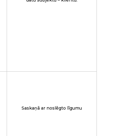
datu subjektu – klientu.
Saskaņā ar noslēgto līgumu