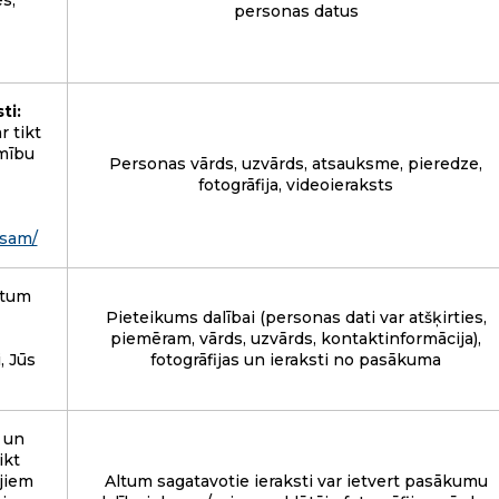
s,
personas datus
ti:
 tikt
amību
Personas vārds, uzvārds, atsauksme, pieredze,
fotogrāfija, videoieraksts
esam/
ltum
Pieteikums dalībai (personas dati var atšķirties,
piemēram, vārds, uzvārds, kontaktinformācija),
, Jūs
fotogrāfijas un ieraksti no pasākuma
 un
ikt
ajiem
Altum sagatavotie ieraksti var ietvert pasākumu