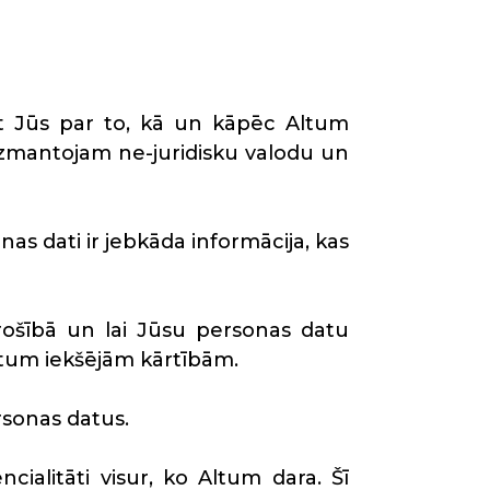
ēt Jūs par to, kā un kāpēc Altum
 izmantojam ne-juridisku valodu un
as dati ir jebkāda informācija, kas
drošībā un lai Jūsu personas datu
Altum iekšējām kārtībām.
rsonas datus.
ialitāti visur, ko Altum dara. Šī