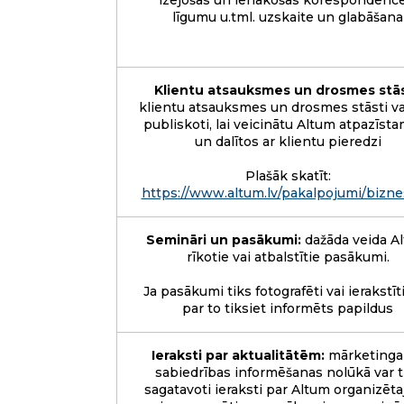
izejošās un ienākošās korespondence
līgumu u.tml. uzskaite un glabāšana
Klientu atsauksmes un drosmes stās
klientu atsauksmes un drosmes stāsti var
publiskoti, lai veicinātu Altum atpazīst
un dalītos ar klientu pieredzi
Plašāk skatīt:
https://www.altum.lv/pakalpojumi/bizn
Semināri un pasākumi:
dažāda veida A
rīkotie vai atbalstītie pasākumi.
Ja pasākumi tiks fotografēti vai ierakstīti
par to tiksiet informēts papildus
Ieraksti par aktualitātēm:
mārketinga
sabiedrības informēšanas nolūkā var t
sagatavoti ieraksti par Altum organizēt