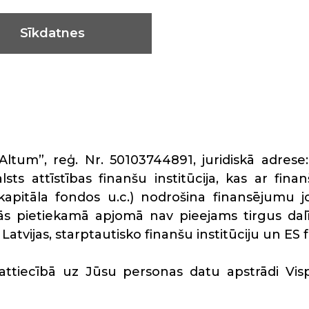
Sīkdatnes
ja Altum”, reģ. Nr. 50103744891, juridiskā adre
valsts attīstības finanšu institūcija, kas ar f
apitāla fondos u.c.) nodrošina finansējumu jom
rās pietiekamā apjomā nav pieejams tirgus da
 Latvijas, starptautisko finanšu institūciju un ES
attiecībā uz Jūsu personas datu apstrādi Visp