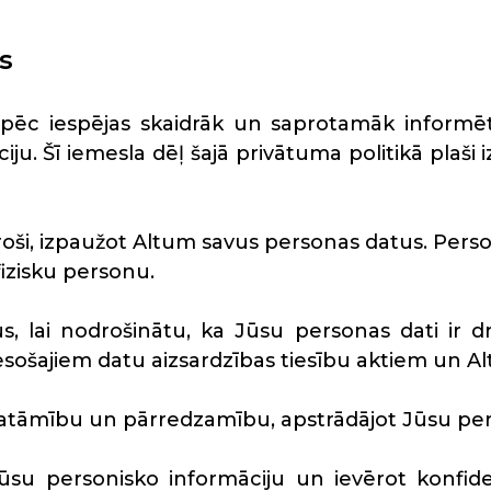
s
ir pēc iespējas skaidrāk un saprotamāk inform
ju. Šī iemesla dēļ šajā privātuma politikā plaši
droši, izpaužot Altum savus personas datus. Person
 fizisku personu.
, lai nodrošinātu, ka Jūsu personas dati ir 
 esošajiem datu aizsardzības tiesību aktiem un 
skatāmību un pārredzamību, apstrādājot Jūsu pe
su personisko informāciju un ievērot konfidenc