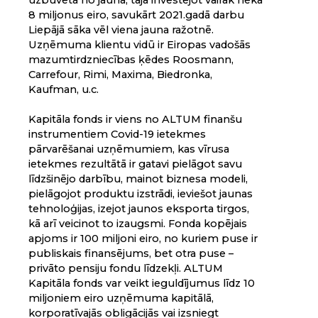
8 miljonus eiro, savukārt 2021.gadā darbu
Liepājā sāka vēl viena jauna ražotnē.
Uzņēmuma klientu vidū ir Eiropas vadošās
mazumtirdzniecības ķēdes Roosmann,
Carrefour, Rimi, Maxima, Biedronka,
Kaufman, u.c.
Kapitāla fonds ir viens no ALTUM finanšu
instrumentiem Covid-19 ietekmes
pārvarēšanai uzņēmumiem, kas vīrusa
ietekmes rezultātā ir gatavi pielāgot savu
līdzšinējo darbību, mainot biznesa modeli,
pielāgojot produktu izstrādi, ieviešot jaunas
tehnoloģijas, izejot jaunos eksporta tirgos,
kā arī veicinot to izaugsmi. Fonda kopējais
apjoms ir 100 miljoni eiro, no kuriem puse ir
publiskais finansējums, bet otra puse –
privāto pensiju fondu līdzekļi. ALTUM
Kapitāla fonds var veikt ieguldījumus līdz 10
miljoniem eiro uzņēmuma kapitālā,
korporatīvajās obligācijās vai izsniegt