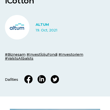
iCotton
ALTUM
19. Oct, 2021
#Biznesam
#InvestīcijuFondi
#Investoriem
#ValstsAtbalsts
Dalīties