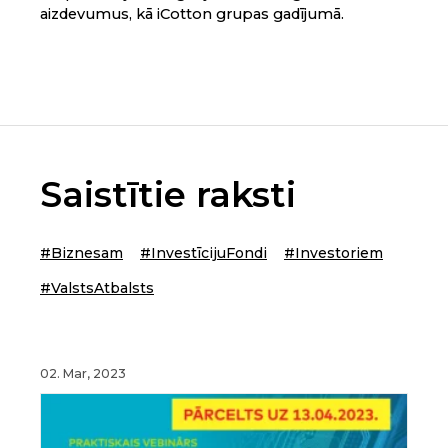
aizdevumus, kā iCotton grupas gadījumā.
Saistītie raksti
#Biznesam
#InvestīcijuFondi
#Investoriem
#ValstsAtbalsts
02. Mar, 2023
12