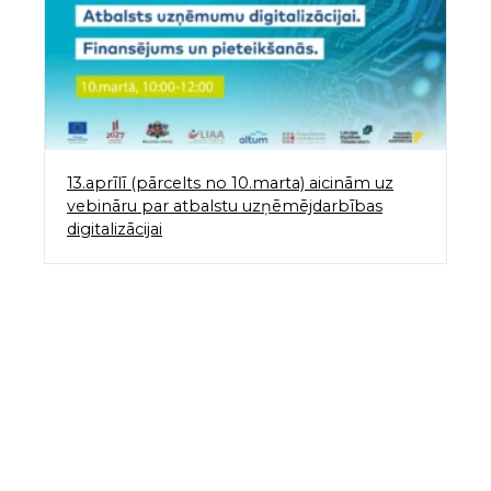
13.aprīlī (pārcelts no 10.marta) aicinām uz
vebināru par atbalstu uzņēmējdarbības
digitalizācijai