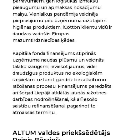
pārrāvumiem, gan loģistikas izmaksu
pieaugumu un apmaksas nosacījumu
maiņu. Vienlaikus pandēmija veicināja
pieprasījumu pēc uzņēmuma ražotajiem
higiēnas produktiem. iCotton klientu vidū ir
daudzas vadošās Eiropas
mazumtirdzniecības ķēdes.
Kapitāla fonda finansējums stiprinās
uzņēmuma naudas plūsmu un veicinās
tālāko izaugsmi, ieviešot jaunus, videi
draudzīgus produktus no ekoloģiskām
izejvielām, uzturot gandrīz bezatkritumu
ražošanas procesu. Finansējums paredzēts
arī šogad Liepājā atklātās jaunās ražotnes
darbības nodrošināšanai, kā arī esošo
saistību refinansēšanai, pagarinot to
atmaksas termiņu.
ALTUM valdes priekšsēdētājs
Reinis Bērziņš: