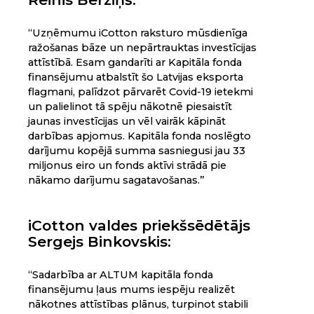
“Uzņēmumu iCotton raksturo mūsdienīga
ražošanas bāze un nepārtrauktas investīcijas
attīstībā. Esam gandarīti ar Kapitāla fonda
finansējumu atbalstīt šo Latvijas eksporta
flagmani, palīdzot pārvarēt Covid-19 ietekmi
un palielinot tā spēju nākotnē piesaistīt
jaunas investīcijas un vēl vairāk kāpināt
darbības apjomus. Kapitāla fonda noslēgto
darījumu kopējā summa sasniegusi jau 33
miljonus eiro un fonds aktīvi strādā pie
nākamo darījumu sagatavošanas.”
iCotton valdes priekšsēdētājs
Sergejs Binkovskis:
“Sadarbība ar ALTUM kapitāla fonda
finansējumu ļaus mums iespēju realizēt
nākotnes attīstības plānus, turpinot stabili