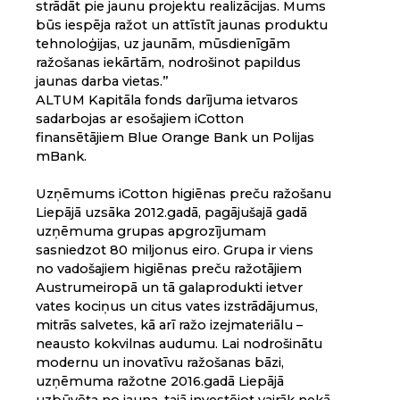
strādāt pie jaunu projektu realizācijas. Mums
būs iespēja ražot un attīstīt jaunas produktu
tehnoloģijas, uz jaunām, mūsdienīgām
ražošanas iekārtām, nodrošinot papildus
jaunas darba vietas.”
ALTUM Kapitāla fonds darījuma ietvaros
sadarbojas ar esošajiem iCotton
finansētājiem Blue Orange Bank un Polijas
mBank.
Uzņēmums iCotton higiēnas preču ražošanu
Liepājā uzsāka 2012.gadā, pagājušajā gadā
uzņēmuma grupas apgrozījumam
sasniedzot 80 miljonus eiro. Grupa ir viens
no vadošajiem higiēnas preču ražotājiem
Austrumeiropā un tā galaprodukti ietver
vates kociņus un citus vates izstrādājumus,
mitrās salvetes, kā arī ražo izejmateriālu –
neausto kokvilnas audumu. Lai nodrošinātu
modernu un inovatīvu ražošanas bāzi,
uzņēmuma ražotne 2016.gadā Liepājā
uzbūvēta no jauna, tajā investējot vairāk nekā